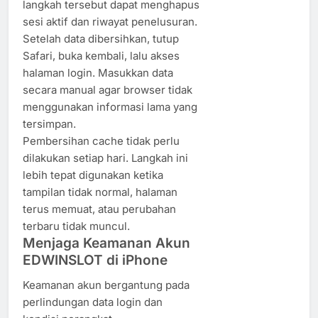
langkah tersebut dapat menghapus
sesi aktif dan riwayat penelusuran.
Setelah data dibersihkan, tutup
Safari, buka kembali, lalu akses
halaman login. Masukkan data
secara manual agar browser tidak
menggunakan informasi lama yang
tersimpan.
Pembersihan cache tidak perlu
dilakukan setiap hari. Langkah ini
lebih tepat digunakan ketika
tampilan tidak normal, halaman
terus memuat, atau perubahan
terbaru tidak muncul.
Menjaga Keamanan Akun
EDWINSLOT di iPhone
Keamanan akun bergantung pada
perlindungan data login dan