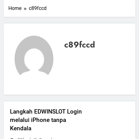
Home
c89fccd
c89fccd
Langkah EDWINSLOT Login
melalui iPhone tanpa
Kendala