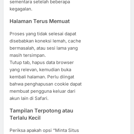
sementara setelah beberapa
kegagalan.
Halaman Terus Memuat
Proses yang tidak selesai dapat
disebabkan koneksi lemah, cache
bermasalah, atau sesi lama yang
masih tersimpan.
Tutup tab, hapus data browser
yang relevan, kemudian buka
kembali halaman. Perlu diingat
bahwa penghapusan cookie dapat
membuat pengguna keluar dari
akun lain di Safari.
Tampilan Terpotong atau
Terlalu Kecil
Periksa apakah opsi “Minta Situs