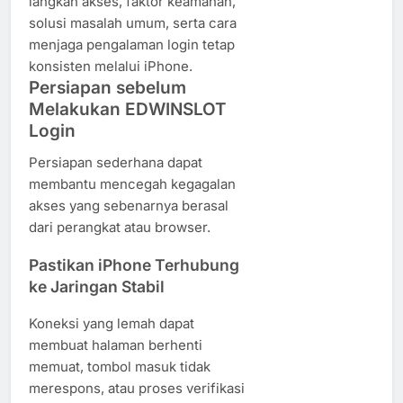
langkah akses, faktor keamanan,
solusi masalah umum, serta cara
menjaga pengalaman login tetap
konsisten melalui iPhone.
Persiapan sebelum
Melakukan EDWINSLOT
Login
Persiapan sederhana dapat
membantu mencegah kegagalan
akses yang sebenarnya berasal
dari perangkat atau browser.
Pastikan iPhone Terhubung
ke Jaringan Stabil
Koneksi yang lemah dapat
membuat halaman berhenti
memuat, tombol masuk tidak
merespons, atau proses verifikasi