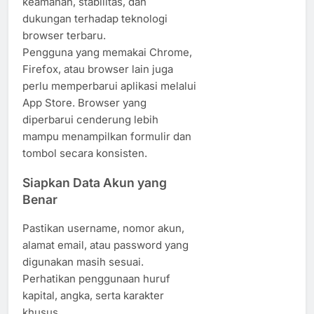
keamanan, stabilitas, dan
dukungan terhadap teknologi
browser terbaru.
Pengguna yang memakai Chrome,
Firefox, atau browser lain juga
perlu memperbarui aplikasi melalui
App Store. Browser yang
diperbarui cenderung lebih
mampu menampilkan formulir dan
tombol secara konsisten.
Siapkan Data Akun yang
Benar
Pastikan username, nomor akun,
alamat email, atau password yang
digunakan masih sesuai.
Perhatikan penggunaan huruf
kapital, angka, serta karakter
khusus.