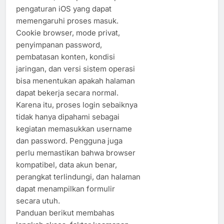
pengaturan iOS yang dapat
memengaruhi proses masuk.
Cookie browser, mode privat,
penyimpanan password,
pembatasan konten, kondisi
jaringan, dan versi sistem operasi
bisa menentukan apakah halaman
dapat bekerja secara normal.
Karena itu, proses login sebaiknya
tidak hanya dipahami sebagai
kegiatan memasukkan username
dan password. Pengguna juga
perlu memastikan bahwa browser
kompatibel, data akun benar,
perangkat terlindungi, dan halaman
dapat menampilkan formulir
secara utuh.
Panduan berikut membahas