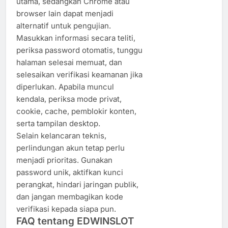
utama, sedangkan Chrome atau
browser lain dapat menjadi
alternatif untuk pengujian.
Masukkan informasi secara teliti,
periksa password otomatis, tunggu
halaman selesai memuat, dan
selesaikan verifikasi keamanan jika
diperlukan. Apabila muncul
kendala, periksa mode privat,
cookie, cache, pemblokir konten,
serta tampilan desktop.
Selain kelancaran teknis,
perlindungan akun tetap perlu
menjadi prioritas. Gunakan
password unik, aktifkan kunci
perangkat, hindari jaringan publik,
dan jangan membagikan kode
verifikasi kepada siapa pun.
FAQ tentang EDWINSLOT