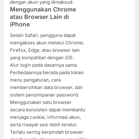
dengan akun yang dimaksud.
Menggunakan Chrome
atau Browser Lain di
iPhone
Selain Safari, pengguna dapat
mengakses akun melalui Chrome,
Firefox, Edge, atau browser lain
yang kompatibel dengan iOS.
Alur login pada dasarnya sama.
Perbedaannya berada pada lokasi
menu pengaturan, cara
membersihkan data browser, dan
sistem penyimpanan password.
Menggunakan satu browser
secara konsisten dapat membantu
menjaga cookie, informasi akun,
serta riwayat sesi lebih teratur.
Terlalu sering berpindah browser