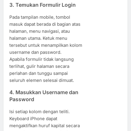
3. Temukan Formulir Login
Pada tampilan mobile, tombol
masuk dapat berada di bagian atas
halaman, menu navigasi, atau
halaman utama. Ketuk menu
tersebut untuk menampilkan kolom
username dan password.
Apabila formulir tidak langsung
terlihat, gulir halaman secara
perlahan dan tunggu sampai
seluruh elemen selesai dimuat.
4. Masukkan Username dan
Password
Isi setiap kolom dengan teliti.
Keyboard iPhone dapat
mengaktifkan huruf kapital secara