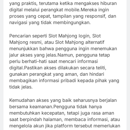
yang praktis, terutama ketika mengakses hiburan
digital melalui perangkat mobile.Mereka ingin
proses yang cepat, tampilan yang responsif, dan
navigasi yang tidak membingungkan.
Pencarian seperti Slot Mahjong login, Slot
Mahjong resmi, atau Slot Mahjong alternatif
menunjukkan bahwa pengguna ingin menemukan
jalur akses yang jelas.Namun, pengguna tetap
perlu berhati-hati saat mencari informasi
digital.Pastikan akses dilakukan secara teliti,
gunakan perangkat yang aman, dan hindari
membagikan informasi pribadi kepada pihak yang
tidak jelas.
Kemudahan akses yang baik seharusnya berjalan
bersama keamanan.Pengguna tidak hanya
membutuhkan kecepatan, tetapi juga rasa aman
saat berpindah halaman, membaca informasi, atau
mengelola akun jika platform tersebut memerlukan