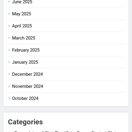
June 2025
May 2025
April 2025
March 2025
February 2025
January 2025
December 2024
November 2024
October 2024
Categories