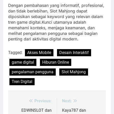
Dengan pembahasan yang informatif, profesional,
dan tidak berlebihan, Slot Mahjong dapat
diposisikan sebagai keyword yang relevan dalam
tren game digital.Kunci utamanya adalah
memahami konteks, menjaga keamanan, dan
melihat pengalaman pengguna sebagai bagian
penting dari aktivitas digital modern.
Tagged:
Akses Mobile
Desain Interaktif
game digital
Hiburan Online
pengalaman pengguna
Slot Mahjong
Tren Digital
Previous:
Next:
Post
navigation
EDWINSLOT dan
Kaya787 dan