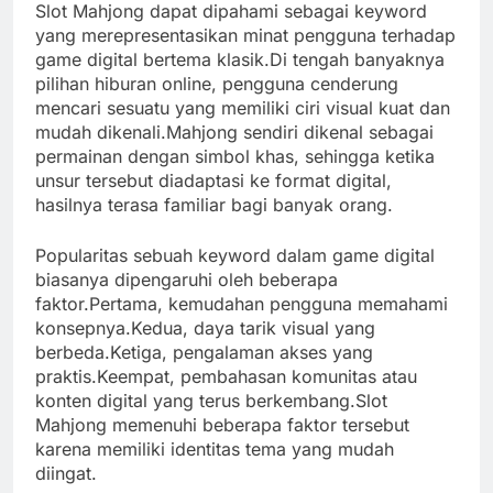
Slot Mahjong dapat dipahami sebagai keyword
yang merepresentasikan minat pengguna terhadap
game digital bertema klasik.Di tengah banyaknya
pilihan hiburan online, pengguna cenderung
mencari sesuatu yang memiliki ciri visual kuat dan
mudah dikenali.Mahjong sendiri dikenal sebagai
permainan dengan simbol khas, sehingga ketika
unsur tersebut diadaptasi ke format digital,
hasilnya terasa familiar bagi banyak orang.
Popularitas sebuah keyword dalam game digital
biasanya dipengaruhi oleh beberapa
faktor.Pertama, kemudahan pengguna memahami
konsepnya.Kedua, daya tarik visual yang
berbeda.Ketiga, pengalaman akses yang
praktis.Keempat, pembahasan komunitas atau
konten digital yang terus berkembang.Slot
Mahjong memenuhi beberapa faktor tersebut
karena memiliki identitas tema yang mudah
diingat.