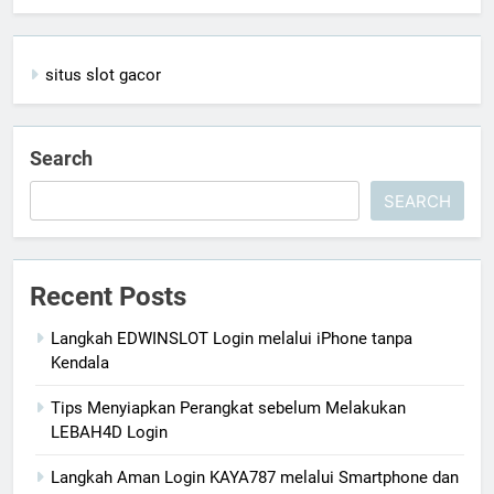
situs slot gacor
Search
SEARCH
Recent Posts
Langkah EDWINSLOT Login melalui iPhone tanpa
Kendala
Tips Menyiapkan Perangkat sebelum Melakukan
LEBAH4D Login
Langkah Aman Login KAYA787 melalui Smartphone dan