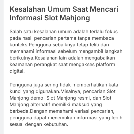
Kesalahan Umum Saat Mencari
Informasi Slot Mahjong
Salah satu kesalahan umum adalah terlalu fokus
pada hasil pencarian pertama tanpa membaca
konteks.Pengguna sebaiknya tetap teliti dan
memahami informasi sebelum mengambil langkah
berikutnya.Kesalahan lain adalah mengabaikan
keamanan perangkat saat mengakses platform
digital.
Pengguna juga sering tidak memperhatikan kata
kunci yang digunakan.Misalnya, pencarian Slot
Mahjong demo, Slot Mahjong resmi, dan Slot
Mahjong alternatif memiliki maksud yang
berbeda.Dengan memahami variasi pencarian,
pengguna dapat menemukan informasi yang lebih
sesuai dengan kebutuhan.