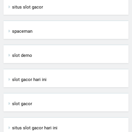
situs slot gacor
spaceman
slot demo
slot gacor hari ini
slot gacor
situs slot gacor hari ini