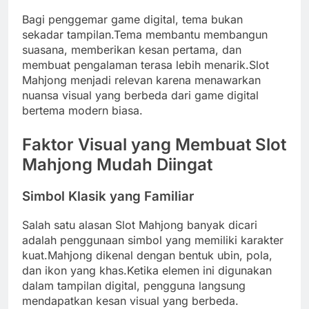
Bagi penggemar game digital, tema bukan
sekadar tampilan.Tema membantu membangun
suasana, memberikan kesan pertama, dan
membuat pengalaman terasa lebih menarik.Slot
Mahjong menjadi relevan karena menawarkan
nuansa visual yang berbeda dari game digital
bertema modern biasa.
Faktor Visual yang Membuat Slot
Mahjong Mudah Diingat
Simbol Klasik yang Familiar
Salah satu alasan Slot Mahjong banyak dicari
adalah penggunaan simbol yang memiliki karakter
kuat.Mahjong dikenal dengan bentuk ubin, pola,
dan ikon yang khas.Ketika elemen ini digunakan
dalam tampilan digital, pengguna langsung
mendapatkan kesan visual yang berbeda.