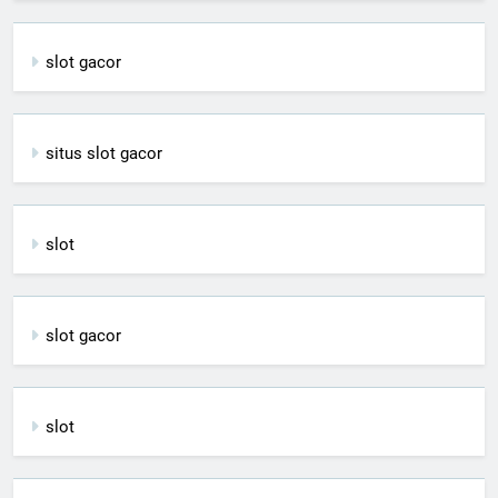
slot gacor
situs slot gacor
slot
slot gacor
slot