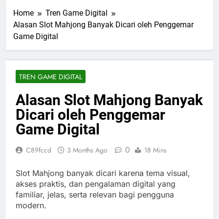
Home
Tren Game Digital
Alasan Slot Mahjong Banyak Dicari oleh Penggemar
Game Digital
TREN GAME DIGITAL
Alasan Slot Mahjong Banyak
Dicari oleh Penggemar
Game Digital
0
C89fccd
3 Months Ago
18 Mins
Slot Mahjong banyak dicari karena tema visual,
akses praktis, dan pengalaman digital yang
familiar, jelas, serta relevan bagi pengguna
modern.