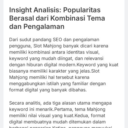
Insight Analisis: Popularitas
Berasal dari Kombinasi Tema
dan Pengalaman
Dari sudut pandang SEO dan pengalaman
pengguna, Slot Mahjong banyak dicari karena
memiliki kombinasi antara identitas visual,
keyword yang mudah diingat, dan relevansi
dengan hiburan digital modern.Keyword yang kuat
biasanya memiliki karakter yang jelas.Slot
Mahjong memiliki hal tersebut karena
menggabungkan istilah yang familiar dengan
format digital yang banyak dibahas.
Secara analitis, ada tiga alasan utama mengapa
keyword ini menarik.Pertama, tema Mahjong
memiliki nilai visual yang kuat.Kedua, format
digital membuatnya mudah ditemukan dalam
berbagai pencarian.Ketiga, pengguna menyukai