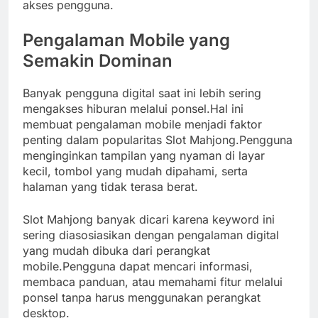
akses pengguna.
Pengalaman Mobile yang
Semakin Dominan
Banyak pengguna digital saat ini lebih sering
mengakses hiburan melalui ponsel.Hal ini
membuat pengalaman mobile menjadi faktor
penting dalam popularitas Slot Mahjong.Pengguna
menginginkan tampilan yang nyaman di layar
kecil, tombol yang mudah dipahami, serta
halaman yang tidak terasa berat.
Slot Mahjong banyak dicari karena keyword ini
sering diasosiasikan dengan pengalaman digital
yang mudah dibuka dari perangkat
mobile.Pengguna dapat mencari informasi,
membaca panduan, atau memahami fitur melalui
ponsel tanpa harus menggunakan perangkat
desktop.