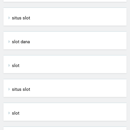
situs slot
slot dana
slot
situs slot
slot