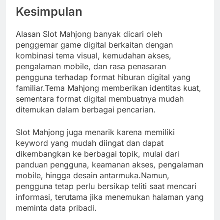
Kesimpulan
Alasan Slot Mahjong banyak dicari oleh
penggemar game digital berkaitan dengan
kombinasi tema visual, kemudahan akses,
pengalaman mobile, dan rasa penasaran
pengguna terhadap format hiburan digital yang
familiar.Tema Mahjong memberikan identitas kuat,
sementara format digital membuatnya mudah
ditemukan dalam berbagai pencarian.
Slot Mahjong juga menarik karena memiliki
keyword yang mudah diingat dan dapat
dikembangkan ke berbagai topik, mulai dari
panduan pengguna, keamanan akses, pengalaman
mobile, hingga desain antarmuka.Namun,
pengguna tetap perlu bersikap teliti saat mencari
informasi, terutama jika menemukan halaman yang
meminta data pribadi.