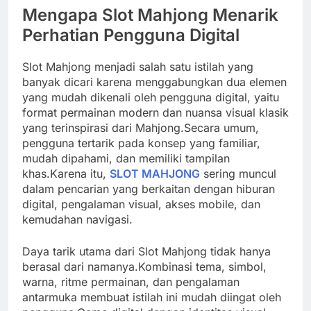
Mengapa Slot Mahjong Menarik
Perhatian Pengguna Digital
Slot Mahjong menjadi salah satu istilah yang
banyak dicari karena menggabungkan dua elemen
yang mudah dikenali oleh pengguna digital, yaitu
format permainan modern dan nuansa visual klasik
yang terinspirasi dari Mahjong.Secara umum,
pengguna tertarik pada konsep yang familiar,
mudah dipahami, dan memiliki tampilan
khas.Karena itu,
SLOT MAHJONG
sering muncul
dalam pencarian yang berkaitan dengan hiburan
digital, pengalaman visual, akses mobile, dan
kemudahan navigasi.
Daya tarik utama dari Slot Mahjong tidak hanya
berasal dari namanya.Kombinasi tema, simbol,
warna, ritme permainan, dan pengalaman
antarmuka membuat istilah ini mudah diingat oleh