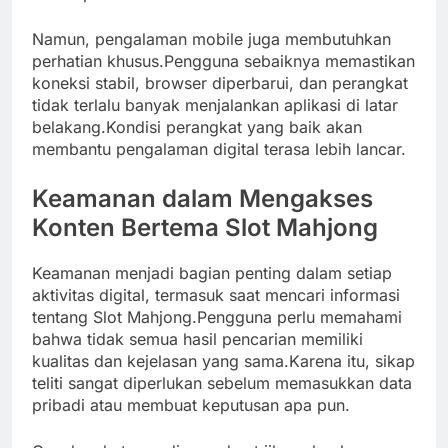
Namun, pengalaman mobile juga membutuhkan
perhatian khusus.Pengguna sebaiknya memastikan
koneksi stabil, browser diperbarui, dan perangkat
tidak terlalu banyak menjalankan aplikasi di latar
belakang.Kondisi perangkat yang baik akan
membantu pengalaman digital terasa lebih lancar.
Keamanan dalam Mengakses
Konten Bertema Slot Mahjong
Keamanan menjadi bagian penting dalam setiap
aktivitas digital, termasuk saat mencari informasi
tentang Slot Mahjong.Pengguna perlu memahami
bahwa tidak semua hasil pencarian memiliki
kualitas dan kejelasan yang sama.Karena itu, sikap
teliti sangat diperlukan sebelum memasukkan data
pribadi atau membuat keputusan apa pun.