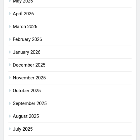
May 2026
April 2026
March 2026
February 2026
January 2026
December 2025
November 2025
October 2025
September 2025
August 2025
July 2025