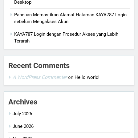
Desktop
Panduan Memastikan Alamat Halaman KAYA787 Login
sebelum Mengakses Akun
KAYA787 Login dengan Prosedur Akses yang Lebih
Terarah
Recent Comments
A WordPress Commenter
on
Hello world!
Archives
July 2026
June 2026