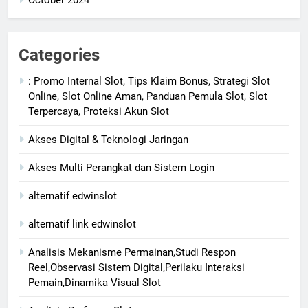
October 2024
Categories
: Promo Internal Slot, Tips Klaim Bonus, Strategi Slot
Online, Slot Online Aman, Panduan Pemula Slot, Slot
Terpercaya, Proteksi Akun Slot
Akses Digital & Teknologi Jaringan
Akses Multi Perangkat dan Sistem Login
alternatif edwinslot
alternatif link edwinslot
Analisis Mekanisme Permainan,Studi Respon
Reel,Observasi Sistem Digital,Perilaku Interaksi
Pemain,Dinamika Visual Slot