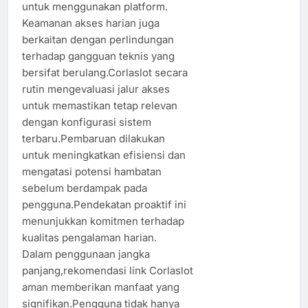
untuk menggunakan platform.
Keamanan akses harian juga
berkaitan dengan perlindungan
terhadap gangguan teknis yang
bersifat berulang.Corlaslot secara
rutin mengevaluasi jalur akses
untuk memastikan tetap relevan
dengan konfigurasi sistem
terbaru.Pembaruan dilakukan
untuk meningkatkan efisiensi dan
mengatasi potensi hambatan
sebelum berdampak pada
pengguna.Pendekatan proaktif ini
menunjukkan komitmen terhadap
kualitas pengalaman harian.
Dalam penggunaan jangka
panjang,rekomendasi link Corlaslot
aman memberikan manfaat yang
signifikan.Pengguna tidak hanya