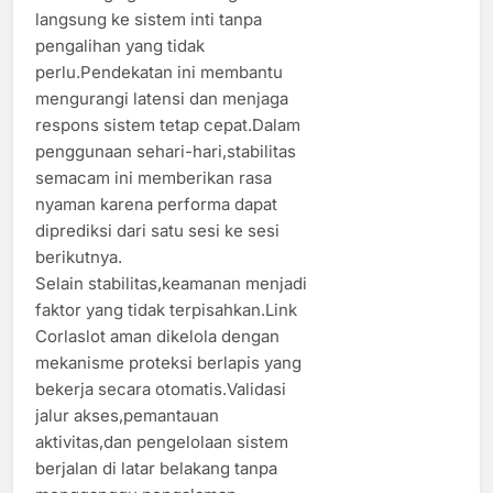
langsung ke sistem inti tanpa
pengalihan yang tidak
perlu.Pendekatan ini membantu
mengurangi latensi dan menjaga
respons sistem tetap cepat.Dalam
penggunaan sehari-hari,stabilitas
semacam ini memberikan rasa
nyaman karena performa dapat
diprediksi dari satu sesi ke sesi
berikutnya.
Selain stabilitas,keamanan menjadi
faktor yang tidak terpisahkan.Link
Corlaslot aman dikelola dengan
mekanisme proteksi berlapis yang
bekerja secara otomatis.Validasi
jalur akses,pemantauan
aktivitas,dan pengelolaan sistem
berjalan di latar belakang tanpa