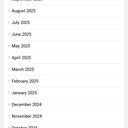
August 2025
July 2025
June 2025
May 2025
April 2025
March 2025
February 2025
January 2025
December 2024
November 2024