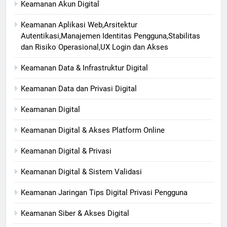
Keamanan Akun Digital
Keamanan Aplikasi Web,Arsitektur
Autentikasi,Manajemen Identitas Pengguna,Stabilitas
dan Risiko Operasional,UX Login dan Akses
Keamanan Data & Infrastruktur Digital
Keamanan Data dan Privasi Digital
Keamanan Digital
Keamanan Digital & Akses Platform Online
Keamanan Digital & Privasi
Keamanan Digital & Sistem Validasi
Keamanan Jaringan Tips Digital Privasi Pengguna
Keamanan Siber & Akses Digital