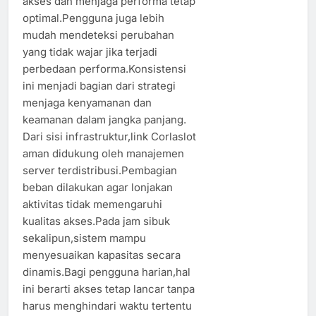
akses dan menjaga performa tetap
optimal.Pengguna juga lebih
mudah mendeteksi perubahan
yang tidak wajar jika terjadi
perbedaan performa.Konsistensi
ini menjadi bagian dari strategi
menjaga kenyamanan dan
keamanan dalam jangka panjang.
Dari sisi infrastruktur,link Corlaslot
aman didukung oleh manajemen
server terdistribusi.Pembagian
beban dilakukan agar lonjakan
aktivitas tidak memengaruhi
kualitas akses.Pada jam sibuk
sekalipun,sistem mampu
menyesuaikan kapasitas secara
dinamis.Bagi pengguna harian,hal
ini berarti akses tetap lancar tanpa
harus menghindari waktu tertentu