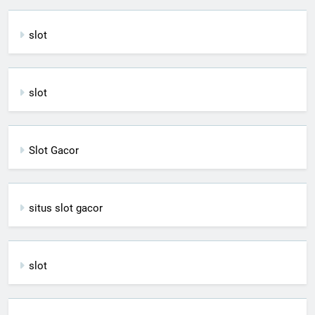
slot
slot
Slot Gacor
situs slot gacor
slot