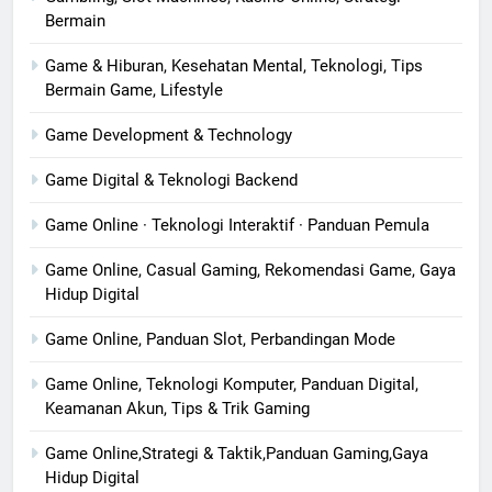
Bermain
Game & Hiburan, Kesehatan Mental, Teknologi, Tips
Bermain Game, Lifestyle
Game Development & Technology
Game Digital & Teknologi Backend
Game Online · Teknologi Interaktif · Panduan Pemula
Game Online, Casual Gaming, Rekomendasi Game, Gaya
Hidup Digital
Game Online, Panduan Slot, Perbandingan Mode
Game Online, Teknologi Komputer, Panduan Digital,
Keamanan Akun, Tips & Trik Gaming
Game Online,Strategi & Taktik,Panduan Gaming,Gaya
Hidup Digital