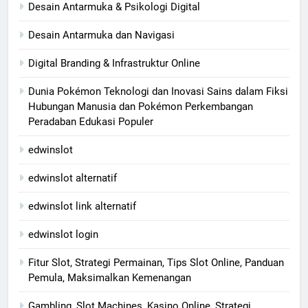
Desain Antarmuka & Psikologi Digital
Desain Antarmuka dan Navigasi
Digital Branding & Infrastruktur Online
Dunia Pokémon Teknologi dan Inovasi Sains dalam Fiksi
Hubungan Manusia dan Pokémon Perkembangan
Peradaban Edukasi Populer
edwinslot
edwinslot alternatif
edwinslot link alternatif
edwinslot login
Fitur Slot, Strategi Permainan, Tips Slot Online, Panduan
Pemula, Maksimalkan Kemenangan
Gambling, Slot Machines, Kasino Online, Strategi