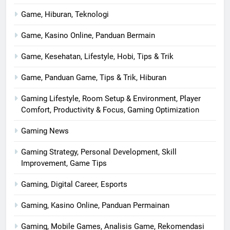
Game, Hiburan, Teknologi
Game, Kasino Online, Panduan Bermain
Game, Kesehatan, Lifestyle, Hobi, Tips & Trik
Game, Panduan Game, Tips & Trik, Hiburan
Gaming Lifestyle, Room Setup & Environment, Player
Comfort, Productivity & Focus, Gaming Optimization
Gaming News
Gaming Strategy, Personal Development, Skill
Improvement, Game Tips
Gaming, Digital Career, Esports
Gaming, Kasino Online, Panduan Permainan
Gaming, Mobile Games, Analisis Game, Rekomendasi