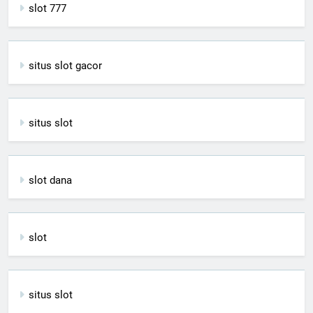
slot 777
situs slot gacor
situs slot
slot dana
slot
situs slot