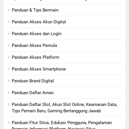
Panduan & Tips Bermain
Panduan Akses Akun Digital
Panduan Akses dan Login
Panduan Akses Pemula
Panduan Akses Platform
Panduan Akses Smartphone
Panduan Brand Digital
Panduan Daftar Aman
Panduan Daftar Slot, Akun Slot Online, Keamanan Data,
Tips Pemain Baru, Gaming Bertanggung Jawab
Panduan Fitur Situs, Edukasi Pengguna, Pengalaman