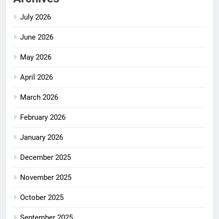
July 2026
June 2026
May 2026
April 2026
March 2026
February 2026
January 2026
December 2025
November 2025
October 2025
September 2025