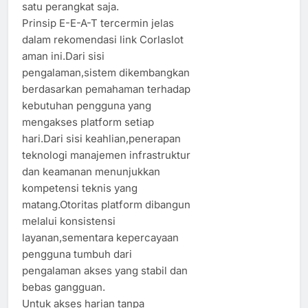
satu perangkat saja.
Prinsip E-E-A-T tercermin jelas
dalam rekomendasi link Corlaslot
aman ini.Dari sisi
pengalaman,sistem dikembangkan
berdasarkan pemahaman terhadap
kebutuhan pengguna yang
mengakses platform setiap
hari.Dari sisi keahlian,penerapan
teknologi manajemen infrastruktur
dan keamanan menunjukkan
kompetensi teknis yang
matang.Otoritas platform dibangun
melalui konsistensi
layanan,sementara kepercayaan
pengguna tumbuh dari
pengalaman akses yang stabil dan
bebas gangguan.
Untuk akses harian tanpa