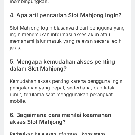
membingungkan.
4. Apa arti pencarian Slot Mahjong login?
Slot Mahjong login biasanya dicari pengguna yang
ingin menemukan informasi akses akun atau
memahami jalur masuk yang relevan secara lebih
jelas.
5. Mengapa kemudahan akses penting
dalam Slot Mahjong?
Kemudahan akses penting karena pengguna ingin
pengalaman yang cepat, sederhana, dan tidak
rumit, terutama saat menggunakan perangkat
mobile.
6. Bagaimana cara menilai keamanan
akses Slot Mahjong?
Perhatikan kejelasan informasi, konsistensi