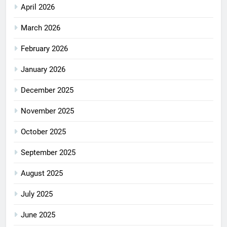
April 2026
March 2026
February 2026
January 2026
December 2025
November 2025
October 2025
September 2025
August 2025
July 2025
June 2025