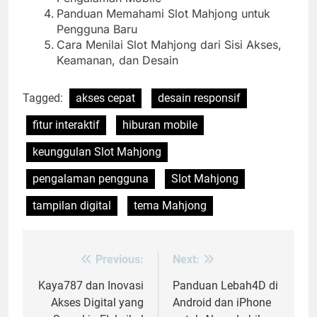
Panduan Memahami Slot Mahjong untuk
Pengguna Baru
Cara Menilai Slot Mahjong dari Sisi Akses,
Keamanan, dan Desain
Tagged:
akses cepat
desain responsif
fitur interaktif
hiburan mobile
keunggulan Slot Mahjong
pengalaman pengguna
Slot Mahjong
tampilan digital
tema Mahjong
Previous:
Next:
Post
navigation
Kaya787 dan Inovasi
Panduan Lebah4D di
Akses Digital yang
Android dan iPhone