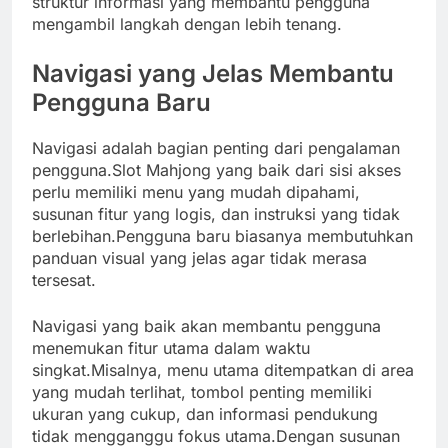
struktur informasi yang membantu pengguna
mengambil langkah dengan lebih tenang.
Navigasi yang Jelas Membantu
Pengguna Baru
Navigasi adalah bagian penting dari pengalaman
pengguna.Slot Mahjong yang baik dari sisi akses
perlu memiliki menu yang mudah dipahami,
susunan fitur yang logis, dan instruksi yang tidak
berlebihan.Pengguna baru biasanya membutuhkan
panduan visual yang jelas agar tidak merasa
tersesat.
Navigasi yang baik akan membantu pengguna
menemukan fitur utama dalam waktu
singkat.Misalnya, menu utama ditempatkan di area
yang mudah terlihat, tombol penting memiliki
ukuran yang cukup, dan informasi pendukung
tidak mengganggu fokus utama.Dengan susunan