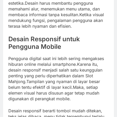
estetika.Desain harus membantu pengguna
memahami alur, menemukan menu utama, dan
membaca informasi tanpa kesulitan.Ketika visual
mendukung fungsi, pengalaman pengguna akan
terasa lebih nyaman dan efisien.
Desain Responsif untuk
Pengguna Mobile
Pengguna digital saat ini lebih sering mengakses
hiburan online melalui smartphone.Karena itu,
desain responsif menjadi salah satu keunggulan
penting yang perlu diperhatikan dalam Slot
Mahjong.Tampilan yang nyaman di layar besar
belum tentu efektif di layar kecil.Maka, setiap
elemen visual harus disusun agar tetap mudah
digunakan di perangkat mobile.
Desain responsif berarti tombol mudah ditekan,
teks jelas dibaca, menu tidak tersembunyi terlalu