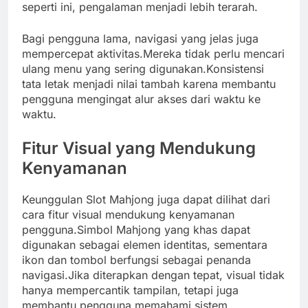
seperti ini, pengalaman menjadi lebih terarah.
Bagi pengguna lama, navigasi yang jelas juga
mempercepat aktivitas.Mereka tidak perlu mencari
ulang menu yang sering digunakan.Konsistensi
tata letak menjadi nilai tambah karena membantu
pengguna mengingat alur akses dari waktu ke
waktu.
Fitur Visual yang Mendukung
Kenyamanan
Keunggulan Slot Mahjong juga dapat dilihat dari
cara fitur visual mendukung kenyamanan
pengguna.Simbol Mahjong yang khas dapat
digunakan sebagai elemen identitas, sementara
ikon dan tombol berfungsi sebagai penanda
navigasi.Jika diterapkan dengan tepat, visual tidak
hanya mempercantik tampilan, tetapi juga
membantu pengguna memahami sistem.