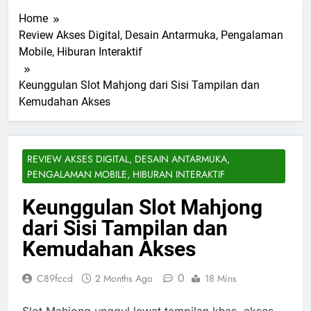
Home
Review Akses Digital, Desain Antarmuka, Pengalaman
Mobile, Hiburan Interaktif
Keunggulan Slot Mahjong dari Sisi Tampilan dan
Kemudahan Akses
REVIEW AKSES DIGITAL, DESAIN ANTARMUKA,
PENGALAMAN MOBILE, HIBURAN INTERAKTIF
Keunggulan Slot Mahjong
dari Sisi Tampilan dan
Kemudahan Akses
0
C89fccd
2 Months Ago
18 Mins