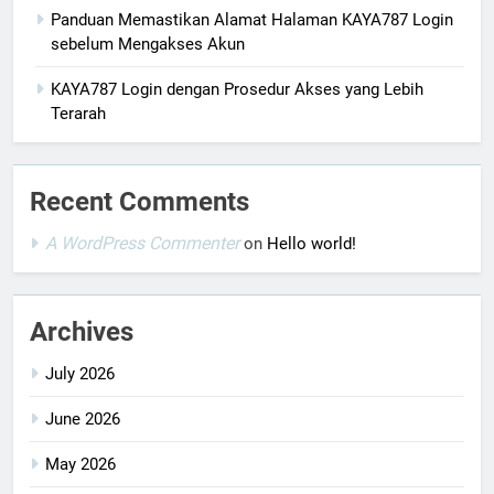
Panduan Memastikan Alamat Halaman KAYA787 Login
sebelum Mengakses Akun
KAYA787 Login dengan Prosedur Akses yang Lebih
Terarah
Recent Comments
A WordPress Commenter
on
Hello world!
Archives
July 2026
June 2026
May 2026