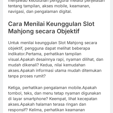
menjawab kebutuhan pengguna melalui penjelasan
tentang tampilan, akses mobile, keamanan,
navigasi, dan pengalaman digital.
Cara Menilai Keunggulan Slot
Mahjong secara Objektif
Untuk menilai keunggulan Slot Mahjong secara
objektif, pengguna dapat melihat beberapa
indikator.Pertama, perhatikan tampilan
visual.Apakah desainnya rapi, nyaman dilihat, dan
mudah dikenali? Kedua, nilai kemudahan
akses.Apakah informasi utama mudah ditemukan
tanpa proses rumit?
Ketiga, perhatikan pengalaman mobile.Apakah
tombol, teks, dan menu tetap nyaman digunakan
di layar smartphone? Keempat, lihat kecepatan
akses.Apakah halaman terasa ringan dan
responsif? Kelima, perhatikan keamanan