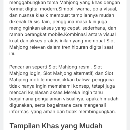
menggabungkan tema Mahjong yang khas dengan
format digital modern.Simbol, warna, pola visual,
dan nuansa klasik membuat tampilannya mudah
dikenali.Di sisi lain, pengguna masa kini juga
menginginkan akses yang cepat, sederhana, dan
ramah perangkat mobile.Kombinasi antara visual
kuat dan akses praktis inilah yang membuat Slot
Mahjong relevan dalam tren hiburan digital saat
ini.
Pencarian seperti Slot Mahjong resmi, Slot
Mahjong login, Slot Mahjong alternatif, dan Slot
Mahjong mobile menunjukkan bahwa pengguna
tidak hanya ingin memahami konsep, tetapi juga
mencari kejelasan akses.Mereka ingin tahu
bagaimana pengalaman visualnya, apakah mudah
digunakan, serta bagaimana cara mengenali
informasi yang aman dan tidak membingungkan.
Tampilan Khas yang Mudah