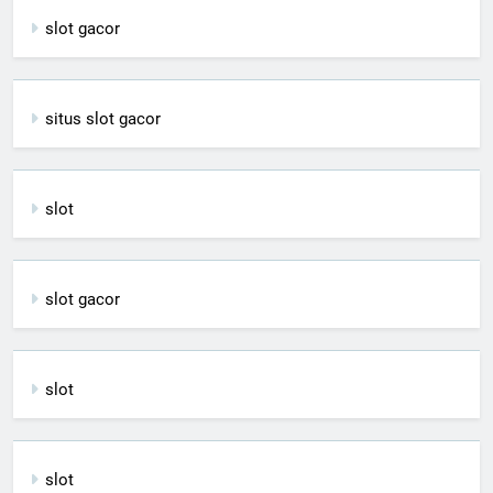
slot gacor
situs slot gacor
slot
slot gacor
slot
slot