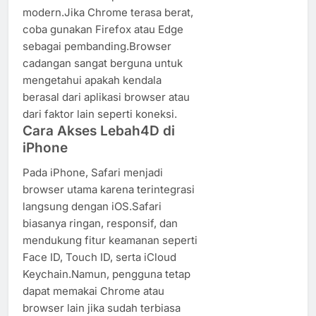
modern.Jika Chrome terasa berat,
coba gunakan Firefox atau Edge
sebagai pembanding.Browser
cadangan sangat berguna untuk
mengetahui apakah kendala
berasal dari aplikasi browser atau
dari faktor lain seperti koneksi.
Cara Akses Lebah4D di
iPhone
Pada iPhone, Safari menjadi
browser utama karena terintegrasi
langsung dengan iOS.Safari
biasanya ringan, responsif, dan
mendukung fitur keamanan seperti
Face ID, Touch ID, serta iCloud
Keychain.Namun, pengguna tetap
dapat memakai Chrome atau
browser lain jika sudah terbiasa