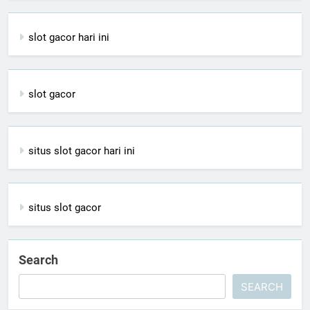
slot gacor hari ini
slot gacor
situs slot gacor hari ini
situs slot gacor
Search
SEARCH