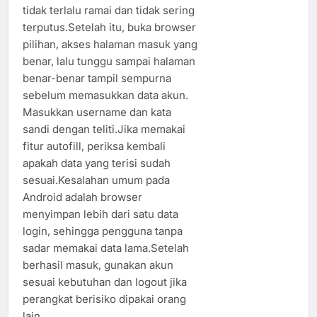
tidak terlalu ramai dan tidak sering
terputus.Setelah itu, buka browser
pilihan, akses halaman masuk yang
benar, lalu tunggu sampai halaman
benar-benar tampil sempurna
sebelum memasukkan data akun.
Masukkan username dan kata
sandi dengan teliti.Jika memakai
fitur autofill, periksa kembali
apakah data yang terisi sudah
sesuai.Kesalahan umum pada
Android adalah browser
menyimpan lebih dari satu data
login, sehingga pengguna tanpa
sadar memakai data lama.Setelah
berhasil masuk, gunakan akun
sesuai kebutuhan dan logout jika
perangkat berisiko dipakai orang
lain.