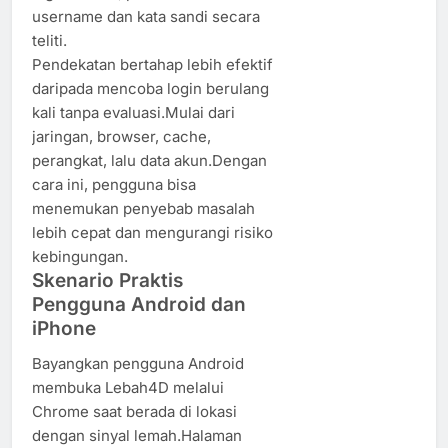
username dan kata sandi secara
teliti.
Pendekatan bertahap lebih efektif
daripada mencoba login berulang
kali tanpa evaluasi.Mulai dari
jaringan, browser, cache,
perangkat, lalu data akun.Dengan
cara ini, pengguna bisa
menemukan penyebab masalah
lebih cepat dan mengurangi risiko
kebingungan.
Skenario Praktis
Pengguna Android dan
iPhone
Bayangkan pengguna Android
membuka Lebah4D melalui
Chrome saat berada di lokasi
dengan sinyal lemah.Halaman