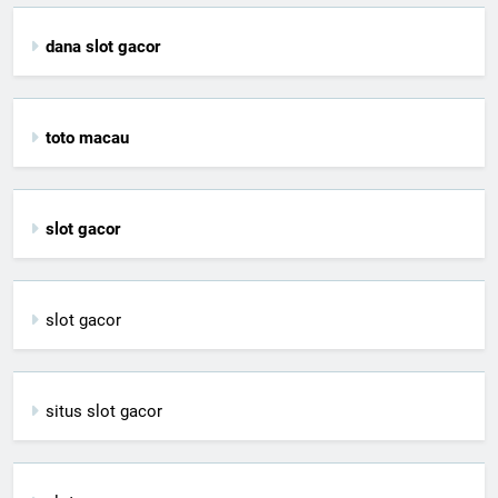
dana slot gacor
toto macau
slot gacor
slot gacor
situs slot gacor