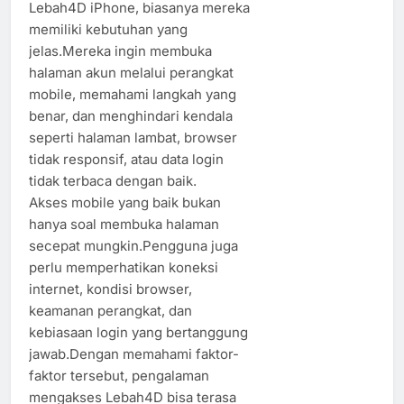
Lebah4D iPhone, biasanya mereka
memiliki kebutuhan yang
jelas.Mereka ingin membuka
halaman akun melalui perangkat
mobile, memahami langkah yang
benar, dan menghindari kendala
seperti halaman lambat, browser
tidak responsif, atau data login
tidak terbaca dengan baik.
Akses mobile yang baik bukan
hanya soal membuka halaman
secepat mungkin.Pengguna juga
perlu memperhatikan koneksi
internet, kondisi browser,
keamanan perangkat, dan
kebiasaan login yang bertanggung
jawab.Dengan memahami faktor-
faktor tersebut, pengalaman
mengakses Lebah4D bisa terasa