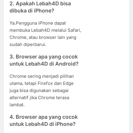
2. Apakah Lebah4D bisa
dibuka di iPhone?
Ya.Pengguna iPhone dapat
membuka Lebah4D melalui Safari,
Chrome, atau browser lain yang
sudah diperbarui.
3. Browser apa yang cocok
untuk Lebah4D di Android?
Chrome sering menjadi pilihan
utama, tetapi Firefox dan Edge
juga bisa digunakan sebagai
alternatif jika Chrome terasa
lambat.
4. Browser apa yang cocok
untuk Lebah4D di iPhone?