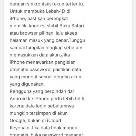
dengan sinkronisasi akun tertentu.
Untuk membuka Lebah4D di
iPhone, pastikan perangkat
memiliki koneksi stabil.Buka Safari
atau browser pilihan, lalu akses
halaman masuk yang benar.Tunggu
sampai tampilan lengkap sebelum
memasukkan data akun.Jika
iPhone menawarkan pengisian
otomatis password, pastikan data
yang muncul sesuai dengan akun
yang digunakan.
Pengguna yang berpindah dari
Android ke iPhone perlu lebih teliti
karena data login sebelumnya
mungkin tersimpan di akun
Google, bukan di iCloud
Keychain.Jika data tidak muncul
otomatis, buka password manager