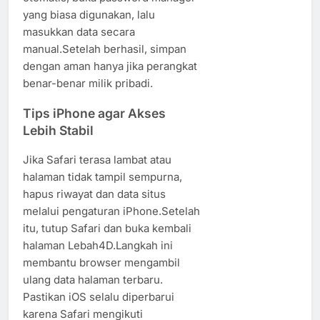
yang biasa digunakan, lalu
masukkan data secara
manual.Setelah berhasil, simpan
dengan aman hanya jika perangkat
benar-benar milik pribadi.
Tips iPhone agar Akses
Lebih Stabil
Jika Safari terasa lambat atau
halaman tidak tampil sempurna,
hapus riwayat dan data situs
melalui pengaturan iPhone.Setelah
itu, tutup Safari dan buka kembali
halaman Lebah4D.Langkah ini
membantu browser mengambil
ulang data halaman terbaru.
Pastikan iOS selalu diperbarui
karena Safari mengikuti