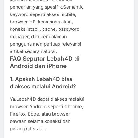
pencarian yang spesifik.Semantic
keyword seperti akses mobile,
browser HP, keamanan akun,
koneksi stabil, cache, password
manager, dan pengalaman
pengguna memperluas relevansi
artikel secara natural.
FAQ Seputar Lebah4D di
Android dan iPhone
1. Apakah Lebah4D bisa
diakses melalui Android?
Ya.Lebah4D dapat diakses melalui
browser Android seperti Chrome,
Firefox, Edge, atau browser
bawaan selama koneksi dan
perangkat stabil.