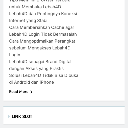
untuk Membuka Lebah4D
Lebah4D dan Pentingnya Koneksi
Internet yang Stabil
Cara Membersihkan Cache agar
Lebah4D Login Tidak Bermasalah
Cara Mengoptimalkan Perangkat
sebelum Mengakses Lebah4D
Login
Lebah4D sebagai Brand Digital
dengan Akses yang Praktis
Solusi Lebah4D Tidak Bisa Dibuka
di Android dan iPhone
Read More
LINK SLOT