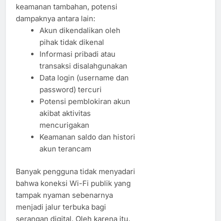
keamanan tambahan, potensi
dampaknya antara lain:
Akun dikendalikan oleh
pihak tidak dikenal
Informasi pribadi atau
transaksi disalahgunakan
Data login (username dan
password) tercuri
Potensi pemblokiran akun
akibat aktivitas
mencurigakan
Keamanan saldo dan histori
akun terancam
Banyak pengguna tidak menyadari
bahwa koneksi Wi-Fi publik yang
tampak nyaman sebenarnya
menjadi jalur terbuka bagi
serangan digital. Oleh karena itu,