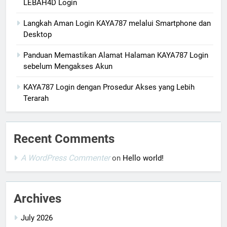
LEBAH4D Login
Langkah Aman Login KAYA787 melalui Smartphone dan
Desktop
Panduan Memastikan Alamat Halaman KAYA787 Login
sebelum Mengakses Akun
KAYA787 Login dengan Prosedur Akses yang Lebih
Terarah
Recent Comments
A WordPress Commenter
on
Hello world!
Archives
July 2026