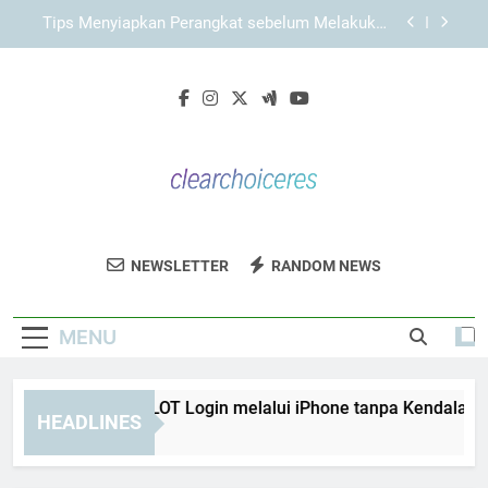
Skip
Langkah Aman Login KAYA787 melalui
to
Smartphone dan Desktop
content
Panduan Memastikan Alamat Halaman KAYA787
Login sebelum Mengakses Akun
Langkah EDWINSLOT Login melalui iPhone tanpa
Kendala
Tips Menyiapkan Perangkat sebelum Melakukan
LEBAH4D Login
Langkah Aman Login KAYA787 melalui
Smartphone dan Desktop
Clear Choice Res
Dapatkan Layanan Real Estate Profesional
Panduan Memastikan Alamat Halaman KAYA787
NEWSLETTER
RANDOM NEWS
Login sebelum Mengakses Akun
Untuk Properti Anda Dari Clear Choice Res.
MENU
ngkah EDWINSLOT Login melalui iPhone tanpa Kendala
HEADLINES
Weeks Ago