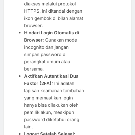
diakses melalui protokol
HTTPS. Ini ditandai dengan
ikon gembok di bilah alamat
browser.
Hindari Login Otomatis di
Browser:
Gunakan mode
incognito dan jangan
simpan password di
perangkat umum atau
bersama.
Aktifkan Autentikasi Dua
Faktor (2FA):
Ini adalah
lapisan keamanan tambahan
yang memastikan login
hanya bisa dilakukan oleh
pemilik akun, meskipun
password diketahui orang
lain.
Logout Setelah Selesai: