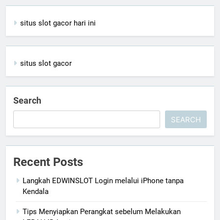
situs slot gacor hari ini
situs slot gacor
Search
SEARCH
Recent Posts
Langkah EDWINSLOT Login melalui iPhone tanpa
Kendala
Tips Menyiapkan Perangkat sebelum Melakukan