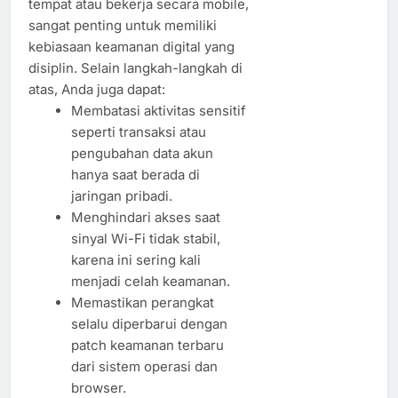
tempat atau bekerja secara mobile,
sangat penting untuk memiliki
kebiasaan keamanan digital yang
disiplin. Selain langkah-langkah di
atas, Anda juga dapat:
Membatasi aktivitas sensitif
seperti transaksi atau
pengubahan data akun
hanya saat berada di
jaringan pribadi.
Menghindari akses saat
sinyal Wi-Fi tidak stabil,
karena ini sering kali
menjadi celah keamanan.
Memastikan perangkat
selalu diperbarui dengan
patch keamanan terbaru
dari sistem operasi dan
browser.