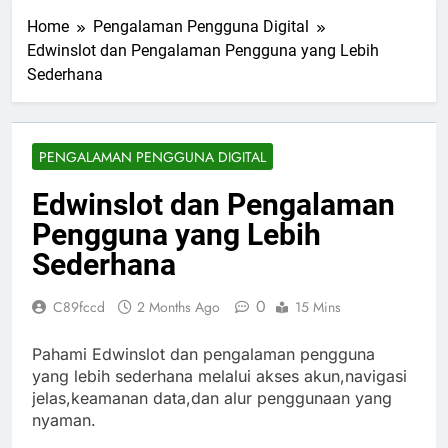
Home
Pengalaman Pengguna Digital
Edwinslot dan Pengalaman Pengguna yang Lebih
Sederhana
PENGALAMAN PENGGUNA DIGITAL
Edwinslot dan Pengalaman
Pengguna yang Lebih
Sederhana
0
C89fccd
2 Months Ago
15 Mins
Pahami Edwinslot dan pengalaman pengguna
yang lebih sederhana melalui akses akun,navigasi
jelas,keamanan data,dan alur penggunaan yang
nyaman.