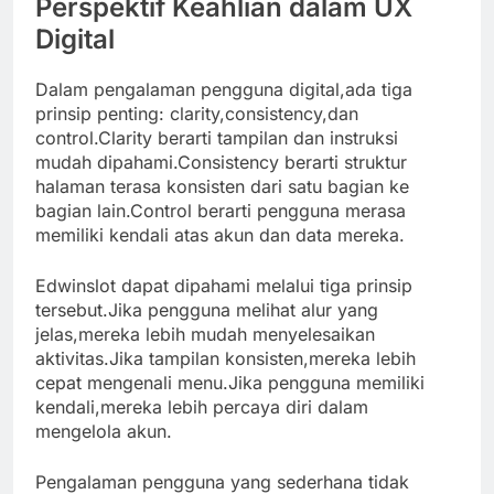
Perspektif Keahlian dalam UX
Digital
Dalam pengalaman pengguna digital,ada tiga
prinsip penting: clarity,consistency,dan
control.Clarity berarti tampilan dan instruksi
mudah dipahami.Consistency berarti struktur
halaman terasa konsisten dari satu bagian ke
bagian lain.Control berarti pengguna merasa
memiliki kendali atas akun dan data mereka.
Edwinslot dapat dipahami melalui tiga prinsip
tersebut.Jika pengguna melihat alur yang
jelas,mereka lebih mudah menyelesaikan
aktivitas.Jika tampilan konsisten,mereka lebih
cepat mengenali menu.Jika pengguna memiliki
kendali,mereka lebih percaya diri dalam
mengelola akun.
Pengalaman pengguna yang sederhana tidak