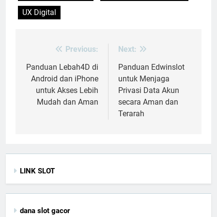
UX Digital
Previous:
Next:
Post
navigation
Panduan Lebah4D di
Panduan Edwinslot
Android dan iPhone
untuk Menjaga
untuk Akses Lebih
Privasi Data Akun
Mudah dan Aman
secara Aman dan
Terarah
LINK SLOT
dana slot gacor