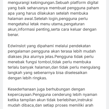
mengurangi kebingungan.Sebuah platform digital
yang baik seharusnya membuat pengguna paham
apa yang harus dilakukan setelah membuka
halaman awal.Setelah login,pengguna perlu
mengetahui letak menu utama,pengaturan
akun,informasi penting,serta cara keluar dengan
benar.
Edwinslot yang dipahami melalui pendekatan
pengalaman pengguna akan terasa lebih mudah
diakses jika alurnya jelas.Pengguna tidak perlu
menebak fungsi tombol,tidak perlu membuka
terlalu banyak halaman,dan tidak perlu mengulang
langkah yang sebenarnya bisa diselesaikan
dengan lebih ringkas.
Kesederhanaan juga berhubungan dengan
kepercayaan.Pengguna cenderung lebih nyaman
ketika tampilan akun tidak berlebihan,instruksi
mudah dibaca,dan setiap proses memiliki arah