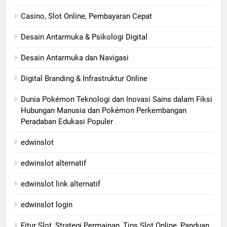
Casino, Slot Online, Pembayaran Cepat
Desain Antarmuka & Psikologi Digital
Desain Antarmuka dan Navigasi
Digital Branding & Infrastruktur Online
Dunia Pokémon Teknologi dan Inovasi Sains dalam Fiksi
Hubungan Manusia dan Pokémon Perkembangan
Peradaban Edukasi Populer
edwinslot
edwinslot alternatif
edwinslot link alternatif
edwinslot login
Fitur Slot, Strategi Permainan, Tips Slot Online, Panduan