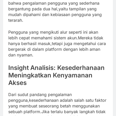
bahwa pengalaman pengguna yang sederhana
bergantung pada dua hal,yaitu tampilan yang
mudah dipahami dan kebiasaan pengguna yang
terarah.
Pengguna yang mengikuti alur seperti ini akan
lebih cepat memahami sistem akun.Mereka tidak
hanya berhasil masuk,tetapi juga mengetahui cara
bergerak di dalam platform dengan lebih aman
dan nyaman.
Insight Analisis: Kesederhanaan
Meningkatkan Kenyamanan
Akses
Dari sudut pandang pengalaman
pengguna,kesederhanaan adalah salah satu faktor
yang membuat seseorang betah menggunakan
sebuah platform.Jika terlalu banyak langkah tidak