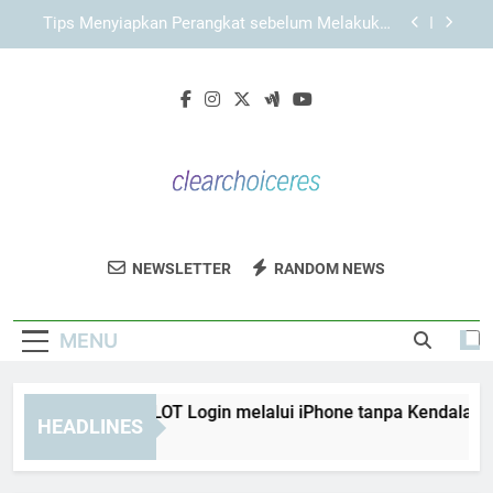
Skip
Langkah Aman Login KAYA787 melalui
to
Smartphone dan Desktop
content
Panduan Memastikan Alamat Halaman KAYA787
Login sebelum Mengakses Akun
Langkah EDWINSLOT Login melalui iPhone tanpa
Kendala
Tips Menyiapkan Perangkat sebelum Melakukan
LEBAH4D Login
Langkah Aman Login KAYA787 melalui
Smartphone dan Desktop
Clear Choice Res
Dapatkan Layanan Real Estate Profesional
Panduan Memastikan Alamat Halaman KAYA787
NEWSLETTER
RANDOM NEWS
Login sebelum Mengakses Akun
Untuk Properti Anda Dari Clear Choice Res.
MENU
ngkah EDWINSLOT Login melalui iPhone tanpa Kendala
HEADLINES
Weeks Ago