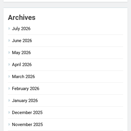
Archives
July 2026
June 2026
May 2026
April 2026
March 2026
February 2026
January 2026
December 2025
November 2025