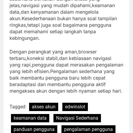
jelas,navigasi yang mudah dipahami,keamanan
data,dan kenyamanan dalam mengelola
akun.Kesederhanaan bukan hanya soal tampilan
ringkas,tetapi juga soal bagaimana pengguna
dapat memahami setiap langkah tanpa
kebingungan.
Dengan perangkat yang aman,browser
terbaru,koneksi stabil,dan kebiasaan navigasi
yang rapi,pengguna dapat merasakan pengalaman
yang lebih efisien.Pengalaman sederhana yang
baik membantu pengguna baru lebih cepat
beradaptasi dan membantu pengguna aktif
mengakses akun dengan lebih nyaman setiap hari.
Tagged:
akses akun
edwinslot
keamanan data
Navigasi Sederhana
panduan pengguna
pengalaman pengguna