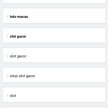
toto macau
slot gacor
slot gacor
situs slot gacor
slot