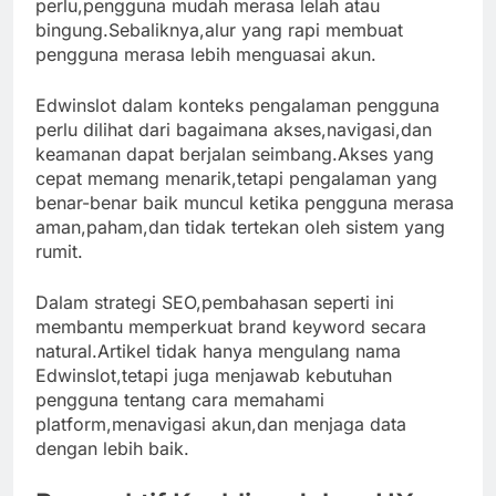
perlu,pengguna mudah merasa lelah atau
bingung.Sebaliknya,alur yang rapi membuat
pengguna merasa lebih menguasai akun.
Edwinslot dalam konteks pengalaman pengguna
perlu dilihat dari bagaimana akses,navigasi,dan
keamanan dapat berjalan seimbang.Akses yang
cepat memang menarik,tetapi pengalaman yang
benar-benar baik muncul ketika pengguna merasa
aman,paham,dan tidak tertekan oleh sistem yang
rumit.
Dalam strategi SEO,pembahasan seperti ini
membantu memperkuat brand keyword secara
natural.Artikel tidak hanya mengulang nama
Edwinslot,tetapi juga menjawab kebutuhan
pengguna tentang cara memahami
platform,menavigasi akun,dan menjaga data
dengan lebih baik.