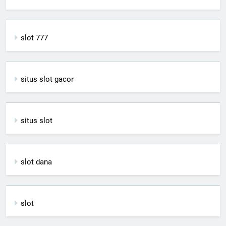
slot 777
situs slot gacor
situs slot
slot dana
slot