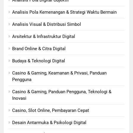
Analisis Pola Digital Objektif
Analisis Pola Kemenangan & Strategi Waktu Bermain
Analisis Visual & Distribusi Simbol
Arsitektur & Infrastruktur Digital
Brand Online & Citra Digital
Budaya & Teknologi Digital
Casino & Gaming, Keamanan & Privasi, Panduan
Pengguna
Casino & Gaming, Panduan Pengguna, Teknologi &
Inovasi
Casino, Slot Online, Pembayaran Cepat
Desain Antarmuka & Psikologi Digital