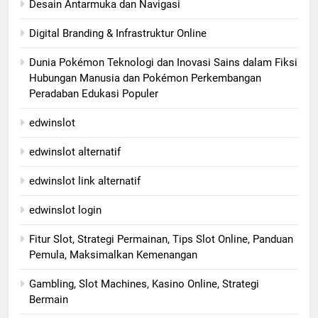
Desain Antarmuka dan Navigasi
Digital Branding & Infrastruktur Online
Dunia Pokémon Teknologi dan Inovasi Sains dalam Fiksi
Hubungan Manusia dan Pokémon Perkembangan
Peradaban Edukasi Populer
edwinslot
edwinslot alternatif
edwinslot link alternatif
edwinslot login
Fitur Slot, Strategi Permainan, Tips Slot Online, Panduan
Pemula, Maksimalkan Kemenangan
Gambling, Slot Machines, Kasino Online, Strategi
Bermain