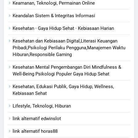
Keamanan, Teknologi, Permainan Online
Keandalan Sistem & Integritas Informasi
Kesehatan · Gaya Hidup Sehat · Kebiasaan Harian
Kesehatan dan Kebiasaan Digital,Literasi Keuangan
Pribadi,Psikologi Perilaku Pengguna,Manajemen Waktu
Hiburan,Responsible Gaming
Kesehatan Mental Pengembangan Diri Mindfulness &
Well-Being Psikologi Populer Gaya Hidup Sehat
Kesehatan, Edukasi Publik, Gaya Hidup, Wellness,
Kebiasaan Sehat
Lifestyle, Teknologi, Hiburan
link alternatif edwinslot
link alternatif horas88