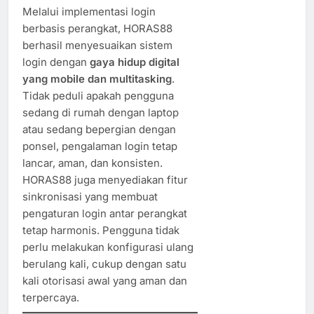
Melalui implementasi login
berbasis perangkat, HORAS88
berhasil menyesuaikan sistem
login dengan
gaya hidup digital
yang mobile dan multitasking
.
Tidak peduli apakah pengguna
sedang di rumah dengan laptop
atau sedang bepergian dengan
ponsel, pengalaman login tetap
lancar, aman, dan konsisten.
HORAS88 juga menyediakan fitur
sinkronisasi yang membuat
pengaturan login antar perangkat
tetap harmonis. Pengguna tidak
perlu melakukan konfigurasi ulang
berulang kali, cukup dengan satu
kali otorisasi awal yang aman dan
terpercaya.