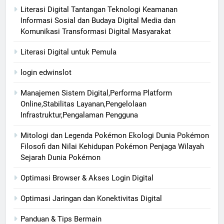
Literasi Digital Tantangan Teknologi Keamanan
Informasi Sosial dan Budaya Digital Media dan
Komunikasi Transformasi Digital Masyarakat
Literasi Digital untuk Pemula
login edwinslot
Manajemen Sistem Digital,Performa Platform
Online,Stabilitas Layanan,Pengelolaan
Infrastruktur,Pengalaman Pengguna
Mitologi dan Legenda Pokémon Ekologi Dunia Pokémon
Filosofi dan Nilai Kehidupan Pokémon Penjaga Wilayah
Sejarah Dunia Pokémon
Optimasi Browser & Akses Login Digital
Optimasi Jaringan dan Konektivitas Digital
Panduan & Tips Bermain