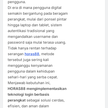
pengguna.
Di era di mana pengguna digital
semakin bergantung pada beragam
perangkat, mulai dari ponsel pintar
hingga laptop dan tablet, sistem
autentikasi tradisional yang
mengandalkan username dan
password saja mulai terasa usang.
Tidak hanya rentan terhadap
serangan
horas88
, metode
tersebut juga sering kali
mengganggu kenyamanan
pengguna dalam kehidupan
sehari-hari yang serba cepat.
Menjawab kebutuhan ini,
HORAS88 mengimplementasikan
teknologi login berbasis
perangkat
sebagai solusi cerdas,
efisien, dan aman dalam