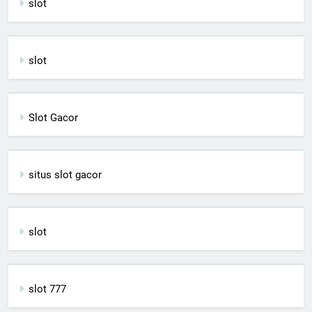
slot
slot
Slot Gacor
situs slot gacor
slot
slot 777