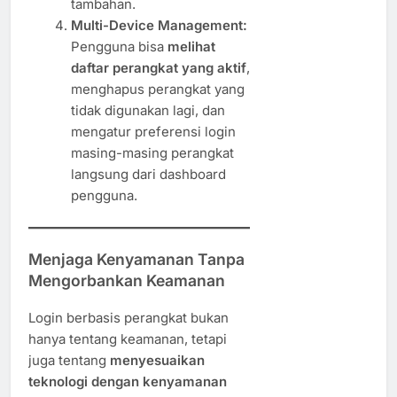
tambahan.
Multi-Device Management:
Pengguna bisa
melihat
daftar perangkat yang aktif
,
menghapus perangkat yang
tidak digunakan lagi, dan
mengatur preferensi login
masing-masing perangkat
langsung dari dashboard
pengguna.
Menjaga Kenyamanan Tanpa
Mengorbankan Keamanan
Login berbasis perangkat bukan
hanya tentang keamanan, tetapi
juga tentang
menyesuaikan
teknologi dengan kenyamanan