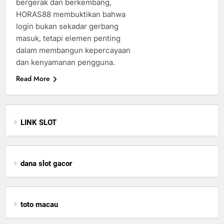
bergerak dan berkembang,
HORAS88 membuktikan bahwa
login bukan sekadar gerbang
masuk, tetapi elemen penting
dalam membangun kepercayaan
dan kenyamanan pengguna.
Read More
LINK SLOT
dana slot gacor
toto macau