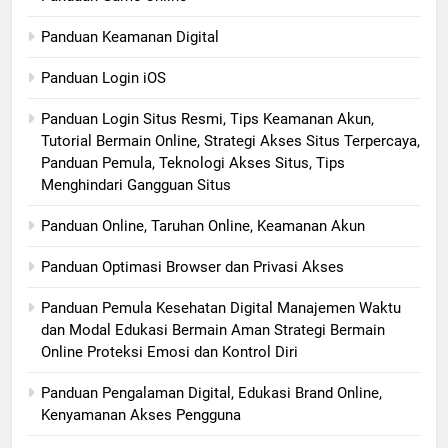
Panduan Keamanan Digital
Panduan Login iOS
Panduan Login Situs Resmi, Tips Keamanan Akun,
Tutorial Bermain Online, Strategi Akses Situs Terpercaya,
Panduan Pemula, Teknologi Akses Situs, Tips
Menghindari Gangguan Situs
Panduan Online, Taruhan Online, Keamanan Akun
Panduan Optimasi Browser dan Privasi Akses
Panduan Pemula Kesehatan Digital Manajemen Waktu
dan Modal Edukasi Bermain Aman Strategi Bermain
Online Proteksi Emosi dan Kontrol Diri
Panduan Pengalaman Digital, Edukasi Brand Online,
Kenyamanan Akses Pengguna