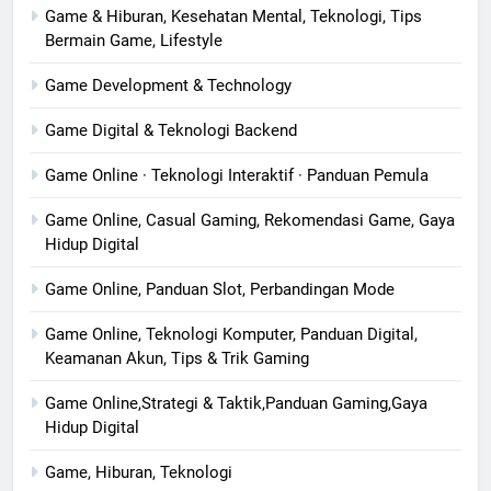
Game & Hiburan, Kesehatan Mental, Teknologi, Tips
Bermain Game, Lifestyle
Game Development & Technology
Game Digital & Teknologi Backend
Game Online · Teknologi Interaktif · Panduan Pemula
Game Online, Casual Gaming, Rekomendasi Game, Gaya
Hidup Digital
Game Online, Panduan Slot, Perbandingan Mode
Game Online, Teknologi Komputer, Panduan Digital,
Keamanan Akun, Tips & Trik Gaming
Game Online,Strategi & Taktik,Panduan Gaming,Gaya
Hidup Digital
Game, Hiburan, Teknologi