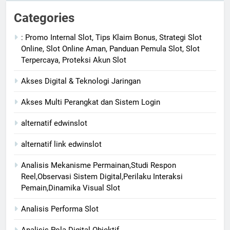
Categories
: Promo Internal Slot, Tips Klaim Bonus, Strategi Slot
Online, Slot Online Aman, Panduan Pemula Slot, Slot
Terpercaya, Proteksi Akun Slot
Akses Digital & Teknologi Jaringan
Akses Multi Perangkat dan Sistem Login
alternatif edwinslot
alternatif link edwinslot
Analisis Mekanisme Permainan,Studi Respon
Reel,Observasi Sistem Digital,Perilaku Interaksi
Pemain,Dinamika Visual Slot
Analisis Performa Slot