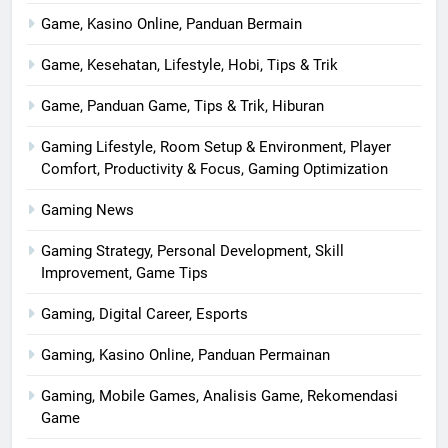
Game, Kasino Online, Panduan Bermain
Game, Kesehatan, Lifestyle, Hobi, Tips & Trik
Game, Panduan Game, Tips & Trik, Hiburan
Gaming Lifestyle, Room Setup & Environment, Player
Comfort, Productivity & Focus, Gaming Optimization
Gaming News
Gaming Strategy, Personal Development, Skill
Improvement, Game Tips
Gaming, Digital Career, Esports
Gaming, Kasino Online, Panduan Permainan
Gaming, Mobile Games, Analisis Game, Rekomendasi
Game