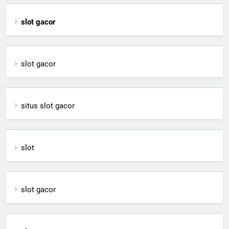
slot gacor
slot gacor
situs slot gacor
slot
slot gacor