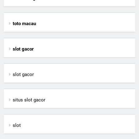
toto macau
slot gacor
slot gacor
situs slot gacor
slot