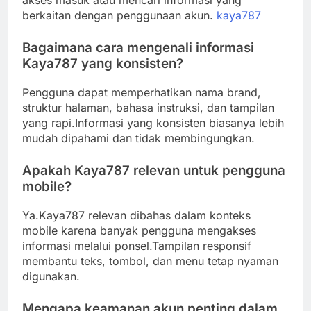
akses masuk atau mencari informasi yang
berkaitan dengan penggunaan akun.
kaya787
Bagaimana cara mengenali informasi
Kaya787 yang konsisten?
Pengguna dapat memperhatikan nama brand,
struktur halaman, bahasa instruksi, dan tampilan
yang rapi.Informasi yang konsisten biasanya lebih
mudah dipahami dan tidak membingungkan.
Apakah Kaya787 relevan untuk pengguna
mobile?
Ya.Kaya787 relevan dibahas dalam konteks
mobile karena banyak pengguna mengakses
informasi melalui ponsel.Tampilan responsif
membantu teks, tombol, dan menu tetap nyaman
digunakan.
Mengapa keamanan akun penting dalam