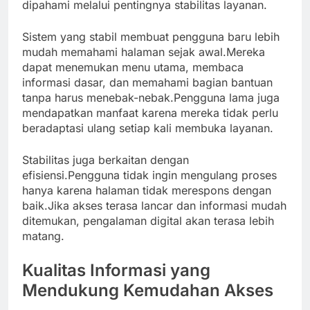
dipahami melalui pentingnya stabilitas layanan.
Sistem yang stabil membuat pengguna baru lebih
mudah memahami halaman sejak awal.Mereka
dapat menemukan menu utama, membaca
informasi dasar, dan memahami bagian bantuan
tanpa harus menebak-nebak.Pengguna lama juga
mendapatkan manfaat karena mereka tidak perlu
beradaptasi ulang setiap kali membuka layanan.
Stabilitas juga berkaitan dengan
efisiensi.Pengguna tidak ingin mengulang proses
hanya karena halaman tidak merespons dengan
baik.Jika akses terasa lancar dan informasi mudah
ditemukan, pengalaman digital akan terasa lebih
matang.
Kualitas Informasi yang
Mendukung Kemudahan Akses