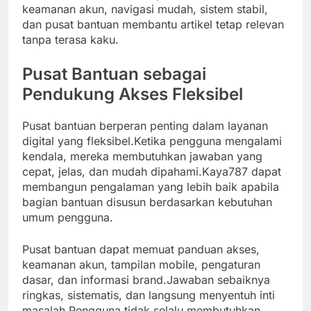
keamanan akun, navigasi mudah, sistem stabil,
dan pusat bantuan membantu artikel tetap relevan
tanpa terasa kaku.
Pusat Bantuan sebagai
Pendukung Akses Fleksibel
Pusat bantuan berperan penting dalam layanan
digital yang fleksibel.Ketika pengguna mengalami
kendala, mereka membutuhkan jawaban yang
cepat, jelas, dan mudah dipahami.Kaya787 dapat
membangun pengalaman yang lebih baik apabila
bagian bantuan disusun berdasarkan kebutuhan
umum pengguna.
Pusat bantuan dapat memuat panduan akses,
keamanan akun, tampilan mobile, pengaturan
dasar, dan informasi brand.Jawaban sebaiknya
ringkas, sistematis, dan langsung menyentuh inti
masalah.Pengguna tidak selalu membutuhkan