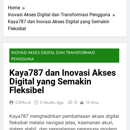
Home
Inovasi Akses Digital dan Transformasi Pengguna
Kaya787 dan Inovasi Akses Digital yang Semakin
Fleksibel
INOVASI AKSES DIGITAL DAN TRANSFORMASI
PENGGUNA
Kaya787 dan Inovasi Akses
Digital yang Semakin
Fleksibel
0
C89fccd
2 Months Ago
15 Mins
Kaya787 menghadirkan pembahasan akses digital
fleksibel melalui navigasi jelas, keamanan akun,
sistem stabil, dan pengalaman pengguna modern.