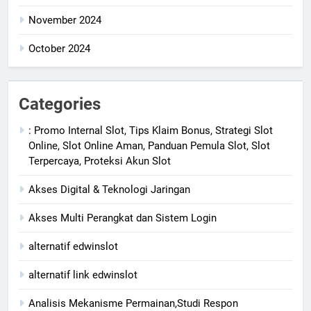
November 2024
October 2024
Categories
: Promo Internal Slot, Tips Klaim Bonus, Strategi Slot
Online, Slot Online Aman, Panduan Pemula Slot, Slot
Terpercaya, Proteksi Akun Slot
Akses Digital & Teknologi Jaringan
Akses Multi Perangkat dan Sistem Login
alternatif edwinslot
alternatif link edwinslot
Analisis Mekanisme Permainan,Studi Respon