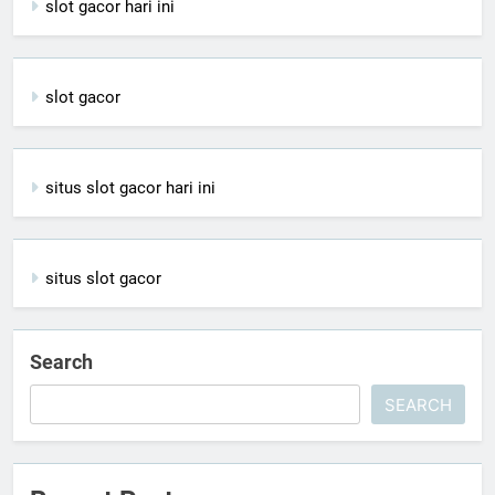
slot gacor hari ini
slot gacor
situs slot gacor hari ini
situs slot gacor
Search
SEARCH