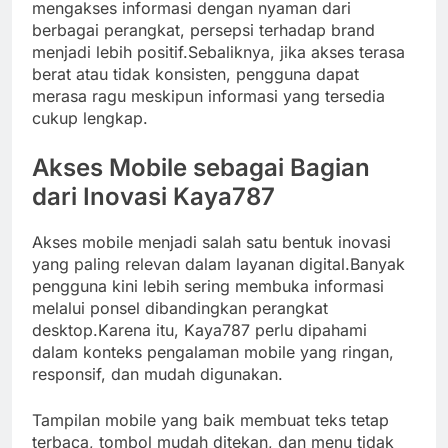
mengakses informasi dengan nyaman dari
berbagai perangkat, persepsi terhadap brand
menjadi lebih positif.Sebaliknya, jika akses terasa
berat atau tidak konsisten, pengguna dapat
merasa ragu meskipun informasi yang tersedia
cukup lengkap.
Akses Mobile sebagai Bagian
dari Inovasi Kaya787
Akses mobile menjadi salah satu bentuk inovasi
yang paling relevan dalam layanan digital.Banyak
pengguna kini lebih sering membuka informasi
melalui ponsel dibandingkan perangkat
desktop.Karena itu, Kaya787 perlu dipahami
dalam konteks pengalaman mobile yang ringan,
responsif, dan mudah digunakan.
Tampilan mobile yang baik membuat teks tetap
terbaca, tombol mudah ditekan, dan menu tidak