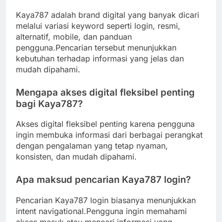
Kaya787 adalah brand digital yang banyak dicari
melalui variasi keyword seperti login, resmi,
alternatif, mobile, dan panduan
pengguna.Pencarian tersebut menunjukkan
kebutuhan terhadap informasi yang jelas dan
mudah dipahami.
Mengapa akses digital fleksibel penting
bagi Kaya787?
Akses digital fleksibel penting karena pengguna
ingin membuka informasi dari berbagai perangkat
dengan pengalaman yang tetap nyaman,
konsisten, dan mudah dipahami.
Apa maksud pencarian Kaya787 login?
Pencarian Kaya787 login biasanya menunjukkan
intent navigational.Pengguna ingin memahami