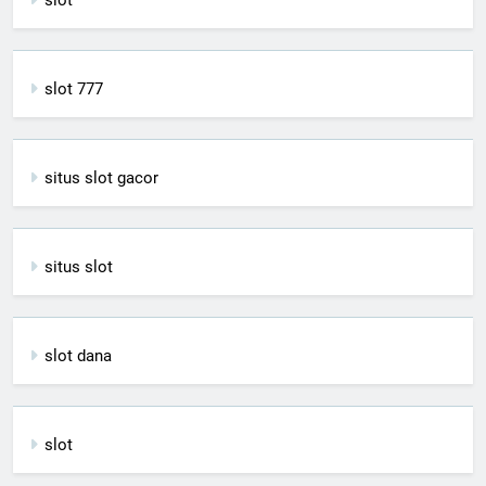
slot 777
situs slot gacor
situs slot
slot dana
slot