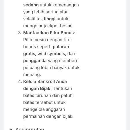
sedang
untuk kemenangan
yang lebih sering atau
volatilitas
tinggi
untuk
mengejar jackpot besar.
Manfaatkan Fitur Bonus
:
Pilih mesin dengan fitur
bonus seperti
putaran
gratis
,
wild symbols
, dan
pengganda
yang memberi
peluang lebih banyak untuk
menang.
Kelola Bankroll Anda
dengan Bijak
: Tentukan
batas taruhan dan patuhi
batas tersebut untuk
mengelola anggaran
permainan dengan bijak.
5.
Kesimpulan