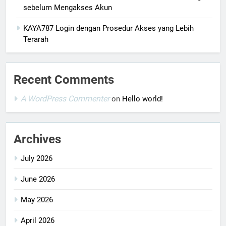
sebelum Mengakses Akun
KAYA787 Login dengan Prosedur Akses yang Lebih
Terarah
Recent Comments
A WordPress Commenter
on
Hello world!
Archives
July 2026
June 2026
May 2026
April 2026