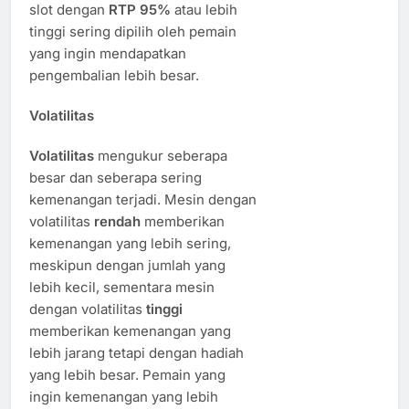
slot dengan
RTP 95%
atau lebih
tinggi sering dipilih oleh pemain
yang ingin mendapatkan
pengembalian lebih besar.
Volatilitas
Volatilitas
mengukur seberapa
besar dan seberapa sering
kemenangan terjadi. Mesin dengan
volatilitas
rendah
memberikan
kemenangan yang lebih sering,
meskipun dengan jumlah yang
lebih kecil, sementara mesin
dengan volatilitas
tinggi
memberikan kemenangan yang
lebih jarang tetapi dengan hadiah
yang lebih besar. Pemain yang
ingin kemenangan yang lebih