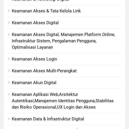
Keamanan Akses & Tata Kelola Link
Keamanan Akses Digital
Keamanan Akses Digital, Manajemen Platform Online,
Infrastruktur Sistem, Pengalaman Pengguna,
Optimalisasi Layanan
Keamanan Akses Login
Keamanan Akses Multi-Perangkat
Keamanan Akun Digital
Keamanan Aplikasi Web,Arsitektur
Autentikasi,Manajemen Identitas Pengguna,Stabilitas
dan Risiko Operasional,UX Login dan Akses
Keamanan Data & Infrastruktur Digital