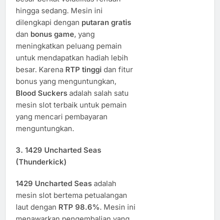
hingga sedang. Mesin ini
dilengkapi dengan
putaran gratis
dan
bonus game
, yang
meningkatkan peluang pemain
untuk mendapatkan hadiah lebih
besar. Karena
RTP tinggi
dan fitur
bonus yang menguntungkan,
Blood Suckers
adalah salah satu
mesin slot terbaik untuk pemain
yang mencari pembayaran
menguntungkan.
3. 1429 Uncharted Seas
(Thunderkick)
1429 Uncharted Seas
adalah
mesin slot bertema petualangan
laut dengan
RTP 98.6%
. Mesin ini
menawarkan pengembalian yang