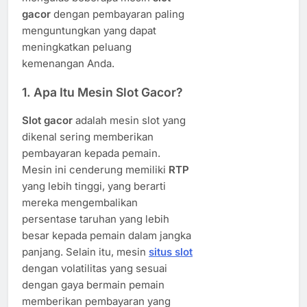
gacor
dengan pembayaran paling
menguntungkan yang dapat
meningkatkan peluang
kemenangan Anda.
1.
Apa Itu Mesin Slot Gacor?
Slot gacor
adalah mesin slot yang
dikenal sering memberikan
pembayaran kepada pemain.
Mesin ini cenderung memiliki
RTP
yang lebih tinggi, yang berarti
mereka mengembalikan
persentase taruhan yang lebih
besar kepada pemain dalam jangka
panjang. Selain itu, mesin
situs slot
dengan volatilitas yang sesuai
dengan gaya bermain pemain
memberikan pembayaran yang