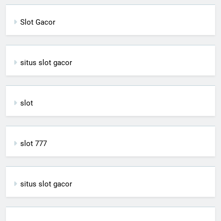
Slot Gacor
situs slot gacor
slot
slot 777
situs slot gacor