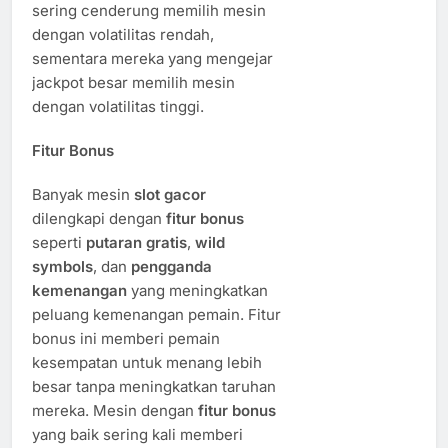
sering cenderung memilih mesin
dengan volatilitas rendah,
sementara mereka yang mengejar
jackpot besar memilih mesin
dengan volatilitas tinggi.
Fitur Bonus
Banyak mesin
slot gacor
dilengkapi dengan
fitur bonus
seperti
putaran gratis
,
wild
symbols
, dan
pengganda
kemenangan
yang meningkatkan
peluang kemenangan pemain. Fitur
bonus ini memberi pemain
kesempatan untuk menang lebih
besar tanpa meningkatkan taruhan
mereka. Mesin dengan
fitur bonus
yang baik sering kali memberi