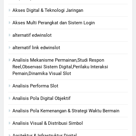
Akses Digital & Teknologi Jaringan
Akses Multi Perangkat dan Sistem Login
alternatif edwinslot
alternatif link edwinslot
Analisis Mekanisme Permainan,Studi Respon
Reel,Observasi Sistem Digital,Perilaku Interaksi
Pemain,Dinamika Visual Slot
Analisis Performa Slot
Analisis Pola Digital Objektif
Analisis Pola Kemenangan & Strategi Waktu Bermain
Analisis Visual & Distribusi Simbol
Arsitektur & Infrastruktur Digital