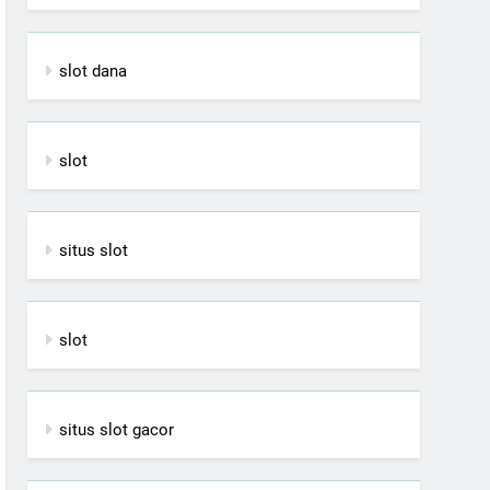
slot dana
slot
situs slot
slot
situs slot gacor