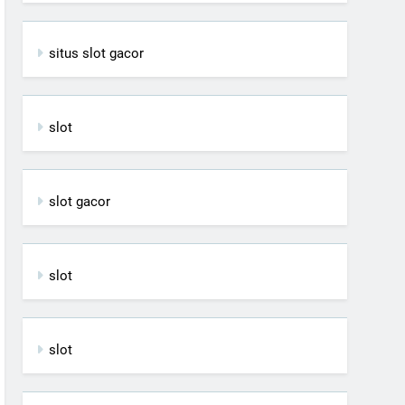
situs slot gacor
slot
slot gacor
slot
slot