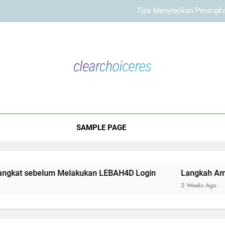
Tips Menyiapkan Perangk
Langkah Aman Login KAYA
Panduan Memastikan Alamat Halaman KAY
Langkah EDWINSLOT
ar Choice Res
Tips Menyiapkan Perangk
ayanan Real Estate Profesional Untuk Properti Anda Dari Clear
Langkah Aman Login KAYA
SAMPLE PAGE
Panduan Memastikan Alamat Halaman KAY
lum Melakukan LEBAH4D Login
Langkah Aman Login KA
2 Weeks Ago