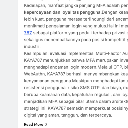
Kedelapan, manfaat jangka panjang MFA adalah pe
kepercayaan dan loyalitas pengguna
.Dengan keam
lebih kuat, pengguna merasa terlindungi dari ancam
menikmati pengalaman login yang mulus.Hal ini me
787
sebagai platform yang peduli terhadap privasi 
sekaligus menempatkannya pada posisi kompetitif y
industri.
Kesimpulan: evaluasi implementasi Multi-Factor Aut
KAYA787 menunjukkan bahwa MFA merupakan invest
menghadapi ancaman login modern.Melalui OTP, bio
WebAuthn, KAYA787 berhasil menyeimbangkan ke
kenyamanan pengguna.Meskipun menghadapi tant
resistensi pengguna, risiko SMS OTP, dan biaya, ma
berupa keamanan data, kepatuhan regulasi, dan loy
menjadikan MFA sebagai pilar utama dalam arsite
strategi ini, KAYA787 semakin memperkuat posisiny
digital yang aman, tangguh, dan terpercaya.
Read More