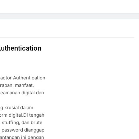
Authentication
Factor Authentication
rapan, manfaat,
keamanan digital dan
g krusial dalam
m digital.Di tengah
stuffing, dan brute
sis password dianggap
antangan ini dengan