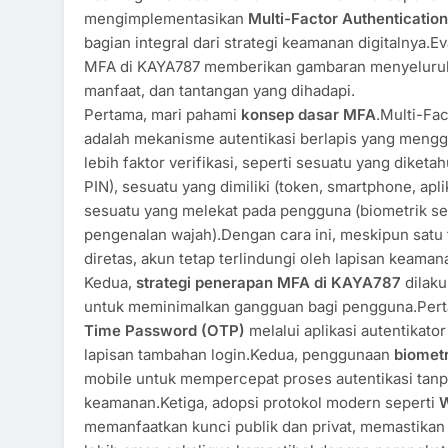
mengimplementasikan
Multi-Factor Authenticatio
bagian integral dari strategi keamanan digitalnya.E
MFA di KAYA787 memberikan gambaran menyeluruh t
manfaat, dan tantangan yang dihadapi.
Pertama, mari pahami
konsep dasar MFA
.Multi-Fac
adalah mekanisme autentikasi berlapis yang meng
lebih faktor verifikasi, seperti sesuatu yang diketa
PIN), sesuatu yang dimiliki (token, smartphone, apli
sesuatu yang melekat pada pengguna (biometrik sepe
pengenalan wajah).Dengan cara ini, meskipun satu 
diretas, akun tetap terlindungi oleh lapisan keama
Kedua,
strategi penerapan MFA di KAYA787
dilaku
untuk meminimalkan gangguan bagi pengguna.Pert
Time Password (OTP)
melalui aplikasi autentikator
lapisan tambahan login.Kedua, penggunaan
biometr
mobile untuk mempercepat proses autentikasi ta
keamanan.Ketiga, adopsi protokol modern seperti
memanfaatkan kunci publik dan privat, memastikan 