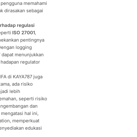
gar pengguna memahami
ak dirasakan sebagai
rhadap regulasi
eperti
ISO 27001
,
ekankan pentingnya
.Dengan logging
87 dapat menunjukkan
i hadapan regulator
MFA di KAYA787 juga
tama, ada risiko
adi lebih
mahan, seperti risiko
 pengembangan dan
mengatasi hal ini,
ation, memperkuat
menyediakan edukasi