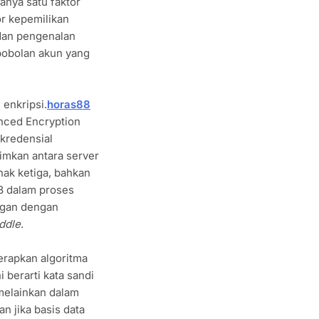
anya satu faktor
or kepemilikan
i dan pengenalan
bobolan akun yang
 enkripsi.
horas88
nced Encryption
 kredensial
rimkan antara server
hak ketiga, bahkan
.3 dalam proses
ngan dengan
ddle
.
rapkan algoritma
 berarti kata sandi
 melainkan dalam
n jika basis data