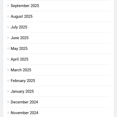
September 2025
August 2025
July 2025
June 2025
May 2025
April 2025
March 2025
February 2025
January 2025
December 2024
November 2024