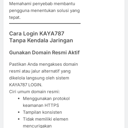
Memahami penyebab membantu
pengguna menentukan solusi yang
tepat.
Cara Login KAYA787
Tanpa Kendala Jaringan
Gunakan Domain Resmi Aktif
Pastikan Anda mengakses domain
resmi atau jalur alternatif yang
dikelola langsung oleh sistem
KAYA787 LOGIN.
Ciri umum domain resmi:
Menggunakan protokol
keamanan HTTPS
Tampilan konsisten
Tidak memiliki elemen
mencurigakan