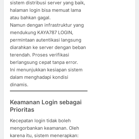
sistem distribusi server yang baik,
halaman login bisa memuat lama
atau bahkan gagal.
Namun dengan infrastruktur yang
mendukung KAYA787 LOGIN,
permintaan autentikasi langsung
diarahkan ke server dengan beban
terendah. Proses verifikasi
berlangsung cepat tanpa error.
Ini menunjukkan kesiapan sistem
dalam menghadapi kondisi
dinamis.
Keamanan Login sebagai
Prioritas
Kecepatan login tidak boleh
mengorbankan keamanan. Oleh
karena itu, sistem menerapkan: