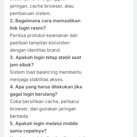
jaringan, cache browser, atau
pembaruan sistem.
2. Bagaimana cara memastikan
link login resmi?
Periksa protokol keamanan dan
pastikan tampilan konsisten
dengan identitas brand.
3. Apakah login tetap stabil saat
jam sibuk?
Sistem load balancing membantu
menjaga stabilitas akses.
4. Apa yang harus dilakukan jika
gagal login berulang?
Coba bersihkan cache, perbarui
browser, dan gunakan jaringan
berbeda.
5. Apakah login melalui mobile
sama cepatnya?