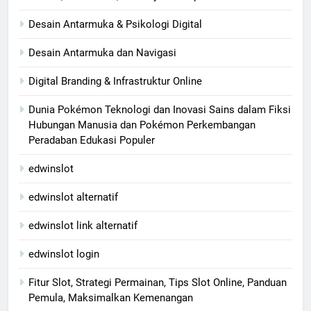
Desain Antarmuka & Psikologi Digital
Desain Antarmuka dan Navigasi
Digital Branding & Infrastruktur Online
Dunia Pokémon Teknologi dan Inovasi Sains dalam Fiksi
Hubungan Manusia dan Pokémon Perkembangan
Peradaban Edukasi Populer
edwinslot
edwinslot alternatif
edwinslot link alternatif
edwinslot login
Fitur Slot, Strategi Permainan, Tips Slot Online, Panduan
Pemula, Maksimalkan Kemenangan