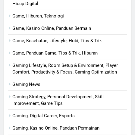
Hidup Digital
Game, Hiburan, Teknologi
Game, Kasino Online, Panduan Bermain
Game, Kesehatan, Lifestyle, Hobi, Tips & Trik
Game, Panduan Game, Tips & Trik, Hiburan
Gaming Lifestyle, Room Setup & Environment, Player
Comfort, Productivity & Focus, Gaming Optimization
Gaming News
Gaming Strategy, Personal Development, Skill
Improvement, Game Tips
Gaming, Digital Career, Esports
Gaming, Kasino Online, Panduan Permainan