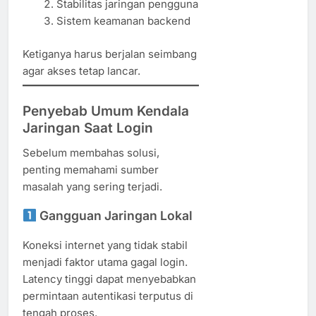
Stabilitas jaringan pengguna
Sistem keamanan backend
Ketiganya harus berjalan seimbang
agar akses tetap lancar.
Penyebab Umum Kendala
Jaringan Saat Login
Sebelum membahas solusi,
penting memahami sumber
masalah yang sering terjadi.
Gangguan Jaringan Lokal
Koneksi internet yang tidak stabil
menjadi faktor utama gagal login.
Latency tinggi dapat menyebabkan
permintaan autentikasi terputus di
tengah proses.