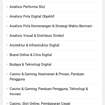
Analisis Performa Slot
Analisis Pola Digital Objektif
Analisis Pola Kemenangan & Strategi Waktu Bermain
Analisis Visual & Distribusi Simbol
Arsitektur & Infrastruktur Digital
Brand Online & Citra Digital
Budaya & Teknologi Digital
Casino & Gaming, Keamanan & Privasi, Panduan
Pengguna
Casino & Gaming, Panduan Pengguna, Teknologi &
Inovasi
Casino, Slot Online, Pembayaran Cepat