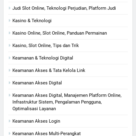
Judi Slot Online, Teknologi Perjudian, Platform Judi
Kasino & Teknologi
Kasino Online, Slot Online, Panduan Permainan
Kasino, Slot Online, Tips dan Trik
Keamanan & Teknologi Digital
Keamanan Akses & Tata Kelola Link
Keamanan Akses Digital
Keamanan Akses Digital, Manajemen Platform Online,
Infrastruktur Sistem, Pengalaman Pengguna,
Optimalisasi Layanan
Keamanan Akses Login
Keamanan Akses Multi-Perangkat