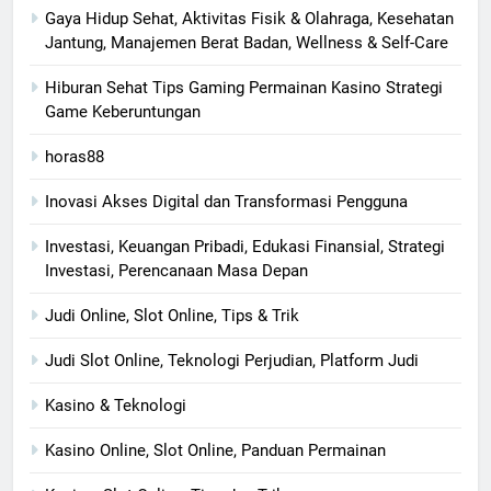
Gaya Hidup Sehat, Aktivitas Fisik & Olahraga, Kesehatan
Jantung, Manajemen Berat Badan, Wellness & Self-Care
Hiburan Sehat Tips Gaming Permainan Kasino Strategi
Game Keberuntungan
horas88
Inovasi Akses Digital dan Transformasi Pengguna
Investasi, Keuangan Pribadi, Edukasi Finansial, Strategi
Investasi, Perencanaan Masa Depan
Judi Online, Slot Online, Tips & Trik
Judi Slot Online, Teknologi Perjudian, Platform Judi
Kasino & Teknologi
Kasino Online, Slot Online, Panduan Permainan