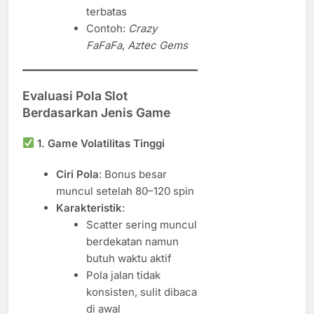
terbatas
Contoh:
Crazy
FaFaFa
,
Aztec Gems
Evaluasi Pola Slot
Berdasarkan Jenis Game
1. Game Volatilitas Tinggi
Ciri Pola
: Bonus besar
muncul setelah 80–120 spin
Karakteristik
:
Scatter sering muncul
berdekatan namun
butuh waktu aktif
Pola jalan tidak
konsisten, sulit dibaca
di awal