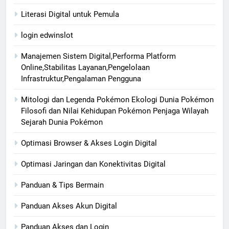
Literasi Digital untuk Pemula
login edwinslot
Manajemen Sistem Digital,Performa Platform
Online,Stabilitas Layanan,Pengelolaan
Infrastruktur,Pengalaman Pengguna
Mitologi dan Legenda Pokémon Ekologi Dunia Pokémon
Filosofi dan Nilai Kehidupan Pokémon Penjaga Wilayah
Sejarah Dunia Pokémon
Optimasi Browser & Akses Login Digital
Optimasi Jaringan dan Konektivitas Digital
Panduan & Tips Bermain
Panduan Akses Akun Digital
Panduan Akses dan Login