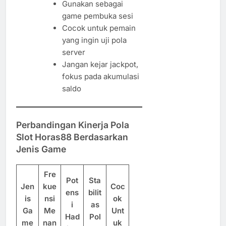
Gunakan sebagai
game pembuka sesi
Cocok untuk pemain
yang ingin uji pola
server
Jangan kejar jackpot,
fokus pada akumulasi
saldo
Perbandingan Kinerja Pola
Slot Horas88 Berdasarkan
Jenis Game
Fre
Pot
Sta
Jen
kue
Coc
ens
bilit
is
nsi
ok
i
as
Ga
Me
Unt
Had
Pol
me
nan
uk