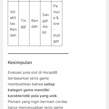
Pe
Vol
mul
San
atili
a &
Tin
Ren
gat
tas
low
ggi
dah
sta
Ren
-
bil
dah
bud
get
Kesimpulan
Evaluasi pola slot di Horas88
berdasarkan jenis game
membuktikan bahwa
setiap
kategori game memiliki
karakteristik pola yang unik
.
Pemain yang ingin bermain cerdas
harus menyesuaikan jenis game