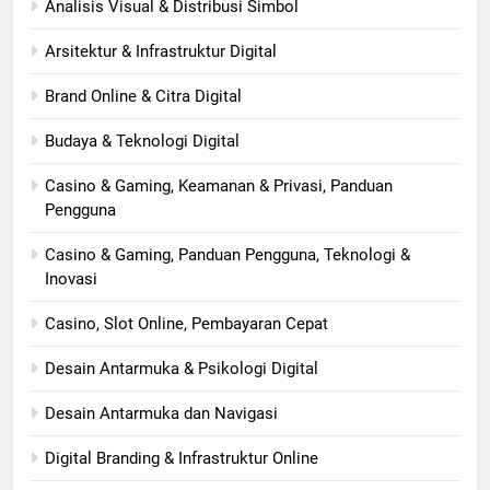
Analisis Visual & Distribusi Simbol
Arsitektur & Infrastruktur Digital
Brand Online & Citra Digital
Budaya & Teknologi Digital
Casino & Gaming, Keamanan & Privasi, Panduan
Pengguna
Casino & Gaming, Panduan Pengguna, Teknologi &
Inovasi
Casino, Slot Online, Pembayaran Cepat
Desain Antarmuka & Psikologi Digital
Desain Antarmuka dan Navigasi
Digital Branding & Infrastruktur Online