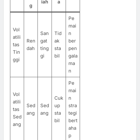
iah
a
g
Pe
mai
Vol
San
Tid
n
atili
Ren
gat
ak
ber
tas
dah
ting
sta
pen
Tin
gi
bil
gala
ggi
ma
n
Pe
mai
Vol
Cuk
n
atili
Sed
Sed
up
stra
tas
ang
ang
sta
tegi
Sed
bil
bert
ang
aha
p