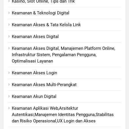
Kasino, Slot Online, Tips dan Trik
Keamanan & Teknologi Digital
Keamanan Akses & Tata Kelola Link
Keamanan Akses Digital
Keamanan Akses Digital, Manajemen Platform Online,
Infrastruktur Sistem, Pengalaman Pengguna,
Optimalisasi Layanan
Keamanan Akses Login
Keamanan Akses Multi-Perangkat
Keamanan Akun Digital
Keamanan Aplikasi Web,Arsitektur
Autentikasi,Manajemen Identitas Pengguna,Stabilitas
dan Risiko Operasional,UX Login dan Akses