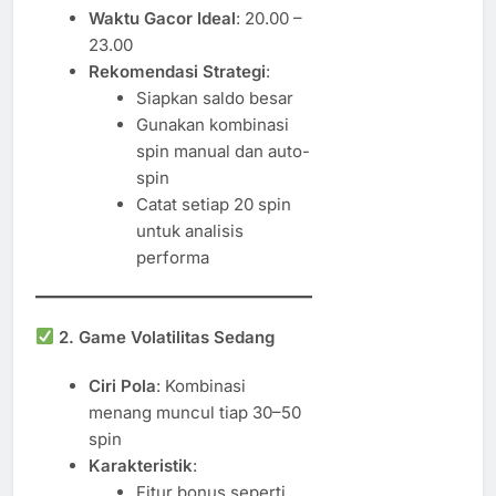
Waktu Gacor Ideal
: 20.00 –
23.00
Rekomendasi Strategi
:
Siapkan saldo besar
Gunakan kombinasi
spin manual dan auto-
spin
Catat setiap 20 spin
untuk analisis
performa
2. Game Volatilitas Sedang
Ciri Pola
: Kombinasi
menang muncul tiap 30–50
spin
Karakteristik
:
Fitur bonus seperti