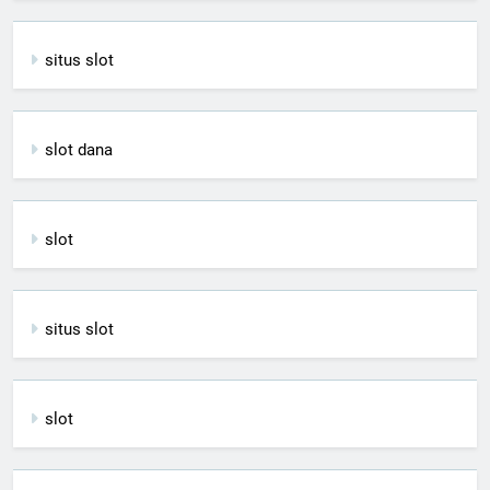
situs slot
slot dana
slot
situs slot
slot