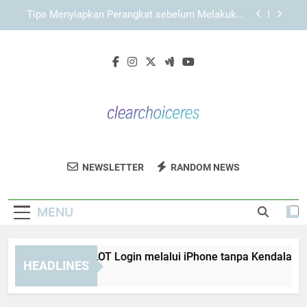
Skip
Langkah Aman Login KAYA787 melalui
to
Smartphone dan Desktop
content
Panduan Memastikan Alamat Halaman KAYA787
Login sebelum Mengakses Akun
Langkah EDWINSLOT Login melalui iPhone tanpa
Kendala
Tips Menyiapkan Perangkat sebelum Melakukan
LEBAH4D Login
Langkah Aman Login KAYA787 melalui
Smartphone dan Desktop
Clear Choice Res
Dapatkan Layanan Real Estate Profesional
Panduan Memastikan Alamat Halaman KAYA787
NEWSLETTER
RANDOM NEWS
Login sebelum Mengakses Akun
Untuk Properti Anda Dari Clear Choice Res.
MENU
ngkah EDWINSLOT Login melalui iPhone tanpa Kendala
HEADLINES
eeks Ago