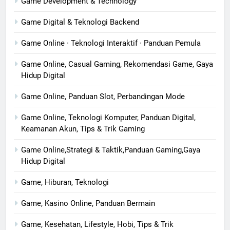
Game Development & Technology
Game Digital & Teknologi Backend
Game Online · Teknologi Interaktif · Panduan Pemula
Game Online, Casual Gaming, Rekomendasi Game, Gaya
Hidup Digital
Game Online, Panduan Slot, Perbandingan Mode
Game Online, Teknologi Komputer, Panduan Digital,
Keamanan Akun, Tips & Trik Gaming
Game Online,Strategi & Taktik,Panduan Gaming,Gaya
Hidup Digital
Game, Hiburan, Teknologi
Game, Kasino Online, Panduan Bermain
Game, Kesehatan, Lifestyle, Hobi, Tips & Trik