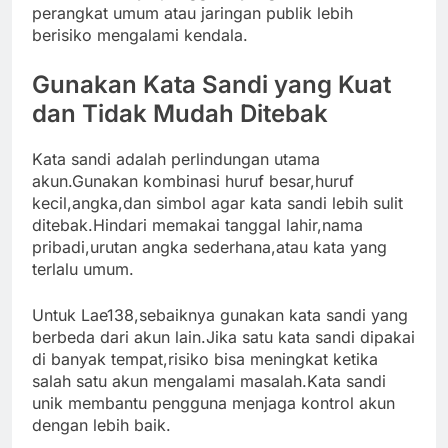
perangkat umum atau jaringan publik lebih
berisiko mengalami kendala.
Gunakan Kata Sandi yang Kuat
dan Tidak Mudah Ditebak
Kata sandi adalah perlindungan utama
akun.Gunakan kombinasi huruf besar,huruf
kecil,angka,dan simbol agar kata sandi lebih sulit
ditebak.Hindari memakai tanggal lahir,nama
pribadi,urutan angka sederhana,atau kata yang
terlalu umum.
Untuk Lae138,sebaiknya gunakan kata sandi yang
berbeda dari akun lain.Jika satu kata sandi dipakai
di banyak tempat,risiko bisa meningkat ketika
salah satu akun mengalami masalah.Kata sandi
unik membantu pengguna menjaga kontrol akun
dengan lebih baik.