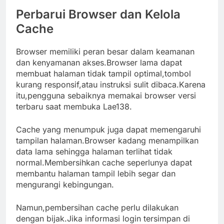
Perbarui Browser dan Kelola
Cache
Browser memiliki peran besar dalam keamanan
dan kenyamanan akses.Browser lama dapat
membuat halaman tidak tampil optimal,tombol
kurang responsif,atau instruksi sulit dibaca.Karena
itu,pengguna sebaiknya memakai browser versi
terbaru saat membuka Lae138.
Cache yang menumpuk juga dapat memengaruhi
tampilan halaman.Browser kadang menampilkan
data lama sehingga halaman terlihat tidak
normal.Membersihkan cache seperlunya dapat
membantu halaman tampil lebih segar dan
mengurangi kebingungan.
Namun,pembersihan cache perlu dilakukan
dengan bijak.Jika informasi login tersimpan di