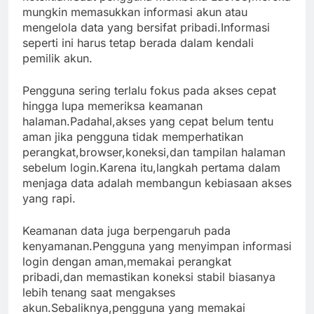
mungkin memasukkan informasi akun atau
mengelola data yang bersifat pribadi.Informasi
seperti ini harus tetap berada dalam kendali
pemilik akun.
Pengguna sering terlalu fokus pada akses cepat
hingga lupa memeriksa keamanan
halaman.Padahal,akses yang cepat belum tentu
aman jika pengguna tidak memperhatikan
perangkat,browser,koneksi,dan tampilan halaman
sebelum login.Karena itu,langkah pertama dalam
menjaga data adalah membangun kebiasaan akses
yang rapi.
Keamanan data juga berpengaruh pada
kenyamanan.Pengguna yang menyimpan informasi
login dengan aman,memakai perangkat
pribadi,dan memastikan koneksi stabil biasanya
lebih tenang saat mengakses
akun.Sebaliknya,pengguna yang memakai