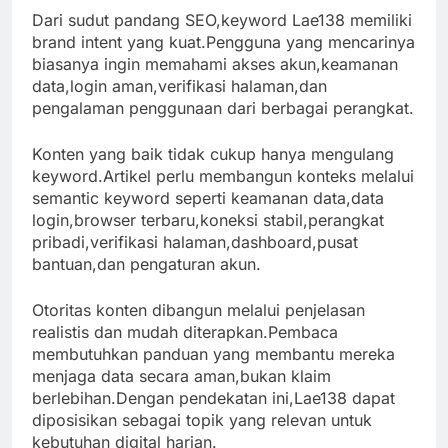
Dari sudut pandang SEO,keyword Lae138 memiliki
brand intent yang kuat.Pengguna yang mencarinya
biasanya ingin memahami akses akun,keamanan
data,login aman,verifikasi halaman,dan
pengalaman penggunaan dari berbagai perangkat.
Konten yang baik tidak cukup hanya mengulang
keyword.Artikel perlu membangun konteks melalui
semantic keyword seperti keamanan data,data
login,browser terbaru,koneksi stabil,perangkat
pribadi,verifikasi halaman,dashboard,pusat
bantuan,dan pengaturan akun.
Otoritas konten dibangun melalui penjelasan
realistis dan mudah diterapkan.Pembaca
membutuhkan panduan yang membantu mereka
menjaga data secara aman,bukan klaim
berlebihan.Dengan pendekatan ini,Lae138 dapat
diposisikan sebagai topik yang relevan untuk
kebutuhan digital harian.