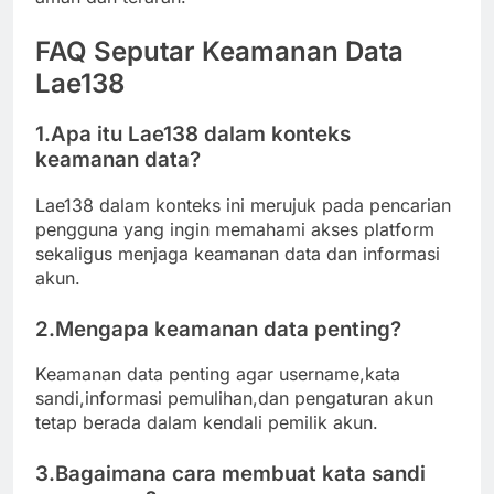
FAQ Seputar Keamanan Data
Lae138
1.Apa itu Lae138 dalam konteks
keamanan data?
Lae138 dalam konteks ini merujuk pada pencarian
pengguna yang ingin memahami akses platform
sekaligus menjaga keamanan data dan informasi
akun.
2.Mengapa keamanan data penting?
Keamanan data penting agar username,kata
sandi,informasi pemulihan,dan pengaturan akun
tetap berada dalam kendali pemilik akun.
3.Bagaimana cara membuat kata sandi