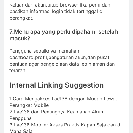
Keluar dari akun,tutup browser jika perlu,dan
pastikan informasi login tidak tertinggal di
perangkat.
7.Menu apa yang perlu dipahami setelah
masuk?
Pengguna sebaiknya memahami
dashboard,profil,pengaturan akun,dan pusat
bantuan agar pengelolaan data lebih aman dan
terarah.
Internal Linking Suggestion
1.Cara Mengakses Lae138 dengan Mudah Lewat
Perangkat Mobile
2.Lae138 dan Pentingnya Keamanan Akun
Pengguna
3.Lae138 Mobile: Akses Praktis Kapan Saja dan di
Mana Saja