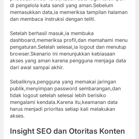
di pengelola kata sandi yang aman.Sebelum
memasukkan data,ia memeriksa tampilan halaman
dan membaca instruksi dengan teliti.
Setelah berhasil masuk,ia membuka
dashboard,memeriksa profil,dan memahami menu
pengaturan.Setelah selesai,ia logout dan menutup
browser.Skenario ini menunjukkan kebiasaan
akses yang aman karena pengguna menjaga data
dari awal sampai akhir.
Sebaliknya,pengguna yang memakai jaringan
publik,menyimpan password sembarangan,dan
tidak logout setelah selesai lebih berisiko
mengalami kendala.Karena itu,keamanan data
harus menjadi prioritas setiap kali melakukan
akses.
Insight SEO dan Otoritas Konten