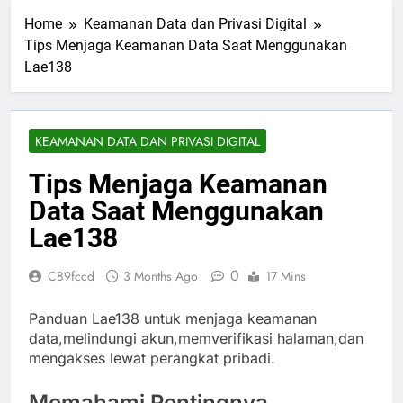
Home
Keamanan Data dan Privasi Digital
Tips Menjaga Keamanan Data Saat Menggunakan
Lae138
KEAMANAN DATA DAN PRIVASI DIGITAL
Tips Menjaga Keamanan
Data Saat Menggunakan
Lae138
0
C89fccd
3 Months Ago
17 Mins
Panduan Lae138 untuk menjaga keamanan
data,melindungi akun,memverifikasi halaman,dan
mengakses lewat perangkat pribadi.
Memahami Pentingnya