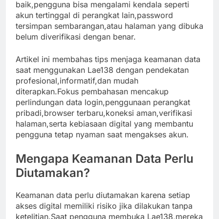
baik,pengguna bisa mengalami kendala seperti
akun tertinggal di perangkat lain,password
tersimpan sembarangan,atau halaman yang dibuka
belum diverifikasi dengan benar.
Artikel ini membahas tips menjaga keamanan data
saat menggunakan Lae138 dengan pendekatan
profesional,informatif,dan mudah
diterapkan.Fokus pembahasan mencakup
perlindungan data login,penggunaan perangkat
pribadi,browser terbaru,koneksi aman,verifikasi
halaman,serta kebiasaan digital yang membantu
pengguna tetap nyaman saat mengakses akun.
Mengapa Keamanan Data Perlu
Diutamakan?
Keamanan data perlu diutamakan karena setiap
akses digital memiliki risiko jika dilakukan tanpa
ketelitian.Saat pengguna membuka Lae138,mereka