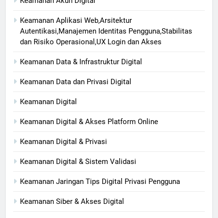
Keamanan Akun Digital
Keamanan Aplikasi Web,Arsitektur
Autentikasi,Manajemen Identitas Pengguna,Stabilitas
dan Risiko Operasional,UX Login dan Akses
Keamanan Data & Infrastruktur Digital
Keamanan Data dan Privasi Digital
Keamanan Digital
Keamanan Digital & Akses Platform Online
Keamanan Digital & Privasi
Keamanan Digital & Sistem Validasi
Keamanan Jaringan Tips Digital Privasi Pengguna
Keamanan Siber & Akses Digital