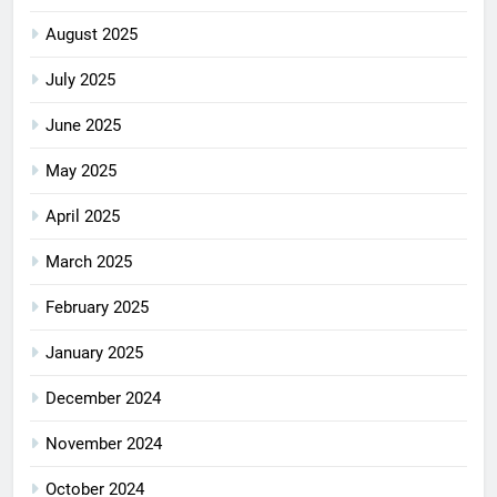
August 2025
July 2025
June 2025
May 2025
April 2025
March 2025
February 2025
January 2025
December 2024
November 2024
October 2024