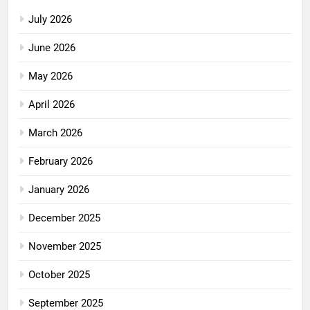
July 2026
June 2026
May 2026
April 2026
March 2026
February 2026
January 2026
December 2025
November 2025
October 2025
September 2025