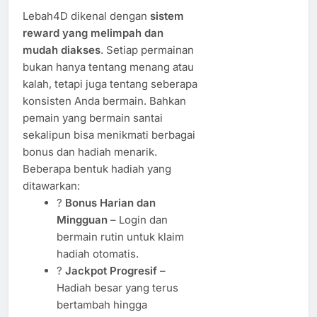
Lebah4D dikenal dengan
sistem
reward yang melimpah dan
mudah diakses
. Setiap permainan
bukan hanya tentang menang atau
kalah, tetapi juga tentang seberapa
konsisten Anda bermain. Bahkan
pemain yang bermain santai
sekalipun bisa menikmati berbagai
bonus dan hadiah menarik.
Beberapa bentuk hadiah yang
ditawarkan:
?
Bonus Harian dan
Mingguan
– Login dan
bermain rutin untuk klaim
hadiah otomatis.
?
Jackpot Progresif
–
Hadiah besar yang terus
bertambah hingga