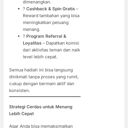
dimenangkan.
?
Cashback & Spin Gratis
–
Reward tambahan yang bisa
meningkatkan peluang
menang.
?
Program Referral &
Loyalitas
– Dapatkan komisi
dari aktivitas teman dan naik
level lebih cepat.
Semua hadiah ini bisa langsung
dinikmati tanpa proses yang rumit,
cukup dengan bermain aktif dan
konsisten.
Strategi Cerdas untuk Menang
Lebih Cepat
Agar Anda bisa memaksimalkan