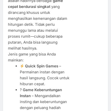
adalah hadirnya berbagai
game
cepat berdurasi singkat
yang
dirancang khusus untuk
menghasilkan kemenangan dalam
hitungan detik. Tidak perlu
menunggu lama atau melalui
proses rumit—cukup beberapa
putaran, Anda bisa langsung
melihat hasilnya.
Jenis game yang bisa Anda
mainkan:
Quick Spin Games
–
Permainan instan dengan
hasil langsung. Cocok untuk
hiburan cepat.
?
Game Keberuntungan
Instan
– Mengandalkan
insting dan keberuntungan
dengan peluang hadiah