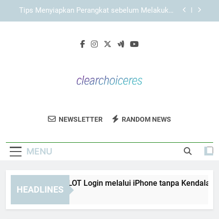
Skip
Langkah Aman Login KAYA787 melalui
to
Smartphone dan Desktop
content
Panduan Memastikan Alamat Halaman KAYA787
Login sebelum Mengakses Akun
Langkah EDWINSLOT Login melalui iPhone tanpa
Kendala
Tips Menyiapkan Perangkat sebelum Melakukan
LEBAH4D Login
Langkah Aman Login KAYA787 melalui
Smartphone dan Desktop
Clear Choice Res
Dapatkan Layanan Real Estate Profesional
Panduan Memastikan Alamat Halaman KAYA787
NEWSLETTER
RANDOM NEWS
Login sebelum Mengakses Akun
Untuk Properti Anda Dari Clear Choice Res.
MENU
angkah EDWINSLOT Login melalui iPhone tanpa Kendala
HEADLINES
Weeks Ago