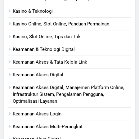
Kasino & Teknologi
Kasino Online, Slot Online, Panduan Permainan
Kasino, Slot Online, Tips dan Trik
Keamanan & Teknologi Digital
Keamanan Akses & Tata Kelola Link
Keamanan Akses Digital
Keamanan Akses Digital, Manajemen Platform Online,
Infrastruktur Sistem, Pengalaman Pengguna,
Optimalisasi Layanan
Keamanan Akses Login
Keamanan Akses Multi-Perangkat