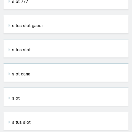
slot 777
situs slot gacor
situs slot
slot dana
slot
situs slot