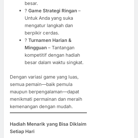
besar.
?
Game Strategi Ringan
–
Untuk Anda yang suka
mengatur langkah dan
berpikir cerdas.
?
Turnamen Harian &
Mingguan
– Tantangan
kompetitif dengan hadiah
besar dalam waktu singkat.
Dengan variasi game yang luas,
semua pemain—baik pemula
maupun berpengalaman—dapat
menikmati permainan dan meraih
kemenangan dengan mudah.
Hadiah Menarik yang Bisa Diklaim
Setiap Hari