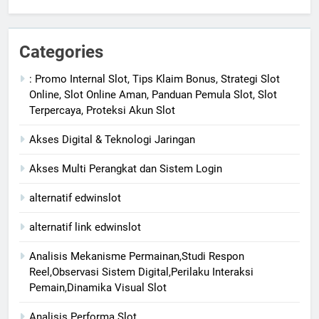
Categories
: Promo Internal Slot, Tips Klaim Bonus, Strategi Slot
Online, Slot Online Aman, Panduan Pemula Slot, Slot
Terpercaya, Proteksi Akun Slot
Akses Digital & Teknologi Jaringan
Akses Multi Perangkat dan Sistem Login
alternatif edwinslot
alternatif link edwinslot
Analisis Mekanisme Permainan,Studi Respon
Reel,Observasi Sistem Digital,Perilaku Interaksi
Pemain,Dinamika Visual Slot
Analisis Performa Slot