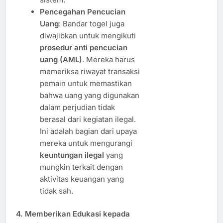
Pencegahan Pencucian
Uang
: Bandar togel juga
diwajibkan untuk mengikuti
prosedur anti pencucian
uang (AML)
. Mereka harus
memeriksa riwayat transaksi
pemain untuk memastikan
bahwa uang yang digunakan
dalam perjudian tidak
berasal dari kegiatan ilegal.
Ini adalah bagian dari upaya
mereka untuk mengurangi
keuntungan ilegal
yang
mungkin terkait dengan
aktivitas keuangan yang
tidak sah.
4.
Memberikan Edukasi kepada