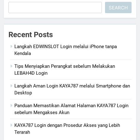
SEARCH
Recent Posts
Langkah EDWINSLOT Login melalui iPhone tanpa
Kendala
Tips Menyiapkan Perangkat sebelum Melakukan
LEBAH4D Login
Langkah Aman Login KAYA787 melalui Smartphone dan
Desktop
Panduan Memastikan Alamat Halaman KAYA787 Login
sebelum Mengakses Akun
KAYA787 Login dengan Prosedur Akses yang Lebih
Terarah