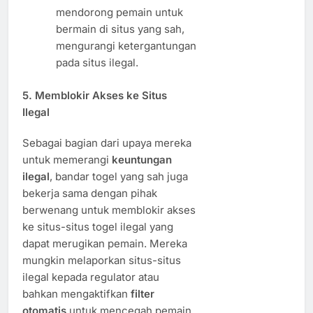
mendorong pemain untuk
bermain di situs yang sah,
mengurangi ketergantungan
pada situs ilegal.
5.
Memblokir Akses ke Situs
Ilegal
Sebagai bagian dari upaya mereka
untuk memerangi
keuntungan
ilegal
, bandar togel yang sah juga
bekerja sama dengan pihak
berwenang untuk memblokir akses
ke situs-situs togel ilegal yang
dapat merugikan pemain. Mereka
mungkin melaporkan situs-situs
ilegal kepada regulator atau
bahkan mengaktifkan
filter
otomatis
untuk mencegah pemain