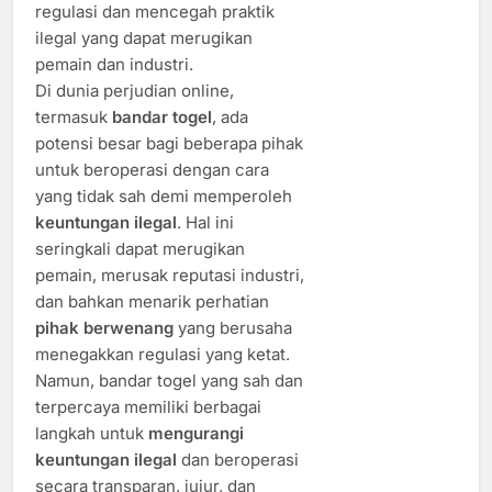
regulasi dan mencegah praktik
ilegal yang dapat merugikan
pemain dan industri.
Di dunia perjudian online,
termasuk
bandar togel
, ada
potensi besar bagi beberapa pihak
untuk beroperasi dengan cara
yang tidak sah demi memperoleh
keuntungan ilegal
. Hal ini
seringkali dapat merugikan
pemain, merusak reputasi industri,
dan bahkan menarik perhatian
pihak berwenang
yang berusaha
menegakkan regulasi yang ketat.
Namun, bandar togel yang sah dan
terpercaya memiliki berbagai
langkah untuk
mengurangi
keuntungan ilegal
dan beroperasi
secara transparan, jujur, dan