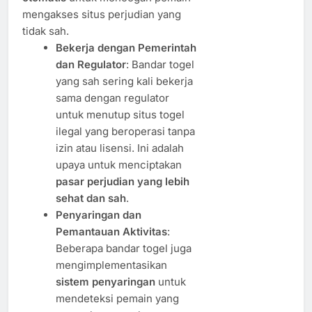
mengakses situs perjudian yang
tidak sah.
Bekerja dengan Pemerintah
dan Regulator
: Bandar togel
yang sah sering kali bekerja
sama dengan regulator
untuk menutup situs togel
ilegal yang beroperasi tanpa
izin atau lisensi. Ini adalah
upaya untuk menciptakan
pasar perjudian yang lebih
sehat dan sah
.
Penyaringan dan
Pemantauan Aktivitas
:
Beberapa bandar togel juga
mengimplementasikan
sistem penyaringan
untuk
mendeteksi pemain yang