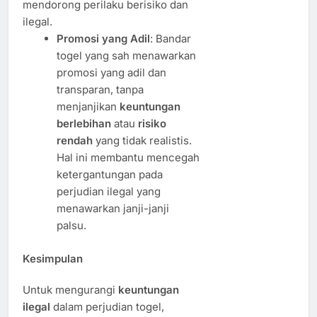
mendorong perilaku berisiko dan
ilegal.
Promosi yang Adil
: Bandar
togel yang sah menawarkan
promosi yang adil dan
transparan, tanpa
menjanjikan
keuntungan
berlebihan
atau
risiko
rendah
yang tidak realistis.
Hal ini membantu mencegah
ketergantungan pada
perjudian ilegal yang
menawarkan janji-janji
palsu.
Kesimpulan
Untuk mengurangi
keuntungan
ilegal
dalam perjudian togel,