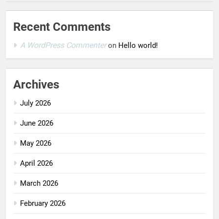
Recent Comments
A WordPress Commenter
on
Hello world!
Archives
July 2026
June 2026
May 2026
April 2026
March 2026
February 2026