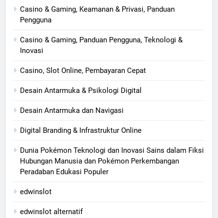
Casino & Gaming, Keamanan & Privasi, Panduan
Pengguna
Casino & Gaming, Panduan Pengguna, Teknologi &
Inovasi
Casino, Slot Online, Pembayaran Cepat
Desain Antarmuka & Psikologi Digital
Desain Antarmuka dan Navigasi
Digital Branding & Infrastruktur Online
Dunia Pokémon Teknologi dan Inovasi Sains dalam Fiksi
Hubungan Manusia dan Pokémon Perkembangan
Peradaban Edukasi Populer
edwinslot
edwinslot alternatif