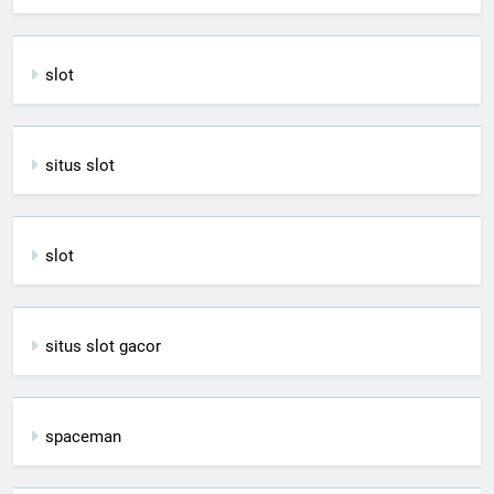
slot
situs slot
slot
situs slot gacor
spaceman