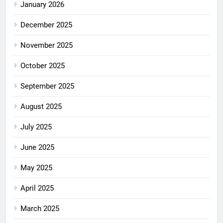
January 2026
December 2025
November 2025
October 2025
September 2025
August 2025
July 2025
June 2025
May 2025
April 2025
March 2025