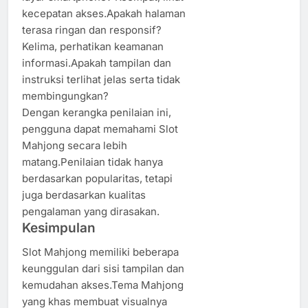
kecepatan akses.Apakah halaman
terasa ringan dan responsif?
Kelima, perhatikan keamanan
informasi.Apakah tampilan dan
instruksi terlihat jelas serta tidak
membingungkan?
Dengan kerangka penilaian ini,
pengguna dapat memahami Slot
Mahjong secara lebih
matang.Penilaian tidak hanya
berdasarkan popularitas, tetapi
juga berdasarkan kualitas
pengalaman yang dirasakan.
Kesimpulan
Slot Mahjong memiliki beberapa
keunggulan dari sisi tampilan dan
kemudahan akses.Tema Mahjong
yang khas membuat visualnya