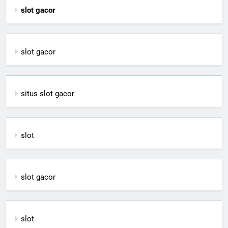
slot gacor
slot gacor
situs slot gacor
slot
slot gacor
slot