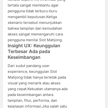
tertata sangat membantu agar
pengguna tidak terburu-buru
mengambil keputusan.Ketiga
skenario tersebut menunjukkan
bahwa tampilan dan kemudahan
akses sangat memengaruhi cara
pengguna menilai Slot Mahjong.
Insight UX: Keunggulan
Terbesar Ada pada
Keseimbangan
Dari sudut pandang user
experience, keunggulan Slot
Mahjong tidak hanya terletak pada
visual yang menarik atau akses
yang cepat.Kekuatan utamanya ada
pada keseimbangan antara
tampilan, fitur, performa, dan
kejelasan informasi.Jika salah satu