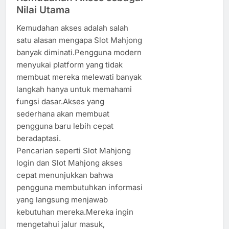
Nilai Utama
Kemudahan akses adalah salah
satu alasan mengapa Slot Mahjong
banyak diminati.Pengguna modern
menyukai platform yang tidak
membuat mereka melewati banyak
langkah hanya untuk memahami
fungsi dasar.Akses yang
sederhana akan membuat
pengguna baru lebih cepat
beradaptasi.
Pencarian seperti Slot Mahjong
login dan Slot Mahjong akses
cepat menunjukkan bahwa
pengguna membutuhkan informasi
yang langsung menjawab
kebutuhan mereka.Mereka ingin
mengetahui jalur masuk,