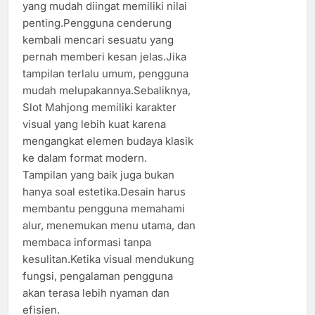
yang mudah diingat memiliki nilai
penting.Pengguna cenderung
kembali mencari sesuatu yang
pernah memberi kesan jelas.Jika
tampilan terlalu umum, pengguna
mudah melupakannya.Sebaliknya,
Slot Mahjong memiliki karakter
visual yang lebih kuat karena
mengangkat elemen budaya klasik
ke dalam format modern.
Tampilan yang baik juga bukan
hanya soal estetika.Desain harus
membantu pengguna memahami
alur, menemukan menu utama, dan
membaca informasi tanpa
kesulitan.Ketika visual mendukung
fungsi, pengalaman pengguna
akan terasa lebih nyaman dan
efisien.