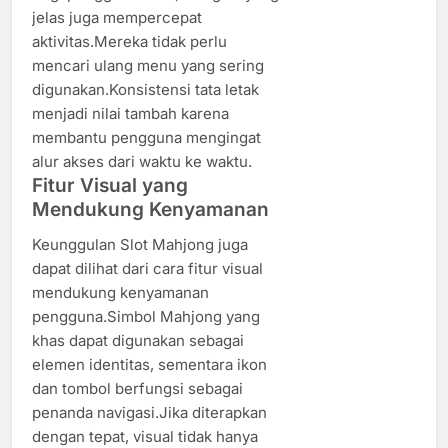
jelas juga mempercepat
aktivitas.Mereka tidak perlu
mencari ulang menu yang sering
digunakan.Konsistensi tata letak
menjadi nilai tambah karena
membantu pengguna mengingat
alur akses dari waktu ke waktu.
Fitur Visual yang
Mendukung Kenyamanan
Keunggulan Slot Mahjong juga
dapat dilihat dari cara fitur visual
mendukung kenyamanan
pengguna.Simbol Mahjong yang
khas dapat digunakan sebagai
elemen identitas, sementara ikon
dan tombol berfungsi sebagai
penanda navigasi.Jika diterapkan
dengan tepat, visual tidak hanya