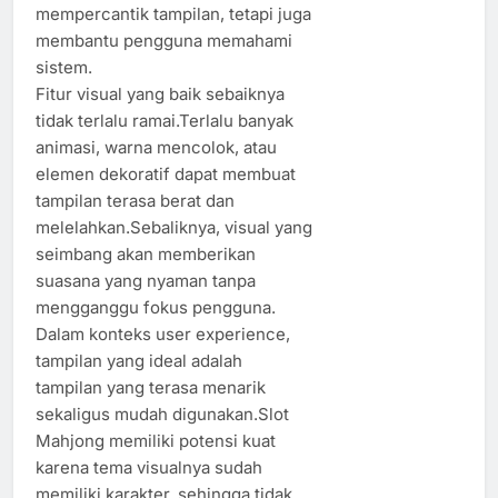
mempercantik tampilan, tetapi juga
membantu pengguna memahami
sistem.
Fitur visual yang baik sebaiknya
tidak terlalu ramai.Terlalu banyak
animasi, warna mencolok, atau
elemen dekoratif dapat membuat
tampilan terasa berat dan
melelahkan.Sebaliknya, visual yang
seimbang akan memberikan
suasana yang nyaman tanpa
mengganggu fokus pengguna.
Dalam konteks user experience,
tampilan yang ideal adalah
tampilan yang terasa menarik
sekaligus mudah digunakan.Slot
Mahjong memiliki potensi kuat
karena tema visualnya sudah
memiliki karakter, sehingga tidak