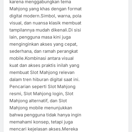
karena menggabungkan tema
Mahjong yang khas dengan format
digital modern.Simbol, warna, pola
visual, dan nuansa klasik membuat
tampilannya mudah dikenali.Di sisi
lain, pengguna masa kini juga
menginginkan akses yang cepat,
sederhana, dan ramah perangkat
mobile.Kombinasi antara visual
kuat dan akses praktis inilah yang
membuat Slot Mahjong relevan
dalam tren hiburan digital saat ini.
Pencarian seperti Slot Mahjong
resmi, Slot Mahjong login, Slot
Mahjong alternatif, dan Slot
Mahjong mobile menunjukkan
bahwa pengguna tidak hanya ingin
memahami konsep, tetapi juga
mencari kejelasan akses.Mereka