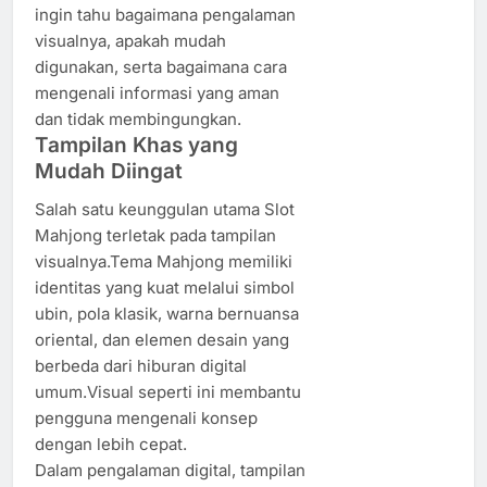
ingin tahu bagaimana pengalaman
visualnya, apakah mudah
digunakan, serta bagaimana cara
mengenali informasi yang aman
dan tidak membingungkan.
Tampilan Khas yang
Mudah Diingat
Salah satu keunggulan utama Slot
Mahjong terletak pada tampilan
visualnya.Tema Mahjong memiliki
identitas yang kuat melalui simbol
ubin, pola klasik, warna bernuansa
oriental, dan elemen desain yang
berbeda dari hiburan digital
umum.Visual seperti ini membantu
pengguna mengenali konsep
dengan lebih cepat.
Dalam pengalaman digital, tampilan