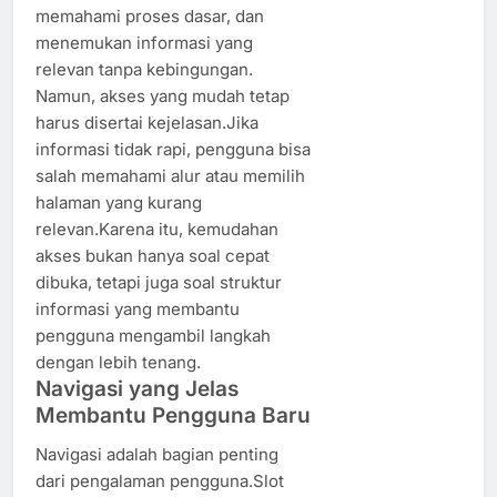
memahami proses dasar, dan
menemukan informasi yang
relevan tanpa kebingungan.
Namun, akses yang mudah tetap
harus disertai kejelasan.Jika
informasi tidak rapi, pengguna bisa
salah memahami alur atau memilih
halaman yang kurang
relevan.Karena itu, kemudahan
akses bukan hanya soal cepat
dibuka, tetapi juga soal struktur
informasi yang membantu
pengguna mengambil langkah
dengan lebih tenang.
Navigasi yang Jelas
Membantu Pengguna Baru
Navigasi adalah bagian penting
dari pengalaman pengguna.Slot