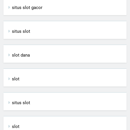
situs slot gacor
situs slot
slot dana
slot
situs slot
slot