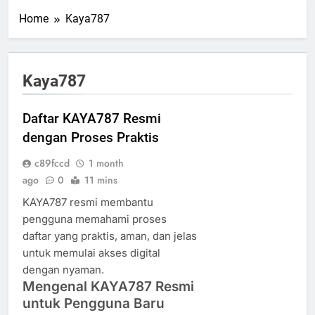
Home
Kaya787
Kaya787
Daftar KAYA787 Resmi
dengan Proses Praktis
c89fccd
1 month
ago
0
11 mins
KAYA787 resmi membantu
pengguna memahami proses
daftar yang praktis, aman, dan jelas
untuk memulai akses digital
dengan nyaman.
Mengenal KAYA787 Resmi
untuk Pengguna Baru