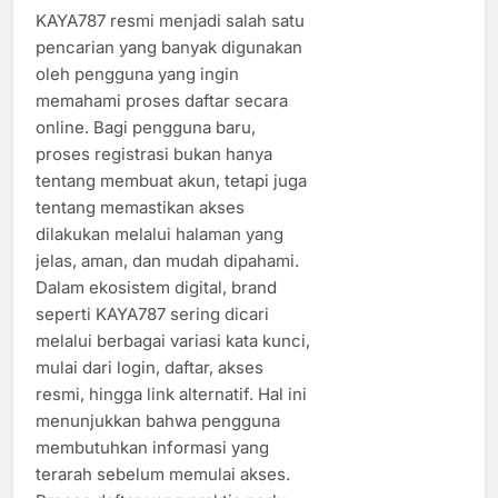
KAYA787 resmi menjadi salah satu
pencarian yang banyak digunakan
oleh pengguna yang ingin
memahami proses daftar secara
online. Bagi pengguna baru,
proses registrasi bukan hanya
tentang membuat akun, tetapi juga
tentang memastikan akses
dilakukan melalui halaman yang
jelas, aman, dan mudah dipahami.
Dalam ekosistem digital, brand
seperti KAYA787 sering dicari
melalui berbagai variasi kata kunci,
mulai dari login, daftar, akses
resmi, hingga link alternatif. Hal ini
menunjukkan bahwa pengguna
membutuhkan informasi yang
terarah sebelum memulai akses.