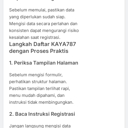
Sebelum memulai, pastikan data
yang diperlukan sudah siap.
Mengisi data secara perlahan dan
konsisten dapat mengurangi risiko
kesalahan saat registrasi.
Langkah Daftar KAYA787
dengan Proses Praktis
1. Periksa Tampilan Halaman
Sebelum mengisi formulir,
perhatikan struktur halaman.
Pastikan tampilan terlihat rapi,
menu mudah dipahami, dan
instruksi tidak membingungkan.
2. Baca Instruksi Registrasi
Jangan langsung mengisi data