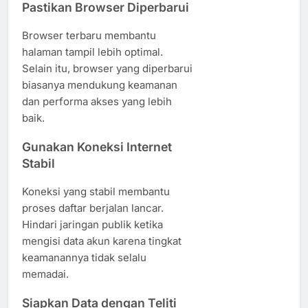
Pastikan Browser Diperbarui
Browser terbaru membantu
halaman tampil lebih optimal.
Selain itu, browser yang diperbarui
biasanya mendukung keamanan
dan performa akses yang lebih
baik.
Gunakan Koneksi Internet
Stabil
Koneksi yang stabil membantu
proses daftar berjalan lancar.
Hindari jaringan publik ketika
mengisi data akun karena tingkat
keamanannya tidak selalu
memadai.
Siapkan Data dengan Teliti