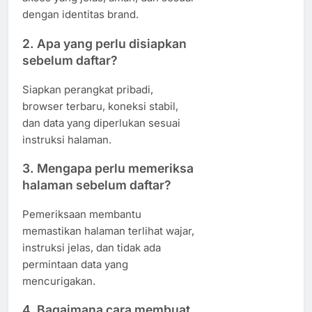
dengan identitas brand.
2. Apa yang perlu disiapkan
sebelum daftar?
Siapkan perangkat pribadi,
browser terbaru, koneksi stabil,
dan data yang diperlukan sesuai
instruksi halaman.
3. Mengapa perlu memeriksa
halaman sebelum daftar?
Pemeriksaan membantu
memastikan halaman terlihat wajar,
instruksi jelas, dan tidak ada
permintaan data yang
mencurigakan.
4. Bagaimana cara membuat