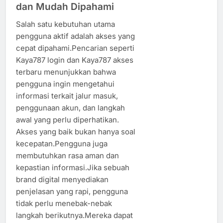
dan Mudah Dipahami
Salah satu kebutuhan utama
pengguna aktif adalah akses yang
cepat dipahami.Pencarian seperti
Kaya787 login dan Kaya787 akses
terbaru menunjukkan bahwa
pengguna ingin mengetahui
informasi terkait jalur masuk,
penggunaan akun, dan langkah
awal yang perlu diperhatikan.
Akses yang baik bukan hanya soal
kecepatan.Pengguna juga
membutuhkan rasa aman dan
kepastian informasi.Jika sebuah
brand digital menyediakan
penjelasan yang rapi, pengguna
tidak perlu menebak-nebak
langkah berikutnya.Mereka dapat