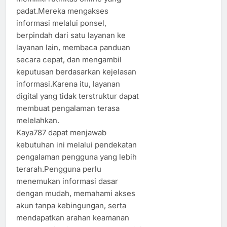
padat.Mereka mengakses
informasi melalui ponsel,
berpindah dari satu layanan ke
layanan lain, membaca panduan
secara cepat, dan mengambil
keputusan berdasarkan kejelasan
informasi.Karena itu, layanan
digital yang tidak terstruktur dapat
membuat pengalaman terasa
melelahkan.
Kaya787 dapat menjawab
kebutuhan ini melalui pendekatan
pengalaman pengguna yang lebih
terarah.Pengguna perlu
menemukan informasi dasar
dengan mudah, memahami akses
akun tanpa kebingungan, serta
mendapatkan arahan keamanan