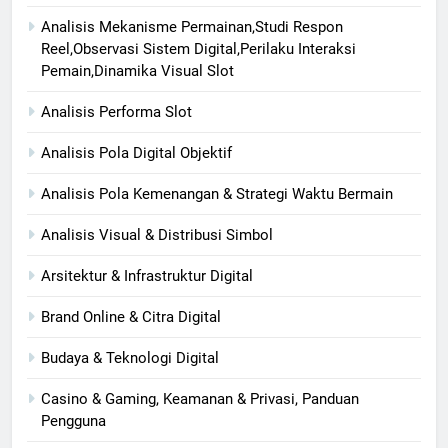
Analisis Mekanisme Permainan,Studi Respon
Reel,Observasi Sistem Digital,Perilaku Interaksi
Pemain,Dinamika Visual Slot
Analisis Performa Slot
Analisis Pola Digital Objektif
Analisis Pola Kemenangan & Strategi Waktu Bermain
Analisis Visual & Distribusi Simbol
Arsitektur & Infrastruktur Digital
Brand Online & Citra Digital
Budaya & Teknologi Digital
Casino & Gaming, Keamanan & Privasi, Panduan
Pengguna