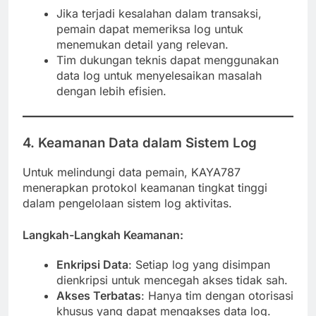
Jika terjadi kesalahan dalam transaksi,
pemain dapat memeriksa log untuk
menemukan detail yang relevan.
Tim dukungan teknis dapat menggunakan
data log untuk menyelesaikan masalah
dengan lebih efisien.
4. Keamanan Data dalam Sistem Log
Untuk melindungi data pemain, KAYA787
menerapkan protokol keamanan tingkat tinggi
dalam pengelolaan sistem log aktivitas.
Langkah-Langkah Keamanan
:
Enkripsi Data
: Setiap log yang disimpan
dienkripsi untuk mencegah akses tidak sah.
Akses Terbatas
: Hanya tim dengan otorisasi
khusus yang dapat mengakses data log.