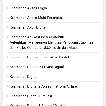
Keamanan Akses Login
Keamanan Akses Multi-Perangkat
Keamanan Akun Digital
Keamanan Aplikasi Web,Arsitektur
Autentikasi,Manajemen Identitas Pengguna,Stabilitas
dan Risiko Operasional,UX Login dan Akses
Keamanan Data & Infrastruktur Digital
Keamanan Data dan Privasi Digital
Keamanan Digital
Keamanan Digital & Akses Platform Online
Keamanan Digital & Privasi
Keamanan Digital & Sistem Validasi