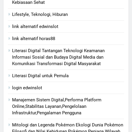
Kebiasaan Sehat
Lifestyle, Teknologi, Hiburan
link alternatif edwinslot
link alternatif horas88
Literasi Digital Tantangan Teknologi Keamanan
Informasi Sosial dan Budaya Digital Media dan
Komunikasi Transformasi Digital Masyarakat
Literasi Digital untuk Pemula
login edwinslot
Manajemen Sistem Digital,Performa Platform
Online,Stabilitas Layanan,Pengelolaan
Infrastruktur,Pengalaman Pengguna
Mitologi dan Legenda Pokémon Ekologi Dunia Pokémon
Filosofi dan Nilai Kehidupan Pokémon Penjaga Wilayah