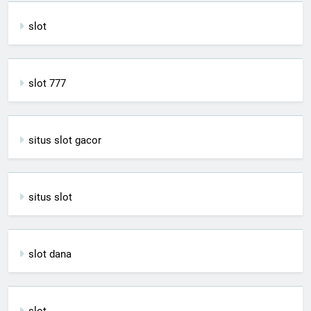
slot
slot 777
situs slot gacor
situs slot
slot dana
slot