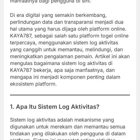
manfaatnya bagi pengguna di sini.
Di era digital yang semakin berkembang,
perlindungan data dan transparansi menjadi dua
hal utama yang harus dijaga oleh platform online.
KAYA787, sebagai salah satu platform togel online
terpercaya, menggunakan sistem log aktivitas
yang canggih untuk memantau, melindungi, dan
meningkatkan pengalaman pemain. Artikel ini akan
mengulas bagaimana sistem log aktivitas di
KAYA787 bekerja, apa saja manfaatnya, dan
mengapa ini menjadi komponen penting dalam
ekosistem platform.
1. Apa Itu Sistem Log Aktivitas?
Sistem log aktivitas adalah mekanisme yang
digunakan untuk merekam dan memantau semua
tindakan yang dilakukan oleh pengguna di dalam