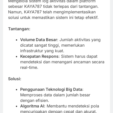
Mengelola sistem log aktivitas dalam platform
sebesar KAYA787 tidak terlepas dari tantangan.
Namun, KAYA787 telah mengimplementasikan
solusi untuk memastikan sistem ini tetap efektif.
Tantangan
:
Volume Data Besar
: Jumlah aktivitas yang
dicatat sangat tinggi, memerlukan
infrastruktur yang kuat.
Kecepatan Respons
: Sistem harus dapat
mendeteksi dan menangani ancaman secara
real-time.
Solusi
:
Penggunaan Teknologi Big Data
:
Memproses data dalam jumlah besar
dengan efisien.
Algoritma AI
: Membantu mendeteksi pola
mencurigakan dengan cepat dan akurat.