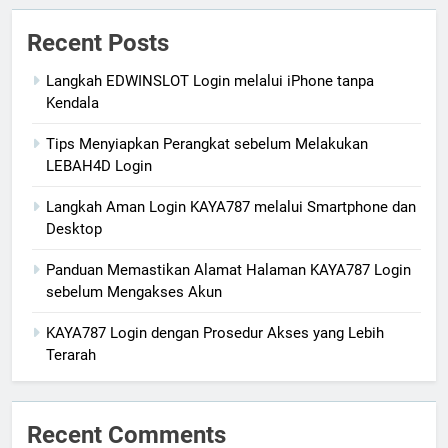
Recent Posts
Langkah EDWINSLOT Login melalui iPhone tanpa
Kendala
Tips Menyiapkan Perangkat sebelum Melakukan
LEBAH4D Login
Langkah Aman Login KAYA787 melalui Smartphone dan
Desktop
Panduan Memastikan Alamat Halaman KAYA787 Login
sebelum Mengakses Akun
KAYA787 Login dengan Prosedur Akses yang Lebih
Terarah
Recent Comments