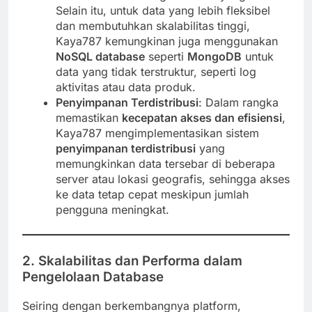
Selain itu, untuk data yang lebih fleksibel
dan membutuhkan skalabilitas tinggi,
Kaya787 kemungkinan juga menggunakan
NoSQL database
seperti
MongoDB
untuk
data yang tidak terstruktur, seperti log
aktivitas atau data produk.
Penyimpanan Terdistribusi
: Dalam rangka
memastikan
kecepatan akses dan efisiensi
,
Kaya787 mengimplementasikan sistem
penyimpanan terdistribusi
yang
memungkinkan data tersebar di beberapa
server atau lokasi geografis, sehingga akses
ke data tetap cepat meskipun jumlah
pengguna meningkat.
2.
Skalabilitas dan Performa dalam
Pengelolaan Database
Seiring dengan berkembangnya platform,