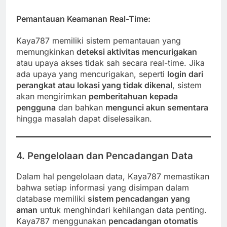
Pemantauan Keamanan Real-Time
:
Kaya787 memiliki sistem pemantauan yang
memungkinkan
deteksi aktivitas mencurigakan
atau upaya akses tidak sah secara real-time. Jika
ada upaya yang mencurigakan, seperti
login dari
perangkat atau lokasi yang tidak dikenal
, sistem
akan mengirimkan
pemberitahuan kepada
pengguna
dan bahkan
mengunci akun sementara
hingga masalah dapat diselesaikan.
4.
Pengelolaan dan Pencadangan Data
Dalam hal pengelolaan data, Kaya787 memastikan
bahwa setiap informasi yang disimpan dalam
database memiliki
sistem pencadangan yang
aman
untuk menghindari kehilangan data penting.
Kaya787 menggunakan
pencadangan otomatis