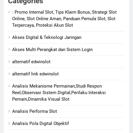
Categories
: Promo Internal Slot, Tips Klaim Bonus, Strategi Slot
Online, Slot Online Aman, Panduan Pemula Slot, Slot
Terpercaya, Proteksi Akun Slot
Akses Digital & Teknologi Jaringan
Akses Multi Perangkat dan Sistem Login
alternatif edwinslot
alternatif link edwinslot
Analisis Mekanisme Permainan,Studi Respon
Reel,Observasi Sistem Digital,Perilaku Interaksi
Pemain,Dinamika Visual Slot
Analisis Performa Slot
Analisis Pola Digital Objektif