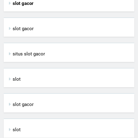
slot gacor
slot gacor
situs slot gacor
slot
slot gacor
slot