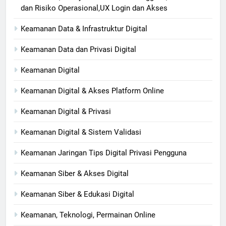
dan Risiko Operasional,UX Login dan Akses
Keamanan Data & Infrastruktur Digital
Keamanan Data dan Privasi Digital
Keamanan Digital
Keamanan Digital & Akses Platform Online
Keamanan Digital & Privasi
Keamanan Digital & Sistem Validasi
Keamanan Jaringan Tips Digital Privasi Pengguna
Keamanan Siber & Akses Digital
Keamanan Siber & Edukasi Digital
Keamanan, Teknologi, Permainan Online