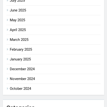
July 2025
June 2025
May 2025
April 2025
March 2025
February 2025
January 2025
December 2024
November 2024
October 2024