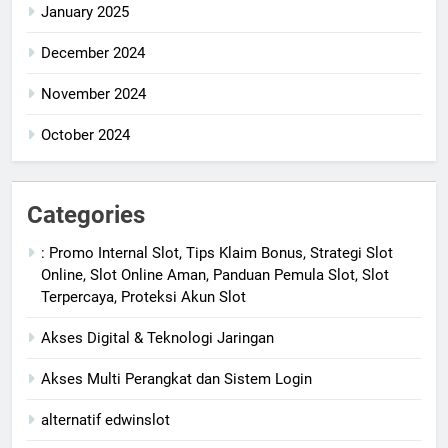
January 2025
December 2024
November 2024
October 2024
Categories
: Promo Internal Slot, Tips Klaim Bonus, Strategi Slot
Online, Slot Online Aman, Panduan Pemula Slot, Slot
Terpercaya, Proteksi Akun Slot
Akses Digital & Teknologi Jaringan
Akses Multi Perangkat dan Sistem Login
alternatif edwinslot