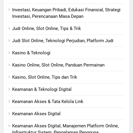
Investasi, Keuangan Pribadi, Edukasi Finansial, Strategi
Investasi, Perencanaan Masa Depan
Judi Online, Slot Online, Tips & Trik
Judi Slot Online, Teknologi Perjudian, Platform Judi
Kasino & Teknologi
Kasino Online, Slot Online, Panduan Permainan
Kasino, Slot Online, Tips dan Trik
Keamanan & Teknologi Digital
Keamanan Akses & Tata Kelola Link
Keamanan Akses Digital
Keamanan Akses Digital, Manajemen Platform Online,
Infrastruktur Sistem, Pengalaman Pengguna,