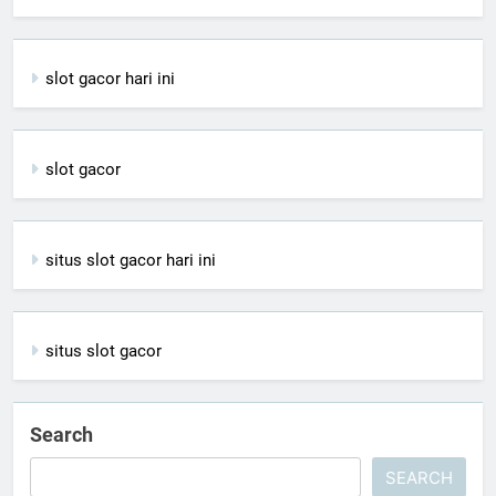
slot gacor hari ini
slot gacor
situs slot gacor hari ini
situs slot gacor
Search
SEARCH