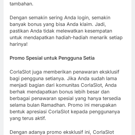
tambahan.
Dengan semakin sering Anda login, semakin
banyak bonus yang bisa Anda klaim. Jadi,
pastikan Anda tidak melewatkan kesempatan
untuk mendapatkan hadiah-hadiah menarik setiap
harinya!
Promo Spesial untuk Pengguna Setia
CorlaSlot juga memberikan penawaran eksklusif
bagi pengguna setianya. Jika Anda sudah lama
menjadi bagian dari komunitas CorlaSlot, Anda
berhak mendapatkan bonus lebih besar dan
berbagai penawaran spesial yang hanya tersedia
selama bulan Ramadhan. Promo ini merupakan
bentuk apresiasi CorlaSlot kepada penggunanya
yang terus aktif.
Dengan adanya promo eksklusif ini, CorlaSlot