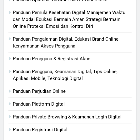
Panduan Pemula Kesehatan Digital Manajemen Waktu
dan Modal Edukasi Bermain Aman Strategi Bermain
Online Proteksi Emosi dan Kontrol Diri
Panduan Pengalaman Digital, Edukasi Brand Online,
Kenyamanan Akses Pengguna
Panduan Pengguna & Registrasi Akun
Panduan Pengguna, Keamanan Digital, Tips Online,
Aplikasi Mobile, Teknologi Digital
Panduan Perjudian Online
Panduan Platform Digital
Panduan Private Browsing & Keamanan Login Digital
Panduan Registrasi Digital