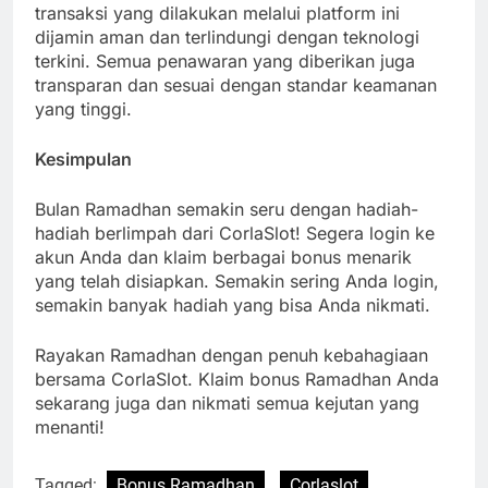
transaksi yang dilakukan melalui platform ini
dijamin aman dan terlindungi dengan teknologi
terkini. Semua penawaran yang diberikan juga
transparan dan sesuai dengan standar keamanan
yang tinggi.
Kesimpulan
Bulan Ramadhan semakin seru dengan hadiah-
hadiah berlimpah dari CorlaSlot! Segera login ke
akun Anda dan klaim berbagai bonus menarik
yang telah disiapkan. Semakin sering Anda login,
semakin banyak hadiah yang bisa Anda nikmati.
Rayakan Ramadhan dengan penuh kebahagiaan
bersama CorlaSlot. Klaim bonus Ramadhan Anda
sekarang juga dan nikmati semua kejutan yang
menanti!
Tagged:
Bonus Ramadhan
Corlaslot