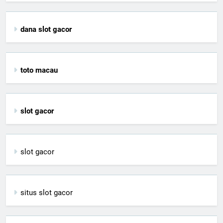
dana slot gacor
toto macau
slot gacor
slot gacor
situs slot gacor