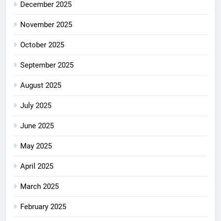
December 2025
November 2025
October 2025
September 2025
August 2025
July 2025
June 2025
May 2025
April 2025
March 2025
February 2025