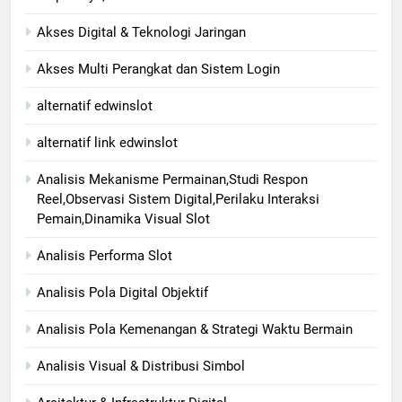
Akses Digital & Teknologi Jaringan
Akses Multi Perangkat dan Sistem Login
alternatif edwinslot
alternatif link edwinslot
Analisis Mekanisme Permainan,Studi Respon
Reel,Observasi Sistem Digital,Perilaku Interaksi
Pemain,Dinamika Visual Slot
Analisis Performa Slot
Analisis Pola Digital Objektif
Analisis Pola Kemenangan & Strategi Waktu Bermain
Analisis Visual & Distribusi Simbol