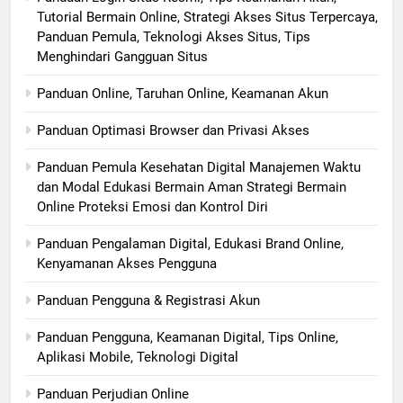
Tutorial Bermain Online, Strategi Akses Situs Terpercaya,
Panduan Pemula, Teknologi Akses Situs, Tips
Menghindari Gangguan Situs
Panduan Online, Taruhan Online, Keamanan Akun
Panduan Optimasi Browser dan Privasi Akses
Panduan Pemula Kesehatan Digital Manajemen Waktu
dan Modal Edukasi Bermain Aman Strategi Bermain
Online Proteksi Emosi dan Kontrol Diri
Panduan Pengalaman Digital, Edukasi Brand Online,
Kenyamanan Akses Pengguna
Panduan Pengguna & Registrasi Akun
Panduan Pengguna, Keamanan Digital, Tips Online,
Aplikasi Mobile, Teknologi Digital
Panduan Perjudian Online