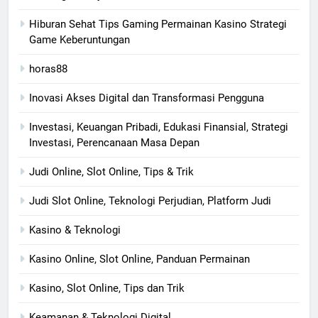
Hiburan Sehat Tips Gaming Permainan Kasino Strategi
Game Keberuntungan
horas88
Inovasi Akses Digital dan Transformasi Pengguna
Investasi, Keuangan Pribadi, Edukasi Finansial, Strategi
Investasi, Perencanaan Masa Depan
Judi Online, Slot Online, Tips & Trik
Judi Slot Online, Teknologi Perjudian, Platform Judi
Kasino & Teknologi
Kasino Online, Slot Online, Panduan Permainan
Kasino, Slot Online, Tips dan Trik
Keamanan & Teknologi Digital