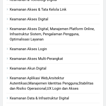
Keamanan Akses & Tata Kelola Link
Keamanan Akses Digital
Keamanan Akses Digital, Manajemen Platform Online,
Infrastruktur Sistem, Pengalaman Pengguna,
Optimalisasi Layanan
Keamanan Akses Login
Keamanan Akses Multi-Perangkat
Keamanan Akun Digital
Keamanan Aplikasi Web,Arsitektur
Autentikasi,Manajemen Identitas Pengguna,Stabilitas
dan Risiko Operasional,UX Login dan Akses
Keamanan Data & Infrastruktur Digital