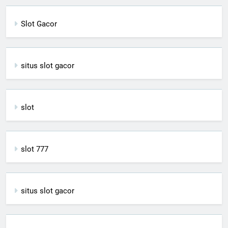
Slot Gacor
situs slot gacor
slot
slot 777
situs slot gacor