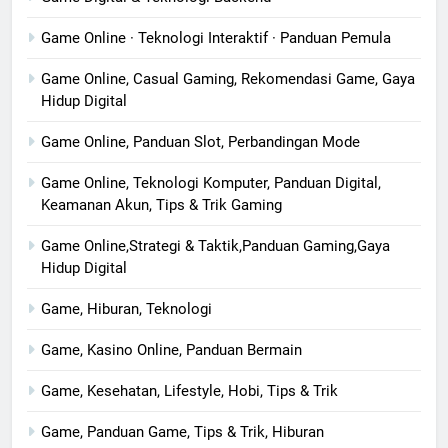
Game Online · Teknologi Interaktif · Panduan Pemula
Game Online, Casual Gaming, Rekomendasi Game, Gaya
Hidup Digital
Game Online, Panduan Slot, Perbandingan Mode
Game Online, Teknologi Komputer, Panduan Digital,
Keamanan Akun, Tips & Trik Gaming
Game Online,Strategi & Taktik,Panduan Gaming,Gaya
Hidup Digital
Game, Hiburan, Teknologi
Game, Kasino Online, Panduan Bermain
Game, Kesehatan, Lifestyle, Hobi, Tips & Trik
Game, Panduan Game, Tips & Trik, Hiburan