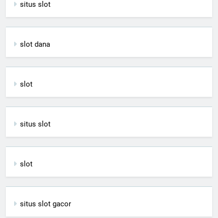
situs slot
slot dana
slot
situs slot
slot
situs slot gacor