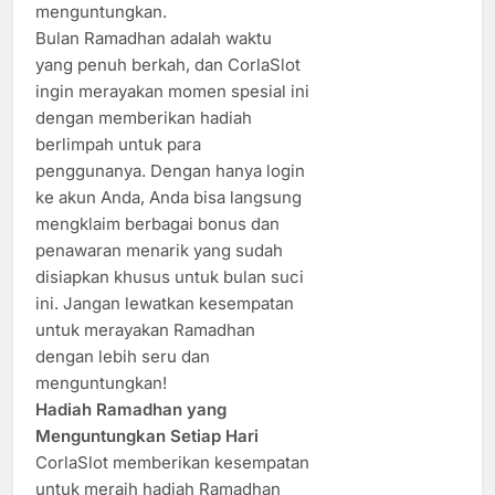
menguntungkan.
Bulan Ramadhan adalah waktu
yang penuh berkah, dan CorlaSlot
ingin merayakan momen spesial ini
dengan memberikan hadiah
berlimpah untuk para
penggunanya. Dengan hanya login
ke akun Anda, Anda bisa langsung
mengklaim berbagai bonus dan
penawaran menarik yang sudah
disiapkan khusus untuk bulan suci
ini. Jangan lewatkan kesempatan
untuk merayakan Ramadhan
dengan lebih seru dan
menguntungkan!
Hadiah Ramadhan yang
Menguntungkan Setiap Hari
CorlaSlot memberikan kesempatan
untuk meraih hadiah Ramadhan