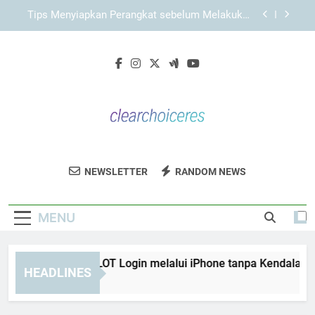
Skip
Langkah Aman Login KAYA787 melalui
to
Smartphone dan Desktop
content
Panduan Memastikan Alamat Halaman KAYA787
Login sebelum Mengakses Akun
Langkah EDWINSLOT Login melalui iPhone tanpa
Kendala
Tips Menyiapkan Perangkat sebelum Melakukan
LEBAH4D Login
Langkah Aman Login KAYA787 melalui
Smartphone dan Desktop
Clear Choice Res
Dapatkan Layanan Real Estate Profesional
Panduan Memastikan Alamat Halaman KAYA787
NEWSLETTER
RANDOM NEWS
Login sebelum Mengakses Akun
Untuk Properti Anda Dari Clear Choice Res.
MENU
ngkah EDWINSLOT Login melalui iPhone tanpa Kendala
HEADLINES
Weeks Ago