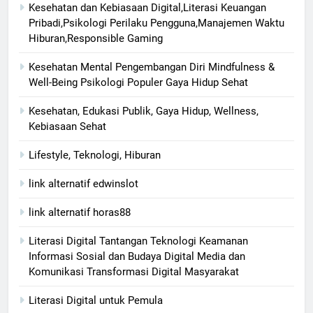
Kesehatan dan Kebiasaan Digital,Literasi Keuangan
Pribadi,Psikologi Perilaku Pengguna,Manajemen Waktu
Hiburan,Responsible Gaming
Kesehatan Mental Pengembangan Diri Mindfulness &
Well-Being Psikologi Populer Gaya Hidup Sehat
Kesehatan, Edukasi Publik, Gaya Hidup, Wellness,
Kebiasaan Sehat
Lifestyle, Teknologi, Hiburan
link alternatif edwinslot
link alternatif horas88
Literasi Digital Tantangan Teknologi Keamanan
Informasi Sosial dan Budaya Digital Media dan
Komunikasi Transformasi Digital Masyarakat
Literasi Digital untuk Pemula