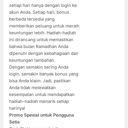
setiap hari hanya dengan login ke
akun Anda. Setiap hari, bonus
berbeda tersedia yang
memberikan peluang untuk meraih
keuntungan lebih. Hadiah-hadiah
ini dirancang untuk memastikan
bahwa bulan Ramadhan Anda
dipenuhi dengan kebahagiaan dan
keuntungan tambahan.
Dengan semakin sering Anda
login, semakin banyak bonus yang
bisa Anda klaim. Jadi, pastikan
Anda tidak melewatkan
kesempatan untuk mendapatkan
hadiah-hadiah menarik setiap
harinya!
Promo Spesial untuk Pengguna
Setia