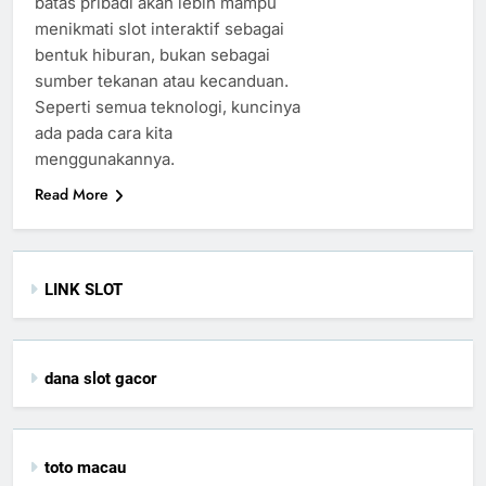
batas pribadi akan lebih mampu
menikmati slot interaktif sebagai
bentuk hiburan, bukan sebagai
sumber tekanan atau kecanduan.
Seperti semua teknologi, kuncinya
ada pada cara kita
menggunakannya.
Read More
LINK SLOT
dana slot gacor
toto macau