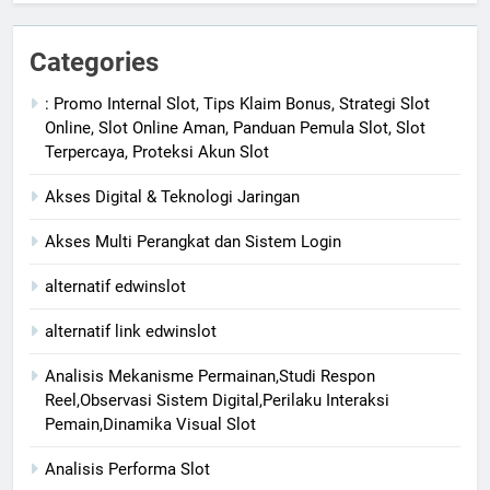
Categories
: Promo Internal Slot, Tips Klaim Bonus, Strategi Slot
Online, Slot Online Aman, Panduan Pemula Slot, Slot
Terpercaya, Proteksi Akun Slot
Akses Digital & Teknologi Jaringan
Akses Multi Perangkat dan Sistem Login
alternatif edwinslot
alternatif link edwinslot
Analisis Mekanisme Permainan,Studi Respon
Reel,Observasi Sistem Digital,Perilaku Interaksi
Pemain,Dinamika Visual Slot
Analisis Performa Slot