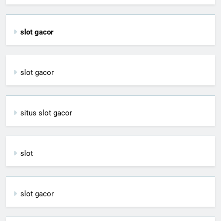
slot gacor
slot gacor
situs slot gacor
slot
slot gacor