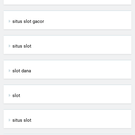
situs slot gacor
situs slot
slot dana
slot
situs slot