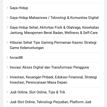
Gaya Hidup
Gaya Hidup Mahasiswa / Teknologi & Komunitas Digital
Gaya Hidup Sehat, Aktivitas Fisik & Olahraga, Kesehatan
Jantung, Manajemen Berat Badan, Wellness & Self-Care
Hiburan Sehat Tips Gaming Permainan Kasino Strategi
Game Keberuntungan
horas88
Inovasi Akses Digital dan Transformasi Pengguna
Investasi, Keuangan Pribadi, Edukasi Finansial, Strategi
Investasi, Perencanaan Masa Depan
Judi Online, Slot Online, Tips & Trik
Judi Slot Online, Teknologi Perjudian, Platform Judi