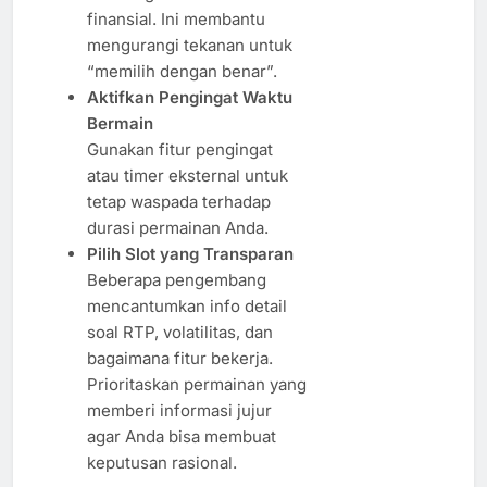
finansial. Ini membantu
mengurangi tekanan untuk
“memilih dengan benar”.
Aktifkan Pengingat Waktu
Bermain
Gunakan fitur pengingat
atau timer eksternal untuk
tetap waspada terhadap
durasi permainan Anda.
Pilih Slot yang Transparan
Beberapa pengembang
mencantumkan info detail
soal RTP, volatilitas, dan
bagaimana fitur bekerja.
Prioritaskan permainan yang
memberi informasi jujur
agar Anda bisa membuat
keputusan rasional.