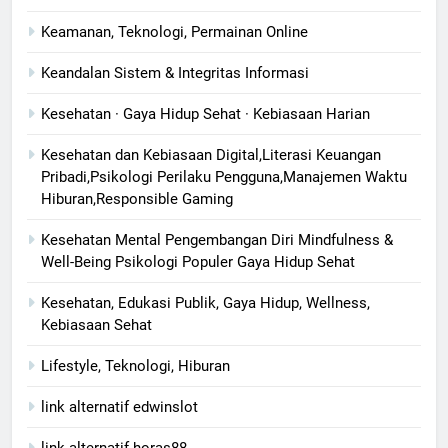
Keamanan, Teknologi, Permainan Online
Keandalan Sistem & Integritas Informasi
Kesehatan · Gaya Hidup Sehat · Kebiasaan Harian
Kesehatan dan Kebiasaan Digital,Literasi Keuangan
Pribadi,Psikologi Perilaku Pengguna,Manajemen Waktu
Hiburan,Responsible Gaming
Kesehatan Mental Pengembangan Diri Mindfulness &
Well-Being Psikologi Populer Gaya Hidup Sehat
Kesehatan, Edukasi Publik, Gaya Hidup, Wellness,
Kebiasaan Sehat
Lifestyle, Teknologi, Hiburan
link alternatif edwinslot