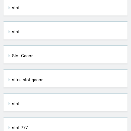
slot
slot
Slot Gacor
situs slot gacor
slot
slot 777