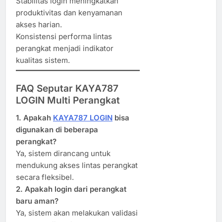
Stabilitas login meningkatkan
produktivitas dan kenyamanan
akses harian.
Konsistensi performa lintas
perangkat menjadi indikator
kualitas sistem.
FAQ Seputar KAYA787
LOGIN Multi Perangkat
1. Apakah
KAYA787 LOGIN
bisa
digunakan di beberapa
perangkat?
Ya, sistem dirancang untuk
mendukung akses lintas perangkat
secara fleksibel.
2. Apakah login dari perangkat
baru aman?
Ya, sistem akan melakukan validasi