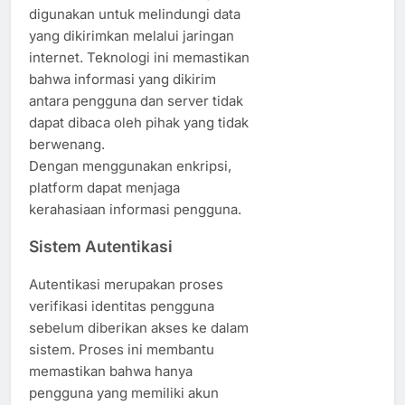
digunakan untuk melindungi data
yang dikirimkan melalui jaringan
internet. Teknologi ini memastikan
bahwa informasi yang dikirim
antara pengguna dan server tidak
dapat dibaca oleh pihak yang tidak
berwenang.
Dengan menggunakan enkripsi,
platform dapat menjaga
kerahasiaan informasi pengguna.
Sistem Autentikasi
Autentikasi merupakan proses
verifikasi identitas pengguna
sebelum diberikan akses ke dalam
sistem. Proses ini membantu
memastikan bahwa hanya
pengguna yang memiliki akun