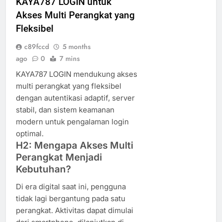
KAYA787 LOGIN untuk
Akses Multi Perangkat yang
Fleksibel
c89fccd
5 months
ago
0
7 mins
KAYA787 LOGIN mendukung akses
multi perangkat yang fleksibel
dengan autentikasi adaptif, server
stabil, dan sistem keamanan
modern untuk pengalaman login
optimal.
H2: Mengapa Akses Multi
Perangkat Menjadi
Kebutuhan?
Di era digital saat ini, pengguna
tidak lagi bergantung pada satu
perangkat. Aktivitas dapat dimulai