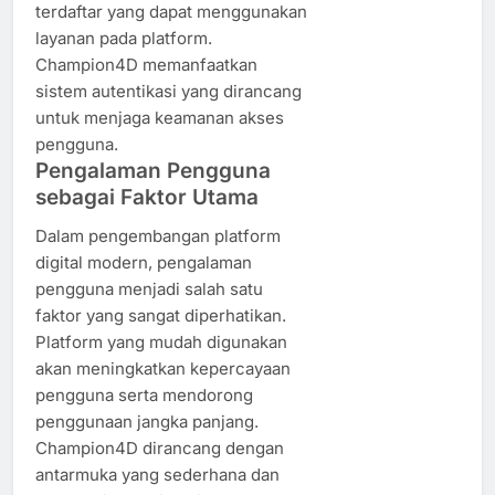
terdaftar yang dapat menggunakan
layanan pada platform.
Champion4D memanfaatkan
sistem autentikasi yang dirancang
untuk menjaga keamanan akses
pengguna.
Pengalaman Pengguna
sebagai Faktor Utama
Dalam pengembangan platform
digital modern, pengalaman
pengguna menjadi salah satu
faktor yang sangat diperhatikan.
Platform yang mudah digunakan
akan meningkatkan kepercayaan
pengguna serta mendorong
penggunaan jangka panjang.
Champion4D dirancang dengan
antarmuka yang sederhana dan