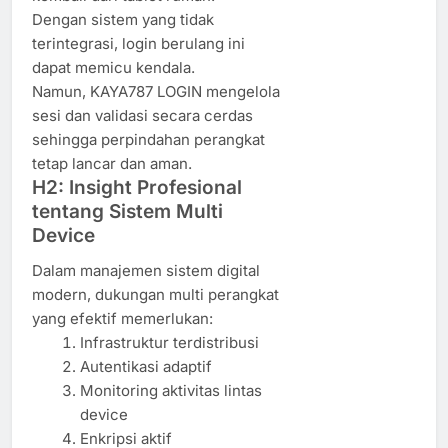
Dengan sistem yang tidak
terintegrasi, login berulang ini
dapat memicu kendala.
Namun, KAYA787 LOGIN mengelola
sesi dan validasi secara cerdas
sehingga perpindahan perangkat
tetap lancar dan aman.
H2: Insight Profesional
tentang Sistem Multi
Device
Dalam manajemen sistem digital
modern, dukungan multi perangkat
yang efektif memerlukan:
Infrastruktur terdistribusi
Autentikasi adaptif
Monitoring aktivitas lintas
device
Enkripsi aktif