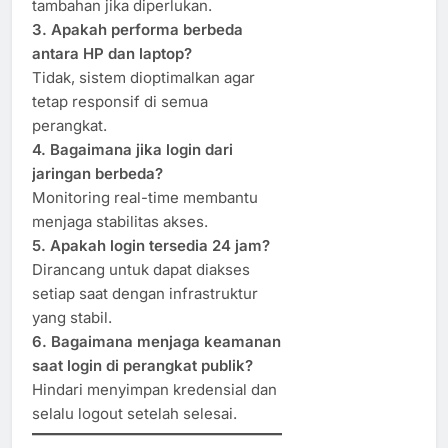
tambahan jika diperlukan.
3. Apakah performa berbeda
antara HP dan laptop?
Tidak, sistem dioptimalkan agar
tetap responsif di semua
perangkat.
4. Bagaimana jika login dari
jaringan berbeda?
Monitoring real-time membantu
menjaga stabilitas akses.
5. Apakah login tersedia 24 jam?
Dirancang untuk dapat diakses
setiap saat dengan infrastruktur
yang stabil.
6. Bagaimana menjaga keamanan
saat login di perangkat publik?
Hindari menyimpan kredensial dan
selalu logout setelah selesai.