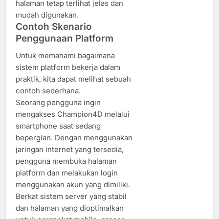
halaman tetap terlihat jelas dan
mudah digunakan.
Contoh Skenario
Penggunaan Platform
Untuk memahami bagaimana
sistem platform bekerja dalam
praktik, kita dapat melihat sebuah
contoh sederhana.
Seorang pengguna ingin
mengakses Champion4D melalui
smartphone saat sedang
bepergian. Dengan menggunakan
jaringan internet yang tersedia,
pengguna membuka halaman
platform dan melakukan login
menggunakan akun yang dimiliki.
Berkat sistem server yang stabil
dan halaman yang dioptimalkan