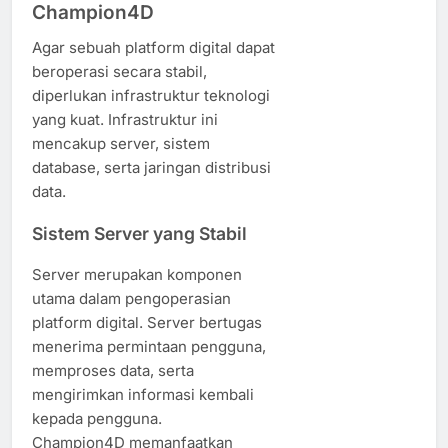
Champion4D
Agar sebuah platform digital dapat
beroperasi secara stabil,
diperlukan infrastruktur teknologi
yang kuat. Infrastruktur ini
mencakup server, sistem
database, serta jaringan distribusi
data.
Sistem Server yang Stabil
Server merupakan komponen
utama dalam pengoperasian
platform digital. Server bertugas
menerima permintaan pengguna,
memproses data, serta
mengirimkan informasi kembali
kepada pengguna.
Champion4D memanfaatkan