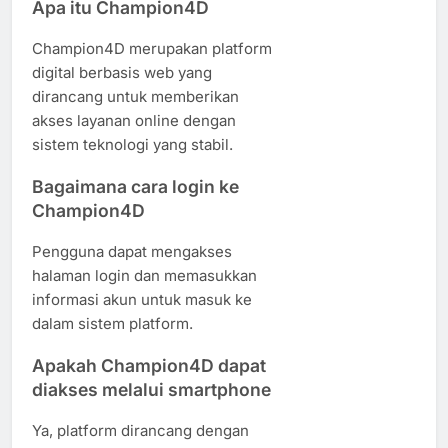
Apa itu Champion4D
Champion4D merupakan platform
digital berbasis web yang
dirancang untuk memberikan
akses layanan online dengan
sistem teknologi yang stabil.
Bagaimana cara login ke
Champion4D
Pengguna dapat mengakses
halaman login dan memasukkan
informasi akun untuk masuk ke
dalam sistem platform.
Apakah Champion4D dapat
diakses melalui smartphone
Ya, platform dirancang dengan