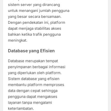
sistem server yang dirancang
untuk menangani jumlah pengguna
yang besar secara bersamaan.
Dengan pendekatan ini, platform
dapat menjaga stabilitas akses
bahkan ketika trafik pengguna
meningkat.
Database yang Efisien
Database merupakan tempat
penyimpanan berbagai informasi
yang diperlukan oleh platform.
Sistem database yang efisien
membantu platform memproses
data dengan cepat sehingga
pengguna dapat mengakses
layanan tanpa mengalami
keterlambatan.