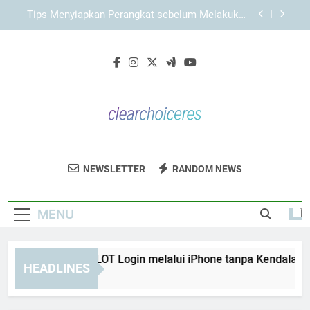
Skip
Langkah Aman Login KAYA787 melalui
to
Smartphone dan Desktop
content
Panduan Memastikan Alamat Halaman KAYA787
Login sebelum Mengakses Akun
Langkah EDWINSLOT Login melalui iPhone tanpa
Kendala
Tips Menyiapkan Perangkat sebelum Melakukan
LEBAH4D Login
Langkah Aman Login KAYA787 melalui
Smartphone dan Desktop
Clear Choice Res
Dapatkan Layanan Real Estate Profesional
Panduan Memastikan Alamat Halaman KAYA787
NEWSLETTER
RANDOM NEWS
Login sebelum Mengakses Akun
Untuk Properti Anda Dari Clear Choice Res.
MENU
ngkah EDWINSLOT Login melalui iPhone tanpa Kendala
HEADLINES
Weeks Ago