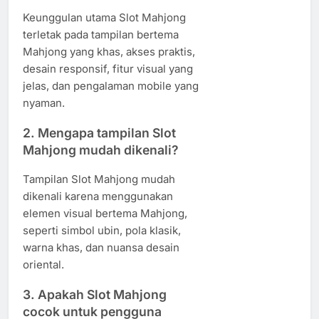
Keunggulan utama Slot Mahjong
terletak pada tampilan bertema
Mahjong yang khas, akses praktis,
desain responsif, fitur visual yang
jelas, dan pengalaman mobile yang
nyaman.
2. Mengapa tampilan Slot
Mahjong mudah dikenali?
Tampilan Slot Mahjong mudah
dikenali karena menggunakan
elemen visual bertema Mahjong,
seperti simbol ubin, pola klasik,
warna khas, dan nuansa desain
oriental.
3. Apakah Slot Mahjong
cocok untuk pengguna