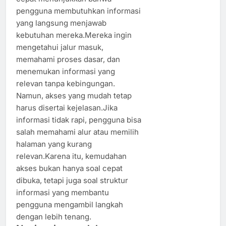
pengguna membutuhkan informasi
yang langsung menjawab
kebutuhan mereka.Mereka ingin
mengetahui jalur masuk,
memahami proses dasar, dan
menemukan informasi yang
relevan tanpa kebingungan.
Namun, akses yang mudah tetap
harus disertai kejelasan.Jika
informasi tidak rapi, pengguna bisa
salah memahami alur atau memilih
halaman yang kurang
relevan.Karena itu, kemudahan
akses bukan hanya soal cepat
dibuka, tetapi juga soal struktur
informasi yang membantu
pengguna mengambil langkah
dengan lebih tenang.