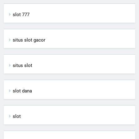
slot 777
situs slot gacor
situs slot
slot dana
slot