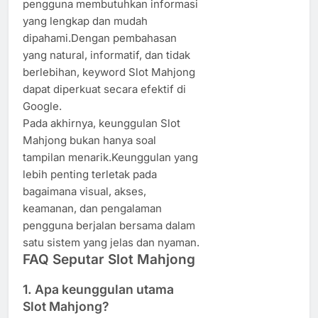
pengguna membutuhkan informasi
yang lengkap dan mudah
dipahami.Dengan pembahasan
yang natural, informatif, dan tidak
berlebihan, keyword Slot Mahjong
dapat diperkuat secara efektif di
Google.
Pada akhirnya, keunggulan Slot
Mahjong bukan hanya soal
tampilan menarik.Keunggulan yang
lebih penting terletak pada
bagaimana visual, akses,
keamanan, dan pengalaman
pengguna berjalan bersama dalam
satu sistem yang jelas dan nyaman.
FAQ Seputar Slot Mahjong
1. Apa keunggulan utama
Slot Mahjong?