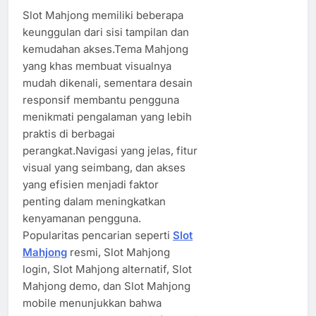
Slot Mahjong memiliki beberapa
keunggulan dari sisi tampilan dan
kemudahan akses.Tema Mahjong
yang khas membuat visualnya
mudah dikenali, sementara desain
responsif membantu pengguna
menikmati pengalaman yang lebih
praktis di berbagai
perangkat.Navigasi yang jelas, fitur
visual yang seimbang, dan akses
yang efisien menjadi faktor
penting dalam meningkatkan
kenyamanan pengguna.
Popularitas pencarian seperti
Slot
Mahjong
resmi, Slot Mahjong
login, Slot Mahjong alternatif, Slot
Mahjong demo, dan Slot Mahjong
mobile menunjukkan bahwa