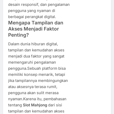
desain responsif, dan pengalaman
pengguna yang nyaman di
berbagai perangkat digital.
Mengapa Tampilan dan
Akses Menjadi Faktor
Penting?
Dalam dunia hiburan digital,
tampilan dan kemudahan akses
menjadi dua faktor yang sangat
memengaruhi pengalaman
pengguna.Sebuah platform bisa
memiliki konsep menarik, tetapi
jika tampilannya membingungkan
atau aksesnya terasa rumit,
pengguna akan sulit merasa
nyaman.Karena itu, pembahasan
tentang
Slot Mahjong
dari sisi
tampilan dan kemudahan akses