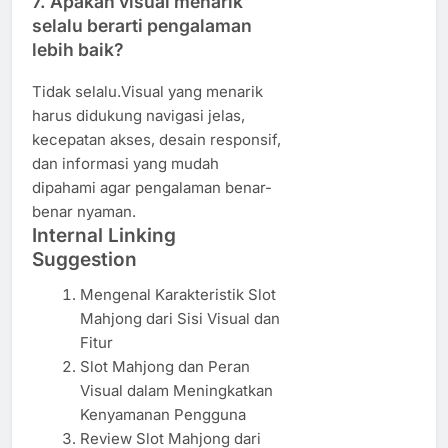
7. Apakah visual menarik
selalu berarti pengalaman
lebih baik?
Tidak selalu.Visual yang menarik
harus didukung navigasi jelas,
kecepatan akses, desain responsif,
dan informasi yang mudah
dipahami agar pengalaman benar-
benar nyaman.
Internal Linking
Suggestion
Mengenal Karakteristik Slot
Mahjong dari Sisi Visual dan
Fitur
Slot Mahjong dan Peran
Visual dalam Meningkatkan
Kenyamanan Pengguna
Review Slot Mahjong dari