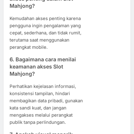
Mahjong?
Kemudahan akses penting karena
pengguna ingin pengalaman yang
cepat, sederhana, dan tidak rumit,
terutama saat menggunakan
perangkat mobile.
6. Bagaimana cara menilai
keamanan akses Slot
Mahjong?
Perhatikan kejelasan informasi,
konsistensi tampilan, hindari
membagikan data pribadi, gunakan
kata sandi kuat, dan jangan
mengakses melalui perangkat
publik tanpa perlindungan.