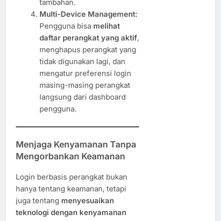
tambahan.
Multi-Device Management:
Pengguna bisa
melihat
daftar perangkat yang aktif
,
menghapus perangkat yang
tidak digunakan lagi, dan
mengatur preferensi login
masing-masing perangkat
langsung dari dashboard
pengguna.
Menjaga Kenyamanan Tanpa
Mengorbankan Keamanan
Login berbasis perangkat bukan
hanya tentang keamanan, tetapi
juga tentang
menyesuaikan
teknologi dengan kenyamanan