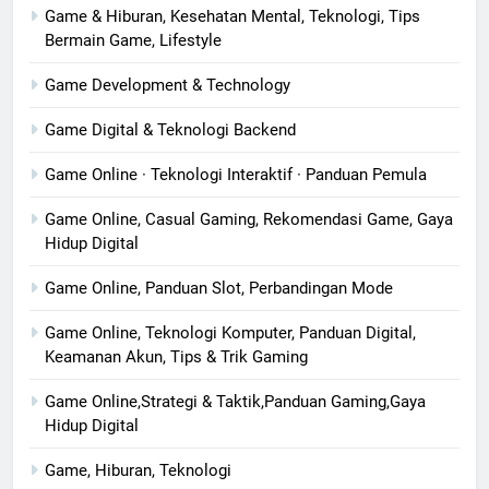
Game & Hiburan, Kesehatan Mental, Teknologi, Tips
Bermain Game, Lifestyle
Game Development & Technology
Game Digital & Teknologi Backend
Game Online · Teknologi Interaktif · Panduan Pemula
Game Online, Casual Gaming, Rekomendasi Game, Gaya
Hidup Digital
Game Online, Panduan Slot, Perbandingan Mode
Game Online, Teknologi Komputer, Panduan Digital,
Keamanan Akun, Tips & Trik Gaming
Game Online,Strategi & Taktik,Panduan Gaming,Gaya
Hidup Digital
Game, Hiburan, Teknologi