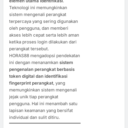
elemen utama identifikasi
.
Teknologi ini memungkinkan
sistem mengenali perangkat
terpercaya yang sering digunakan
oleh pengguna, dan memberi
akses lebih cepat serta lebih aman
ketika proses login dilakukan dari
perangkat tersebut.
HORAS88 mengadopsi pendekatan
ini dengan menanamkan
sistem
pengenalan perangkat berbasis
token digital dan identifikasi
fingerprint perangkat
, yang
memungkinkan sistem mengenali
jejak unik tiap perangkat
pengguna. Hal ini menambah satu
lapisan keamanan yang bersifat
individual dan sulit ditiru.