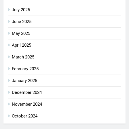
July 2025
June 2025
May 2025
April 2025
March 2025
February 2025
January 2025
December 2024
November 2024
October 2024