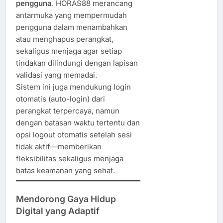
pengguna
. HORAS88 merancang
antarmuka yang mempermudah
pengguna dalam menambahkan
atau menghapus perangkat,
sekaligus menjaga agar setiap
tindakan dilindungi dengan lapisan
validasi yang memadai.
Sistem ini juga mendukung login
otomatis (auto-login) dari
perangkat terpercaya, namun
dengan batasan waktu tertentu dan
opsi logout otomatis setelah sesi
tidak aktif—memberikan
fleksibilitas sekaligus menjaga
batas keamanan yang sehat.
Mendorong Gaya Hidup
Digital yang Adaptif