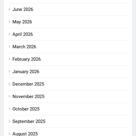
June 2026
May 2026
April 2026
March 2026
February 2026
January 2026
December 2025
November 2025
October 2025
September 2025
August 2025