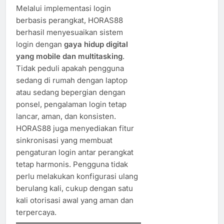
Melalui implementasi login
berbasis perangkat, HORAS88
berhasil menyesuaikan sistem
login dengan
gaya hidup digital
yang mobile dan multitasking
.
Tidak peduli apakah pengguna
sedang di rumah dengan laptop
atau sedang bepergian dengan
ponsel, pengalaman login tetap
lancar, aman, dan konsisten.
HORAS88 juga menyediakan fitur
sinkronisasi yang membuat
pengaturan login antar perangkat
tetap harmonis. Pengguna tidak
perlu melakukan konfigurasi ulang
berulang kali, cukup dengan satu
kali otorisasi awal yang aman dan
terpercaya.