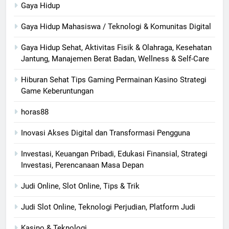
Gaya Hidup
Gaya Hidup Mahasiswa / Teknologi & Komunitas Digital
Gaya Hidup Sehat, Aktivitas Fisik & Olahraga, Kesehatan
Jantung, Manajemen Berat Badan, Wellness & Self-Care
Hiburan Sehat Tips Gaming Permainan Kasino Strategi
Game Keberuntungan
horas88
Inovasi Akses Digital dan Transformasi Pengguna
Investasi, Keuangan Pribadi, Edukasi Finansial, Strategi
Investasi, Perencanaan Masa Depan
Judi Online, Slot Online, Tips & Trik
Judi Slot Online, Teknologi Perjudian, Platform Judi
Kasino & Teknologi