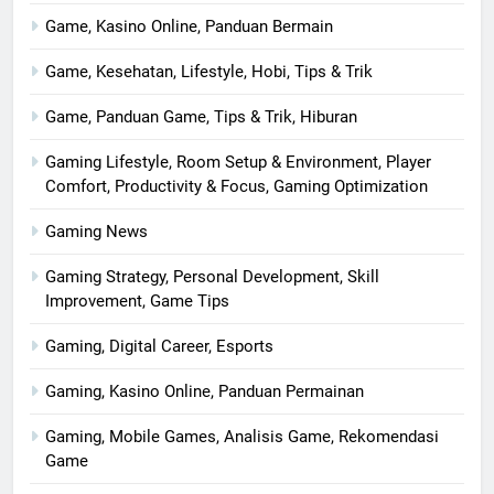
Game, Kasino Online, Panduan Bermain
Game, Kesehatan, Lifestyle, Hobi, Tips & Trik
Game, Panduan Game, Tips & Trik, Hiburan
Gaming Lifestyle, Room Setup & Environment, Player
Comfort, Productivity & Focus, Gaming Optimization
Gaming News
Gaming Strategy, Personal Development, Skill
Improvement, Game Tips
Gaming, Digital Career, Esports
Gaming, Kasino Online, Panduan Permainan
Gaming, Mobile Games, Analisis Game, Rekomendasi
Game