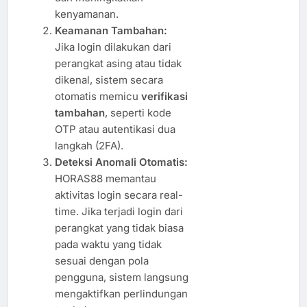
kenyamanan.
Keamanan Tambahan:
Jika login dilakukan dari
perangkat asing atau tidak
dikenal, sistem secara
otomatis memicu
verifikasi
tambahan
, seperti kode
OTP atau autentikasi dua
langkah (2FA).
Deteksi Anomali Otomatis:
HORAS88 memantau
aktivitas login secara real-
time. Jika terjadi login dari
perangkat yang tidak biasa
pada waktu yang tidak
sesuai dengan pola
pengguna, sistem langsung
mengaktifkan perlindungan