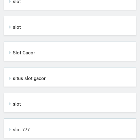
slot
slot
Slot Gacor
situs slot gacor
slot
slot 777