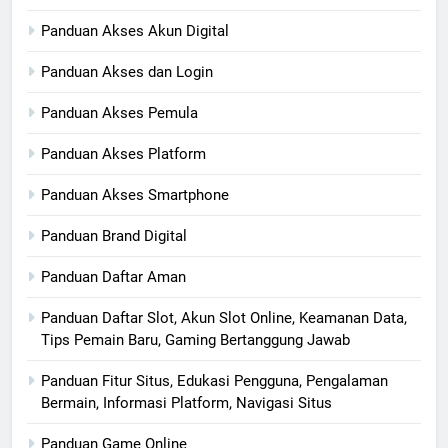
Panduan Akses Akun Digital
Panduan Akses dan Login
Panduan Akses Pemula
Panduan Akses Platform
Panduan Akses Smartphone
Panduan Brand Digital
Panduan Daftar Aman
Panduan Daftar Slot, Akun Slot Online, Keamanan Data,
Tips Pemain Baru, Gaming Bertanggung Jawab
Panduan Fitur Situs, Edukasi Pengguna, Pengalaman
Bermain, Informasi Platform, Navigasi Situs
Panduan Game Online