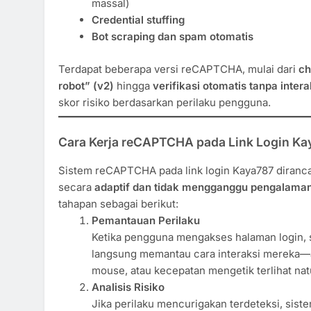
massal)
Credential stuffing
Bot scraping dan spam otomatis
Terdapat beberapa versi reCAPTCHA, mulai dari
ch
robot” (v2)
hingga
verifikasi otomatis tanpa intera
skor risiko berdasarkan perilaku pengguna.
Cara Kerja reCAPTCHA pada Link Login Ka
Sistem reCAPTCHA pada link login Kaya787 diranca
secara
adaptif dan tidak mengganggu pengalama
tahapan sebagai berikut:
Pemantauan Perilaku
Ketika pengguna mengakses halaman login
langsung memantau cara interaksi mereka—a
mouse, atau kecepatan mengetik terlihat natu
Analisis Risiko
Jika perilaku mencurigakan terdeteksi, sis