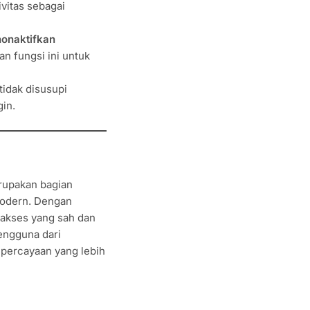
vitas sebagai
nonaktifkan
 fungsi ini untuk
tidak disusupi
in.
upakan bagian
modern. Dengan
akses yang sah dan
engguna dari
epercayaan yang lebih