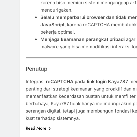
karena bisa memicu sistem menganggap akti
mencurigakan.
Selalu memperbarui browser dan tidak me
JavaScript
, karena reCAPTCHA membutuhkan
bekerja optimal.
Menjaga keamanan perangkat pribadi
agar 
malware yang bisa memodifikasi interaksi log
Penutup
Integrasi
reCAPTCHA pada link login Kaya787
mer
penting dari strategi keamanan yang proaktif dan 
memanfaatkan kecerdasan buatan untuk memfilter 
berbahaya, Kaya787 tidak hanya melindungi akun p
serangan digital, tetapi juga membangun fondasi k
kuat terhadap sistemnya.
Read More