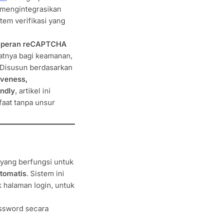
 mengintegrasikan
tem verifikasi yang
g
peran reCAPTCHA
aatnya bagi keamanan,
Disusun berdasarkan
iveness,
ndly
, artikel ini
aat tanpa unsur
yang berfungsi untuk
tomatis
. Sistem ini
k halaman login, untuk
ssword secara