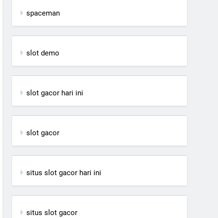
spaceman
slot demo
slot gacor hari ini
slot gacor
situs slot gacor hari ini
situs slot gacor