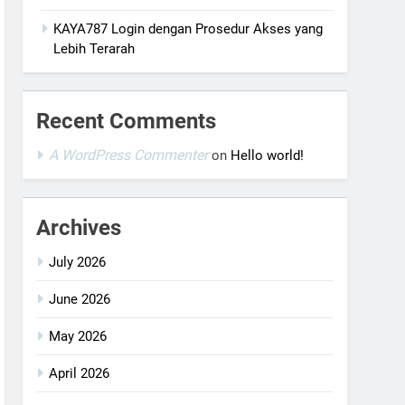
KAYA787 Login dengan Prosedur Akses yang
Lebih Terarah
Recent Comments
A WordPress Commenter
on
Hello world!
Archives
July 2026
June 2026
May 2026
April 2026