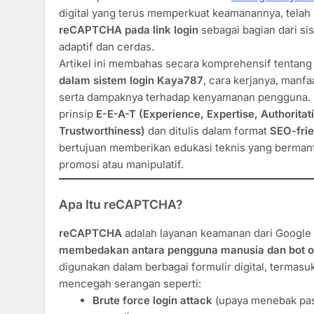
digital yang terus memperkuat keamanannya, telah
reCAPTCHA pada link login
sebagai bagian dari sis
adaptif dan cerdas.
Artikel ini membahas secara komprehensif tentan
dalam sistem login Kaya787
, cara kerjanya, manf
serta dampaknya terhadap kenyamanan pengguna. 
prinsip
E-E-A-T (Experience, Expertise, Authoritat
Trustworthiness)
dan ditulis dalam format
SEO-frie
bertujuan memberikan edukasi teknis yang bermanf
promosi atau manipulatif.
Apa Itu reCAPTCHA?
reCAPTCHA
adalah layanan keamanan dari Google 
membedakan antara pengguna manusia dan bot o
digunakan dalam berbagai formulir digital, termasu
mencegah serangan seperti:
Brute force login attack
(upaya menebak pa