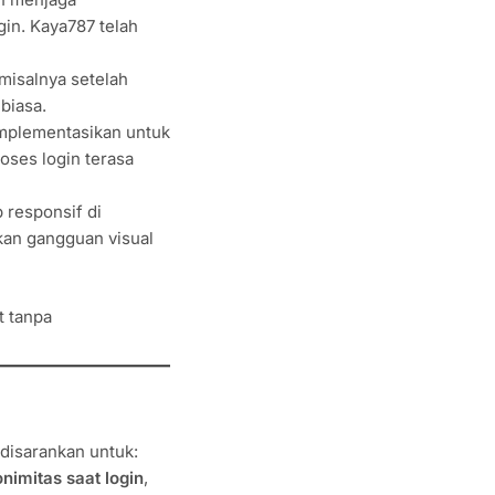
in. Kaya787 telah
 misalnya setelah
 biasa.
mplementasikan untuk
oses login terasa
 responsif di
an gangguan visual
t tanpa
disarankan untuk:
imitas saat login
,