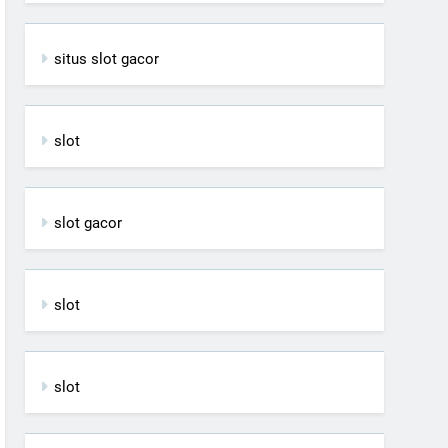
situs slot gacor
slot
slot gacor
slot
slot