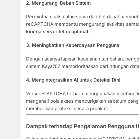
2.
Mengurangi Beban Sistem
Permintaan palsu atau spam dari bot dapat membeb
reCAPTCHA membantu mengurangi aktivitas semac
kinerja server tetap optimal
.
3.
Meningkatkan Kepercayaan Pengguna
Dengan adanya lapisan keamanan tambahan, peng
sistem Kaya787 memprioritaskan perlindungan data
4.
Mengintegrasikan AI untuk Deteksi Dini
Versi reCAPTCHA terbaru menggunakan machine l
mengenali pola akses mencurigakan sebelum peng
memberikan proteksi secara proaktif.
Dampak terhadap Pengalaman Pengguna (
Salah satu tantangan penerapan reCAPTCHA adala