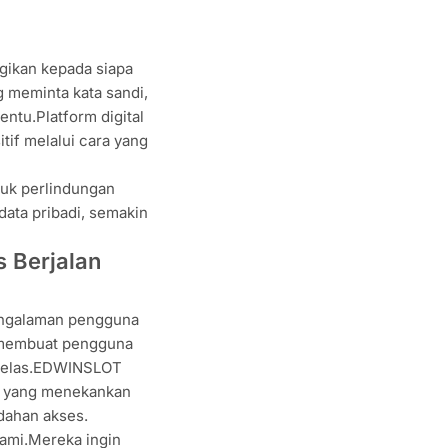
agikan kepada siapa
g meminta kata sandi,
entu.Platform digital
tif melalui cara yang
uk perlindungan
ata pribadi, semakin
 Berjalan
engalaman pengguna
t membuat pengguna
a jelas.EDWINSLOT
si yang menekankan
dahan akses.
mi.Mereka ingin