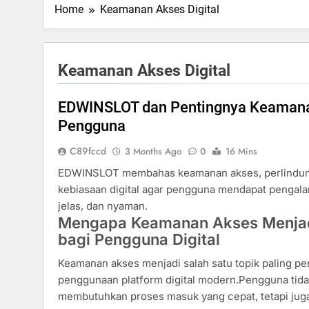
Home
Keamanan Akses Digital
Keamanan Akses Digital
EDWINSLOT dan Pentingnya Keamana
Pengguna
C89fccd
3 Months Ago
0
16 Mins
EDWINSLOT membahas keamanan akses, perlindun
kebiasaan digital agar pengguna mendapat pengala
jelas, dan nyaman.
Mengapa Keamanan Akses Menjad
bagi Pengguna Digital
Keamanan akses menjadi salah satu topik paling pe
penggunaan platform digital modern.Pengguna tid
membutuhkan proses masuk yang cepat, tetapi ju