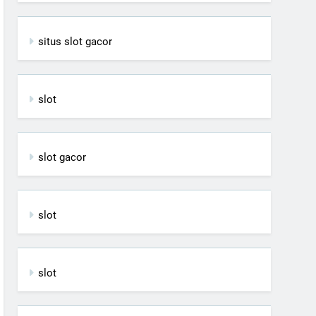
situs slot gacor
slot
slot gacor
slot
slot