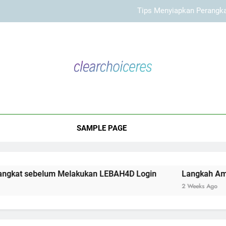
Tips Menyiapkan Perangk
Langkah Aman Login KAYA
Panduan Memastikan Alamat Halaman KAY
Langkah EDWINSLOT
ar Choice Res
Tips Menyiapkan Perangk
ayanan Real Estate Profesional Untuk Properti Anda Dari Clear
Langkah Aman Login KAYA
SAMPLE PAGE
Panduan Memastikan Alamat Halaman KAY
elum Melakukan LEBAH4D Login
Langkah Aman Login KA
2 Weeks Ago