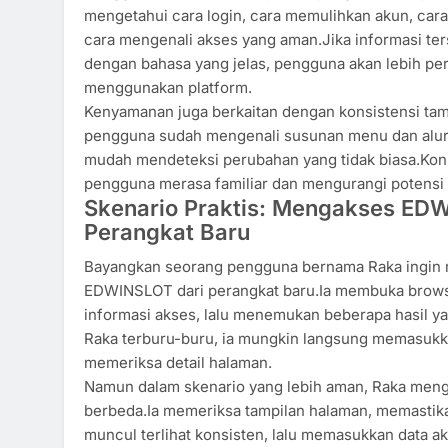
mengetahui cara login, cara memulihkan akun, cara
cara mengenali akses yang aman.Jika informasi ter
dengan bahasa yang jelas, pengguna akan lebih per
menggunakan platform.
Kenyamanan juga berkaitan dengan konsistensi tam
pengguna sudah mengenali susunan menu dan alur 
mudah mendeteksi perubahan yang tidak biasa.Ko
pengguna merasa familiar dan mengurangi potensi 
Skenario Praktis: Mengakses ED
Perangkat Baru
Bayangkan seorang pengguna bernama Raka ingin
EDWINSLOT dari perangkat baru.Ia membuka brows
informasi akses, lalu menemukan beberapa hasil ya
Raka terburu-buru, ia mungkin langsung memasukk
memeriksa detail halaman.
Namun dalam skenario yang lebih aman, Raka meng
berbeda.Ia memeriksa tampilan halaman, memastik
muncul terlihat konsisten, lalu memasukkan data a