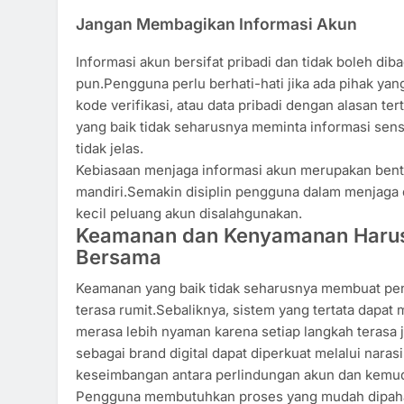
Jangan Membagikan Informasi Akun
Informasi akun bersifat pribadi dan tidak boleh dib
pun.Pengguna perlu berhati-hati jika ada pihak yan
kode verifikasi, atau data pribadi dengan alasan tert
yang baik tidak seharusnya meminta informasi sensi
tidak jelas.
Kebiasaan menjaga informasi akun merupakan bent
mandiri.Semakin disiplin pengguna dalam menjaga d
kecil peluang akun disalahgunakan.
Keamanan dan Kenyamanan Harus
Bersama
Keamanan yang baik tidak seharusnya membuat p
terasa rumit.Sebaliknya, sistem yang tertata dapa
merasa lebih nyaman karena setiap langkah teras
sebagai brand digital dapat diperkuat melalui nara
keseimbangan antara perlindungan akun dan kemu
Pengguna membutuhkan proses yang mudah dipaha