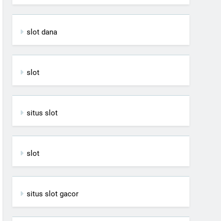
slot dana
slot
situs slot
slot
situs slot gacor