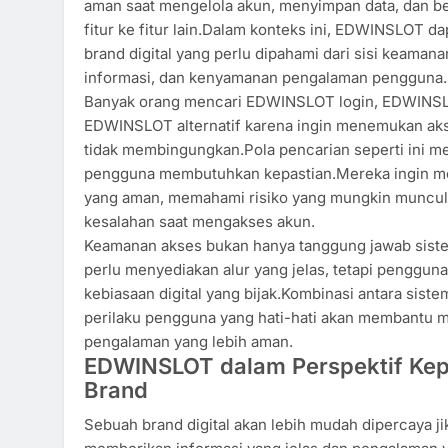
aman saat mengelola akun, menyimpan data, dan be
fitur ke fitur lain.Dalam konteks ini, EDWINSLOT d
brand digital yang perlu dipahami dari sisi keamana
informasi, dan kenyamanan pengalaman pengguna.
Banyak orang mencari EDWINSLOT login, EDWINSL
EDWINSLOT alternatif karena ingin menemukan aks
tidak membingungkan.Pola pencarian seperti ini 
pengguna membutuhkan kepastian.Mereka ingin m
yang aman, memahami risiko yang mungkin muncul
kesalahan saat mengakses akun.
Keamanan akses bukan hanya tanggung jawab sis
perlu menyediakan alur yang jelas, tetapi pengguna
kebiasaan digital yang bijak.Kombinasi antara siste
perilaku pengguna yang hati-hati akan membantu 
pengalaman yang lebih aman.
EDWINSLOT dalam Perspektif Ke
Brand
Sebuah brand digital akan lebih mudah dipercaya 