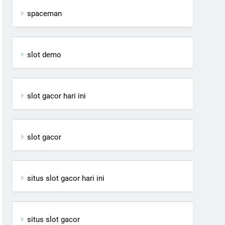
spaceman
slot demo
slot gacor hari ini
slot gacor
situs slot gacor hari ini
situs slot gacor