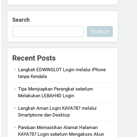
Search
SEARCH
Recent Posts
Langkah EDWINSLOT Login melalui iPhone
tanpa Kendala
Tips Menyiapkan Perangkat sebelum
Melakukan LEBAH4D Login
Langkah Aman Login KAYA787 melalui
Smartphone dan Desktop
Panduan Memastikan Alamat Halaman
KAYA787 Login sebelum Mengakses Akun