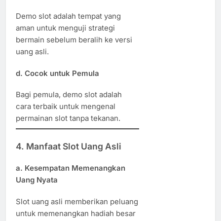
Demo slot adalah tempat yang
aman untuk menguji strategi
bermain sebelum beralih ke versi
uang asli.
d. Cocok untuk Pemula
Bagi pemula, demo slot adalah
cara terbaik untuk mengenal
permainan slot tanpa tekanan.
4. Manfaat Slot Uang Asli
a. Kesempatan Memenangkan
Uang Nyata
Slot uang asli memberikan peluang
untuk memenangkan hadiah besar