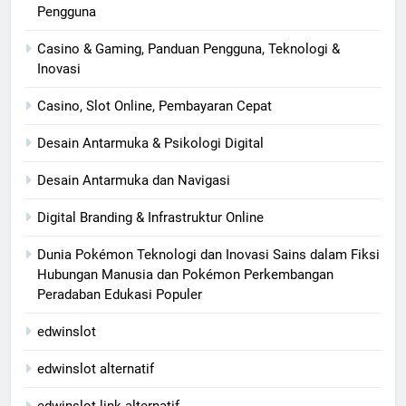
Pengguna
Casino & Gaming, Panduan Pengguna, Teknologi &
Inovasi
Casino, Slot Online, Pembayaran Cepat
Desain Antarmuka & Psikologi Digital
Desain Antarmuka dan Navigasi
Digital Branding & Infrastruktur Online
Dunia Pokémon Teknologi dan Inovasi Sains dalam Fiksi
Hubungan Manusia dan Pokémon Perkembangan
Peradaban Edukasi Populer
edwinslot
edwinslot alternatif