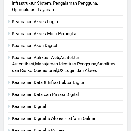
Infrastruktur Sistem, Pengalaman Pengguna,
Optimalisasi Layanan
Keamanan Akses Login
Keamanan Akses Multi-Perangkat
Keamanan Akun Digital
Keamanan Aplikasi Web,Arsitektur
Autentikasi,Manajemen Identitas Pengguna,Stabilitas
dan Risiko Operasional,UX Login dan Akses
Keamanan Data & Infrastruktur Digital
Keamanan Data dan Privasi Digital
Keamanan Digital
Keamanan Digital & Akses Platform Online
Keamanan Digital & Privasi