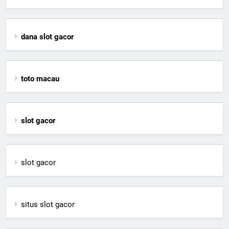
dana slot gacor
toto macau
slot gacor
slot gacor
situs slot gacor