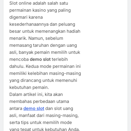
Slot online adalah salah satu
permainan kasino yang paling
digemari karena
kesederhanaannya dan peluang
besar untuk memenangkan hadiah
menarik. Namun, sebelum
memasang taruhan dengan uang
asli, banyak pemain memilih untuk
mencoba
demo slot
terlebih
dahulu. Kedua mode permainan ini
memiliki kelebihan masing-masing
yang dirancang untuk memenuhi
kebutuhan pemain.
Dalam artikel ini, kita akan
membahas perbedaan utama
antara
demo slot
dan slot uang
asli, manfaat dari masing-masing,
serta tips untuk memilih mode
yang tepat untuk kebutuhan Anda.