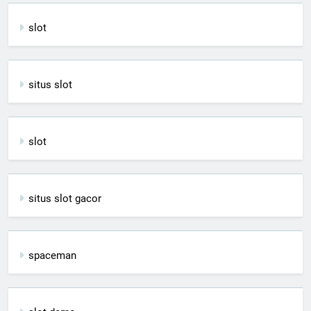
slot
situs slot
slot
situs slot gacor
spaceman