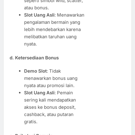
seperti simbol wild, scatter,
atau bonus.
Slot Uang Asli
: Menawarkan
pengalaman bermain yang
lebih mendebarkan karena
melibatkan taruhan uang
nyata.
d. Ketersediaan Bonus
Demo Slot
: Tidak
menawarkan bonus uang
nyata atau promosi lain.
Slot Uang Asli
: Pemain
sering kali mendapatkan
akses ke bonus deposit,
cashback, atau putaran
gratis.