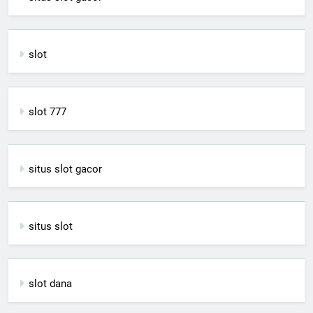
slot
slot 777
situs slot gacor
situs slot
slot dana