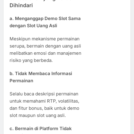
Dihindari
a. Menganggap Demo Slot Sama
dengan Slot Uang Asli
Meskipun mekanisme permainan
serupa, bermain dengan uang asli
melibatkan emosi dan manajemen
risiko yang berbeda.
b. Tidak Membaca Informasi
Permainan
Selalu baca deskripsi permainan
untuk memahami RTP, volatilitas,
dan fitur bonus, baik untuk demo
slot maupun slot uang asli.
c. Bermain di Platform Tidak