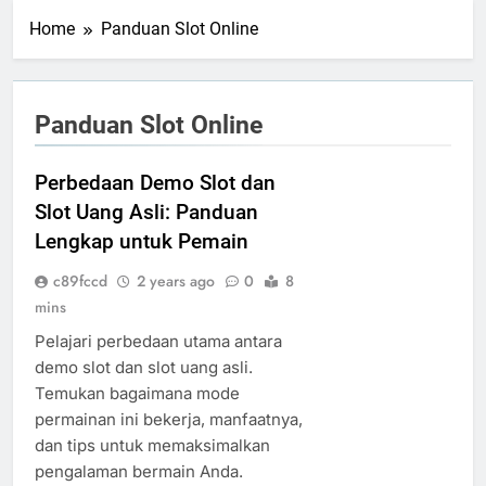
Home
Panduan Slot Online
Panduan Slot Online
Perbedaan Demo Slot dan
Slot Uang Asli: Panduan
Lengkap untuk Pemain
c89fccd
2 years ago
0
8
mins
Pelajari perbedaan utama antara
demo slot dan slot uang asli.
Temukan bagaimana mode
permainan ini bekerja, manfaatnya,
dan tips untuk memaksimalkan
pengalaman bermain Anda.