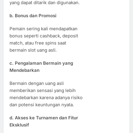
yang dapat ditarik dan digunakan.
b. Bonus dan Promosi
Pemain sering kali mendapatkan
bonus seperti cashback, deposit
match, atau free spins saat
bermain slot uang asli.
c. Pengalaman Bermain yang
Mendebarkan
Bermain dengan uang asli
memberikan sensasi yang lebih
mendebarkan karena adanya risiko
dan potensi keuntungan nyata.
d. Akses ke Turnamen dan Fitur
Eksklusif