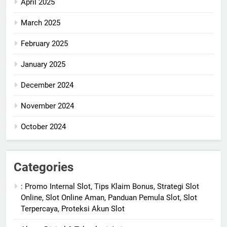
April 2025
March 2025
February 2025
January 2025
December 2024
November 2024
October 2024
Categories
: Promo Internal Slot, Tips Klaim Bonus, Strategi Slot
Online, Slot Online Aman, Panduan Pemula Slot, Slot
Terpercaya, Proteksi Akun Slot