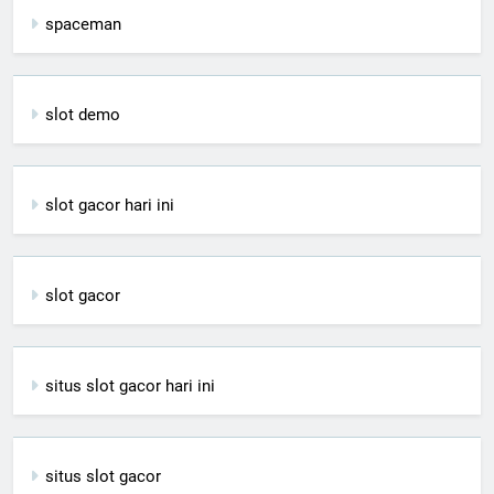
spaceman
slot demo
slot gacor hari ini
slot gacor
situs slot gacor hari ini
situs slot gacor