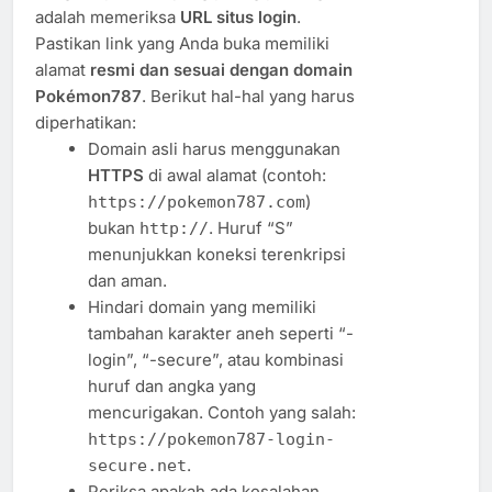
adalah memeriksa
URL situs login
.
Pastikan link yang Anda buka memiliki
alamat
resmi dan sesuai dengan domain
Pokémon787
. Berikut hal-hal yang harus
diperhatikan:
Domain asli harus menggunakan
HTTPS
di awal alamat (contoh:
)
https://pokemon787.com
bukan
. Huruf “S”
http://
menunjukkan koneksi terenkripsi
dan aman.
Hindari domain yang memiliki
tambahan karakter aneh seperti “-
login”, “-secure”, atau kombinasi
huruf dan angka yang
mencurigakan. Contoh yang salah:
https://pokemon787-login-
.
secure.net
Periksa apakah ada kesalahan