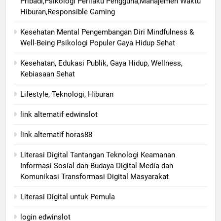
Pribadi,Psikologi Perilaku Pengguna,Manajemen Waktu
Hiburan,Responsible Gaming
Kesehatan Mental Pengembangan Diri Mindfulness &
Well-Being Psikologi Populer Gaya Hidup Sehat
Kesehatan, Edukasi Publik, Gaya Hidup, Wellness,
Kebiasaan Sehat
Lifestyle, Teknologi, Hiburan
link alternatif edwinslot
link alternatif horas88
Literasi Digital Tantangan Teknologi Keamanan
Informasi Sosial dan Budaya Digital Media dan
Komunikasi Transformasi Digital Masyarakat
Literasi Digital untuk Pemula
login edwinslot