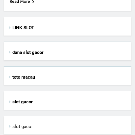
Read More
LINK SLOT
dana slot gacor
toto macau
slot gacor
slot gacor