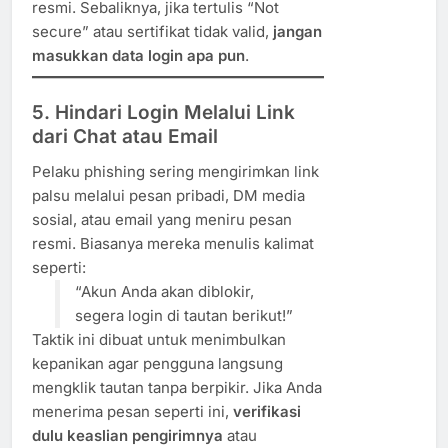
resmi. Sebaliknya, jika tertulis “Not
secure” atau sertifikat tidak valid,
jangan
masukkan data login apa pun
.
5. Hindari Login Melalui Link
dari Chat atau Email
Pelaku phishing sering mengirimkan link
palsu melalui pesan pribadi, DM media
sosial, atau email yang meniru pesan
resmi. Biasanya mereka menulis kalimat
seperti:
“Akun Anda akan diblokir,
segera login di tautan berikut!”
Taktik ini dibuat untuk menimbulkan
kepanikan agar pengguna langsung
mengklik tautan tanpa berpikir. Jika Anda
menerima pesan seperti ini,
verifikasi
dulu keaslian pengirimnya
atau