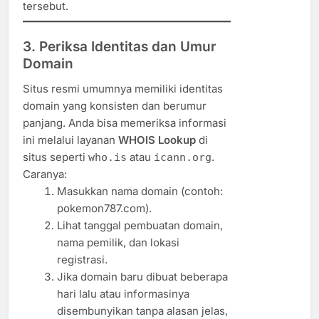
tersebut.
3. Periksa Identitas dan Umur
Domain
Situs resmi umumnya memiliki identitas
domain yang konsisten dan berumur
panjang. Anda bisa memeriksa informasi
ini melalui layanan
WHOIS Lookup
di
situs seperti
atau
.
who.is
icann.org
Caranya:
Masukkan nama domain (contoh:
pokemon787.com).
Lihat tanggal pembuatan domain,
nama pemilik, dan lokasi
registrasi.
Jika domain baru dibuat beberapa
hari lalu atau informasinya
disembunyikan tanpa alasan jelas,