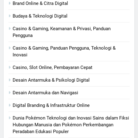
Brand Online & Citra Digital
Budaya & Teknologi Digital
Casino & Gaming, Keamanan & Privasi, Panduan
Pengguna
Casino & Gaming, Panduan Pengguna, Teknologi &
Inovasi
Casino, Slot Online, Pembayaran Cepat
Desain Antarmuka & Psikologi Digital
Desain Antarmuka dan Navigasi
Digital Branding & Infrastruktur Online
Dunia Pokémon Teknologi dan Inovasi Sains dalam Fiksi
Hubungan Manusia dan Pokémon Perkembangan
Peradaban Edukasi Populer