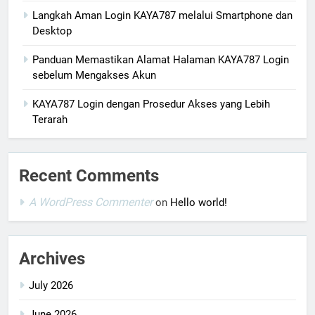
Langkah Aman Login KAYA787 melalui Smartphone dan
Desktop
Panduan Memastikan Alamat Halaman KAYA787 Login
sebelum Mengakses Akun
KAYA787 Login dengan Prosedur Akses yang Lebih
Terarah
Recent Comments
A WordPress Commenter
on
Hello world!
Archives
July 2026
June 2026