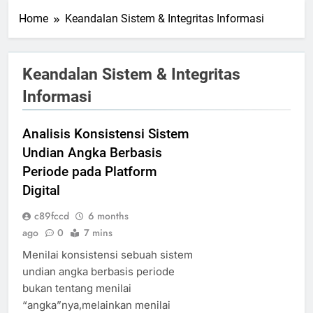
Home
Keandalan Sistem & Integritas Informasi
Keandalan Sistem & Integritas
Informasi
Analisis Konsistensi Sistem
Undian Angka Berbasis
Periode pada Platform
Digital
c89fccd
6 months
ago
0
7 mins
Menilai konsistensi sebuah sistem
undian angka berbasis periode
bukan tentang menilai
“angka”nya,melainkan menilai