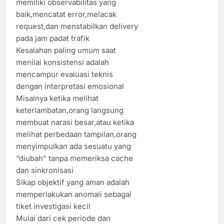
memiliki observabilitas yang
baik,mencatat error,melacak
request,dan menstabilkan delivery
pada jam padat trafik
Kesalahan paling umum saat
menilai konsistensi adalah
mencampur evaluasi teknis
dengan interpretasi emosional
Misalnya ketika melihat
keterlambatan,orang langsung
membuat narasi besar,atau ketika
melihat perbedaan tampilan,orang
menyimpulkan ada sesuatu yang
“diubah” tanpa memeriksa cache
dan sinkronisasi
Sikap objektif yang aman adalah
memperlakukan anomali sebagai
tiket investigasi kecil
Mulai dari cek periode dan