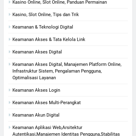
Kasino Online, Slot Online, Panduan Permainan
Kasino, Slot Online, Tips dan Trik
Keamanan & Teknologi Digital
Keamanan Akses & Tata Kelola Link
Keamanan Akses Digital
Keamanan Akses Digital, Manajemen Platform Online,
Infrastruktur Sistem, Pengalaman Pengguna,
Optimalisasi Layanan
Keamanan Akses Login
Keamanan Akses Multi-Perangkat
Keamanan Akun Digital
Keamanan Aplikasi Web,Arsitektur
Autentikasi,Manajemen Identitas Pengguna,Stabilitas