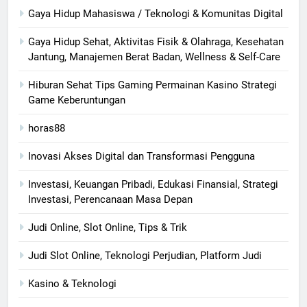
Gaya Hidup Mahasiswa / Teknologi & Komunitas Digital
Gaya Hidup Sehat, Aktivitas Fisik & Olahraga, Kesehatan
Jantung, Manajemen Berat Badan, Wellness & Self-Care
Hiburan Sehat Tips Gaming Permainan Kasino Strategi
Game Keberuntungan
horas88
Inovasi Akses Digital dan Transformasi Pengguna
Investasi, Keuangan Pribadi, Edukasi Finansial, Strategi
Investasi, Perencanaan Masa Depan
Judi Online, Slot Online, Tips & Trik
Judi Slot Online, Teknologi Perjudian, Platform Judi
Kasino & Teknologi