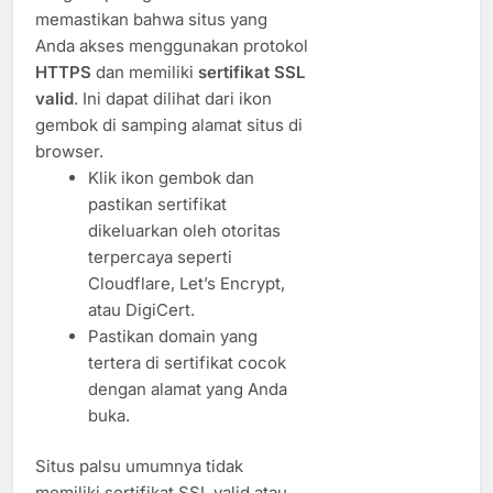
memastikan bahwa situs yang
Anda akses menggunakan protokol
HTTPS
dan memiliki
sertifikat SSL
valid
. Ini dapat dilihat dari ikon
gembok di samping alamat situs di
browser.
Klik ikon gembok dan
pastikan sertifikat
dikeluarkan oleh otoritas
terpercaya seperti
Cloudflare, Let’s Encrypt,
atau DigiCert.
Pastikan domain yang
tertera di sertifikat cocok
dengan alamat yang Anda
buka.
Situs palsu umumnya tidak
memiliki sertifikat SSL valid atau