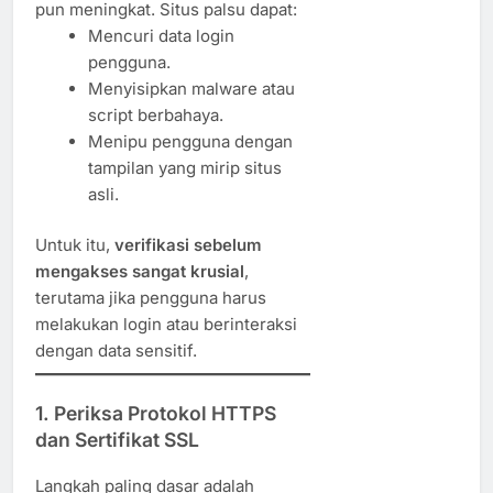
pun meningkat. Situs palsu dapat:
Mencuri data login
pengguna.
Menyisipkan malware atau
script berbahaya.
Menipu pengguna dengan
tampilan yang mirip situs
asli.
Untuk itu,
verifikasi sebelum
mengakses sangat krusial
,
terutama jika pengguna harus
melakukan login atau berinteraksi
dengan data sensitif.
1. Periksa Protokol HTTPS
dan Sertifikat SSL
Langkah paling dasar adalah