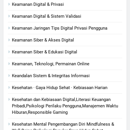
Keamanan Digital & Privasi
Keamanan Digital & Sistem Validasi
Keamanan Jaringan Tips Digital Privasi Pengguna
Keamanan Siber & Akses Digital
Keamanan Siber & Edukasi Digital
Keamanan, Teknologi, Permainan Online
Keandalan Sistem & Integritas Informasi
Kesehatan · Gaya Hidup Sehat · Kebiasaan Harian
Kesehatan dan Kebiasaan Digital,Literasi Keuangan
Pribadi,Psikologi Perilaku Pengguna,Manajemen Waktu
Hiburan,Responsible Gaming
Kesehatan Mental Pengembangan Diri Mindfulness &