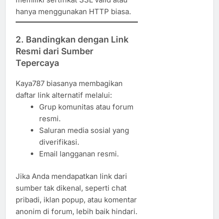
hanya menggunakan HTTP biasa.
2. Bandingkan dengan Link
Resmi dari Sumber
Tepercaya
Kaya787 biasanya membagikan
daftar link alternatif melalui:
Grup komunitas atau forum
resmi.
Saluran media sosial yang
diverifikasi.
Email langganan resmi.
Jika Anda mendapatkan link dari
sumber tak dikenal, seperti chat
pribadi, iklan popup, atau komentar
anonim di forum, lebih baik hindari.