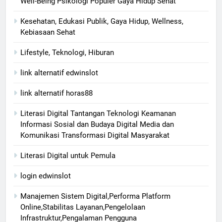
Well-Being Psikologi Populer Gaya Hidup Sehat
Kesehatan, Edukasi Publik, Gaya Hidup, Wellness,
Kebiasaan Sehat
Lifestyle, Teknologi, Hiburan
link alternatif edwinslot
link alternatif horas88
Literasi Digital Tantangan Teknologi Keamanan
Informasi Sosial dan Budaya Digital Media dan
Komunikasi Transformasi Digital Masyarakat
Literasi Digital untuk Pemula
login edwinslot
Manajemen Sistem Digital,Performa Platform
Online,Stabilitas Layanan,Pengelolaan
Infrastruktur,Pengalaman Pengguna