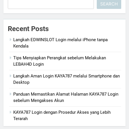
SEARCH
Recent Posts
Langkah EDWINSLOT Login melalui iPhone tanpa
Kendala
Tips Menyiapkan Perangkat sebelum Melakukan
LEBAH4D Login
Langkah Aman Login KAYA787 melalui Smartphone dan
Desktop
Panduan Memastikan Alamat Halaman KAYA787 Login
sebelum Mengakses Akun
KAYA787 Login dengan Prosedur Akses yang Lebih
Terarah