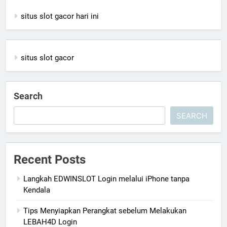
situs slot gacor hari ini
situs slot gacor
Search
SEARCH
Recent Posts
Langkah EDWINSLOT Login melalui iPhone tanpa
Kendala
Tips Menyiapkan Perangkat sebelum Melakukan
LEBAH4D Login