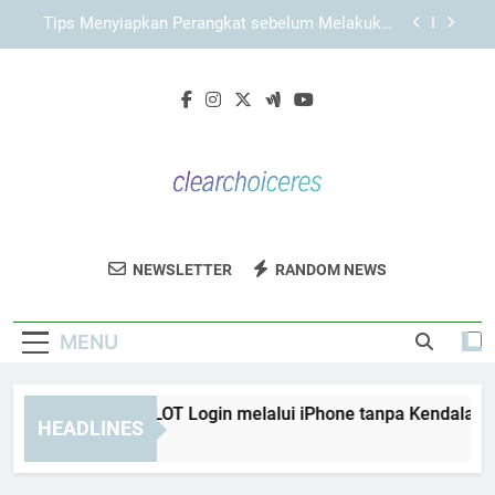
Skip
Langkah Aman Login KAYA787 melalui
to
Smartphone dan Desktop
content
Panduan Memastikan Alamat Halaman KAYA787
Login sebelum Mengakses Akun
Langkah EDWINSLOT Login melalui iPhone tanpa
Kendala
Tips Menyiapkan Perangkat sebelum Melakukan
LEBAH4D Login
Langkah Aman Login KAYA787 melalui
Smartphone dan Desktop
Clear Choice Res
Dapatkan Layanan Real Estate Profesional
Panduan Memastikan Alamat Halaman KAYA787
NEWSLETTER
RANDOM NEWS
Login sebelum Mengakses Akun
Untuk Properti Anda Dari Clear Choice Res.
MENU
angkah EDWINSLOT Login melalui iPhone tanpa Kendala
HEADLINES
Weeks Ago