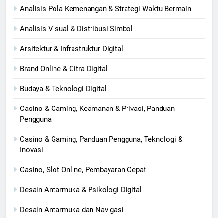
Analisis Pola Kemenangan & Strategi Waktu Bermain
Analisis Visual & Distribusi Simbol
Arsitektur & Infrastruktur Digital
Brand Online & Citra Digital
Budaya & Teknologi Digital
Casino & Gaming, Keamanan & Privasi, Panduan
Pengguna
Casino & Gaming, Panduan Pengguna, Teknologi &
Inovasi
Casino, Slot Online, Pembayaran Cepat
Desain Antarmuka & Psikologi Digital
Desain Antarmuka dan Navigasi