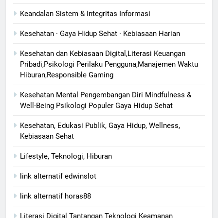
Keandalan Sistem & Integritas Informasi
Kesehatan · Gaya Hidup Sehat · Kebiasaan Harian
Kesehatan dan Kebiasaan Digital,Literasi Keuangan
Pribadi,Psikologi Perilaku Pengguna,Manajemen Waktu
Hiburan,Responsible Gaming
Kesehatan Mental Pengembangan Diri Mindfulness &
Well-Being Psikologi Populer Gaya Hidup Sehat
Kesehatan, Edukasi Publik, Gaya Hidup, Wellness,
Kebiasaan Sehat
Lifestyle, Teknologi, Hiburan
link alternatif edwinslot
link alternatif horas88
Literasi Digital Tantangan Teknologi Keamanan