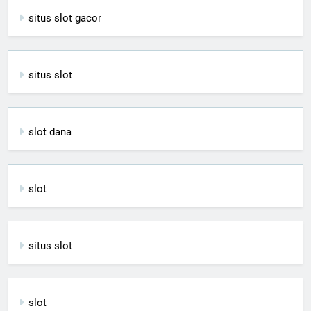
situs slot gacor
situs slot
slot dana
slot
situs slot
slot