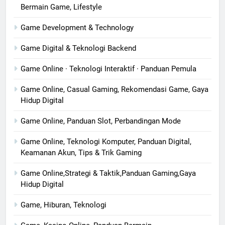
Bermain Game, Lifestyle
Game Development & Technology
Game Digital & Teknologi Backend
Game Online · Teknologi Interaktif · Panduan Pemula
Game Online, Casual Gaming, Rekomendasi Game, Gaya
Hidup Digital
Game Online, Panduan Slot, Perbandingan Mode
Game Online, Teknologi Komputer, Panduan Digital,
Keamanan Akun, Tips & Trik Gaming
Game Online,Strategi & Taktik,Panduan Gaming,Gaya
Hidup Digital
Game, Hiburan, Teknologi