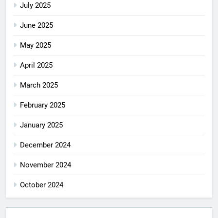
July 2025
June 2025
May 2025
April 2025
March 2025
February 2025
January 2025
December 2024
November 2024
October 2024