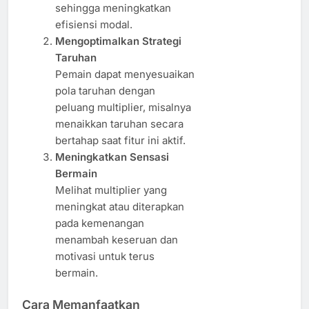
sehingga meningkatkan
efisiensi modal.
Mengoptimalkan Strategi
Taruhan
Pemain dapat menyesuaikan
pola taruhan dengan
peluang multiplier, misalnya
menaikkan taruhan secara
bertahap saat fitur ini aktif.
Meningkatkan Sensasi
Bermain
Melihat multiplier yang
meningkat atau diterapkan
pada kemenangan
menambah keseruan dan
motivasi untuk terus
bermain.
Cara Memanfaatkan