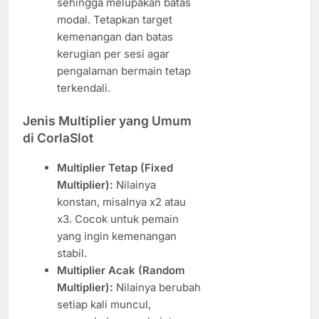
sehingga melupakan batas
modal. Tetapkan target
kemenangan dan batas
kerugian per sesi agar
pengalaman bermain tetap
terkendali.
Jenis Multiplier yang Umum
di CorlaSlot
Multiplier Tetap (Fixed
Multiplier):
Nilainya
konstan, misalnya x2 atau
x3. Cocok untuk pemain
yang ingin kemenangan
stabil.
Multiplier Acak (Random
Multiplier):
Nilainya berubah
setiap kali muncul,