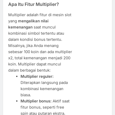
Apa Itu Fitur Multiplier?
Multiplier adalah fitur di mesin slot
yang
mengalikan nilai
kemenangan
saat muncul
kombinasi simbol tertentu atau
dalam kondisi bonus tertentu.
Misalnya, jika Anda menang
sebesar 100 koin dan ada multiplier
x2, total kemenangan menjadi 200
koin. Multiplier dapat muncul
dalam berbagai bentuk:
Multiplier reguler:
Diterapkan langsung pada
kombinasi kemenangan
biasa.
Multiplier bonus:
Aktif saat
fitur bonus, seperti free
spin atau putaran ekstra.