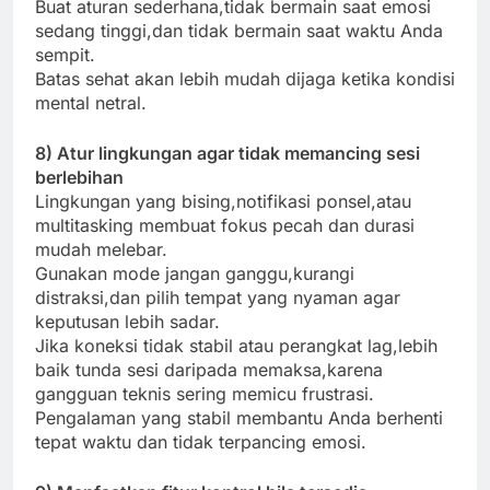
Buat aturan sederhana,tidak bermain saat emosi
sedang tinggi,dan tidak bermain saat waktu Anda
sempit.
Batas sehat akan lebih mudah dijaga ketika kondisi
mental netral.
8) Atur lingkungan agar tidak memancing sesi
berlebihan
Lingkungan yang bising,notifikasi ponsel,atau
multitasking membuat fokus pecah dan durasi
mudah melebar.
Gunakan mode jangan ganggu,kurangi
distraksi,dan pilih tempat yang nyaman agar
keputusan lebih sadar.
Jika koneksi tidak stabil atau perangkat lag,lebih
baik tunda sesi daripada memaksa,karena
gangguan teknis sering memicu frustrasi.
Pengalaman yang stabil membantu Anda berhenti
tepat waktu dan tidak terpancing emosi.