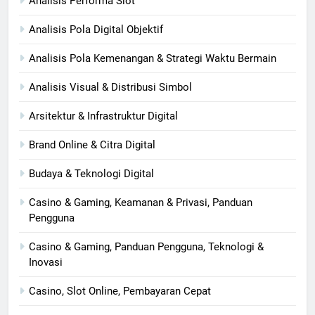
Analisis Performa Slot
Analisis Pola Digital Objektif
Analisis Pola Kemenangan & Strategi Waktu Bermain
Analisis Visual & Distribusi Simbol
Arsitektur & Infrastruktur Digital
Brand Online & Citra Digital
Budaya & Teknologi Digital
Casino & Gaming, Keamanan & Privasi, Panduan
Pengguna
Casino & Gaming, Panduan Pengguna, Teknologi &
Inovasi
Casino, Slot Online, Pembayaran Cepat