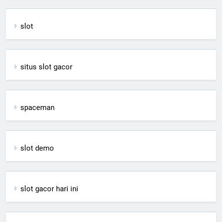
slot
situs slot gacor
spaceman
slot demo
slot gacor hari ini