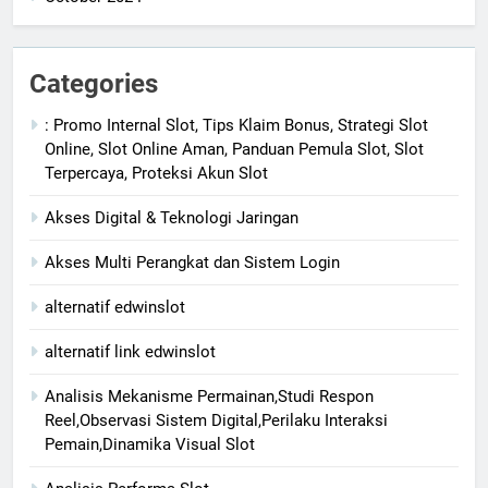
Categories
: Promo Internal Slot, Tips Klaim Bonus, Strategi Slot
Online, Slot Online Aman, Panduan Pemula Slot, Slot
Terpercaya, Proteksi Akun Slot
Akses Digital & Teknologi Jaringan
Akses Multi Perangkat dan Sistem Login
alternatif edwinslot
alternatif link edwinslot
Analisis Mekanisme Permainan,Studi Respon
Reel,Observasi Sistem Digital,Perilaku Interaksi
Pemain,Dinamika Visual Slot