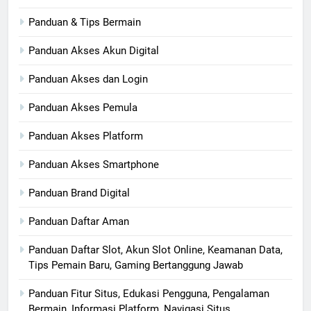
Panduan & Tips Bermain
Panduan Akses Akun Digital
Panduan Akses dan Login
Panduan Akses Pemula
Panduan Akses Platform
Panduan Akses Smartphone
Panduan Brand Digital
Panduan Daftar Aman
Panduan Daftar Slot, Akun Slot Online, Keamanan Data,
Tips Pemain Baru, Gaming Bertanggung Jawab
Panduan Fitur Situs, Edukasi Pengguna, Pengalaman
Bermain, Informasi Platform, Navigasi Situs