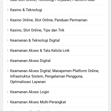
Kasino & Teknologi
Kasino Online, Slot Online, Panduan Permainan
Kasino, Slot Online, Tips dan Trik
Keamanan & Teknologi Digital
Keamanan Akses & Tata Kelola Link
Keamanan Akses Digital
Keamanan Akses Digital, Manajemen Platform Online,
Infrastruktur Sistem, Pengalaman Pengguna,
Optimalisasi Layanan
Keamanan Akses Login
Keamanan Akses Multi-Perangkat