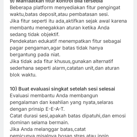
9) Manfaatkan fitur kontrol bila tersedia
Beberapa platform menyediakan fitur pengingat
waktu,batas deposit,atau pembatasan sesi.
Jika fitur seperti itu ada,aktifkan sejak awal karena
membantu menegakkan aturan ketika Anda
sedang tidak objektif.
Pendekatan edukatif menempatkan fitur sebagai
pagar pengaman,agar batas tidak hanya
bergantung pada niat.
Jika tidak ada fitur khusus,gunakan alternatif
sederhana seperti alarm,catatan unit,dan aturan
blok waktu.
10) Buat evaluasi singkat setelah sesi selesai
Evaluasi membantu Anda membangun
pengalaman dan keahlian yang nyata,selaras
dengan prinsip E-E-A-T.
Catat durasi sesi,apakah batas dipatuhi,dan emosi
dominan selama bermain.
Jika Anda melanggar batas,catat
pemicunya,misalnya bosan,stres,atau ingin