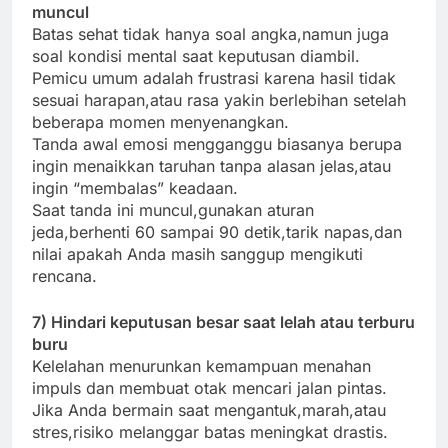
muncul
Batas sehat tidak hanya soal angka,namun juga
soal kondisi mental saat keputusan diambil.
Pemicu umum adalah frustrasi karena hasil tidak
sesuai harapan,atau rasa yakin berlebihan setelah
beberapa momen menyenangkan.
Tanda awal emosi mengganggu biasanya berupa
ingin menaikkan taruhan tanpa alasan jelas,atau
ingin “membalas” keadaan.
Saat tanda ini muncul,gunakan aturan
jeda,berhenti 60 sampai 90 detik,tarik napas,dan
nilai apakah Anda masih sanggup mengikuti
rencana.
7) Hindari keputusan besar saat lelah atau terburu
buru
Kelelahan menurunkan kemampuan menahan
impuls dan membuat otak mencari jalan pintas.
Jika Anda bermain saat mengantuk,marah,atau
stres,risiko melanggar batas meningkat drastis.