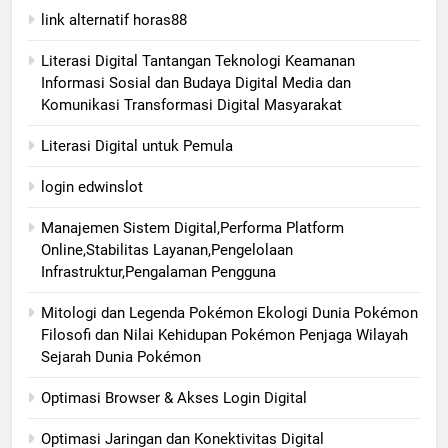
link alternatif horas88
Literasi Digital Tantangan Teknologi Keamanan
Informasi Sosial dan Budaya Digital Media dan
Komunikasi Transformasi Digital Masyarakat
Literasi Digital untuk Pemula
login edwinslot
Manajemen Sistem Digital,Performa Platform
Online,Stabilitas Layanan,Pengelolaan
Infrastruktur,Pengalaman Pengguna
Mitologi dan Legenda Pokémon Ekologi Dunia Pokémon
Filosofi dan Nilai Kehidupan Pokémon Penjaga Wilayah
Sejarah Dunia Pokémon
Optimasi Browser & Akses Login Digital
Optimasi Jaringan dan Konektivitas Digital