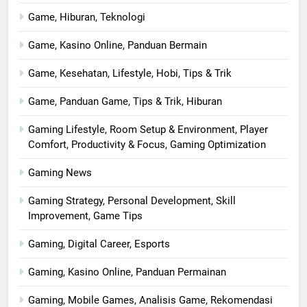
Game, Hiburan, Teknologi
Game, Kasino Online, Panduan Bermain
Game, Kesehatan, Lifestyle, Hobi, Tips & Trik
Game, Panduan Game, Tips & Trik, Hiburan
Gaming Lifestyle, Room Setup & Environment, Player
Comfort, Productivity & Focus, Gaming Optimization
Gaming News
Gaming Strategy, Personal Development, Skill
Improvement, Game Tips
Gaming, Digital Career, Esports
Gaming, Kasino Online, Panduan Permainan
Gaming, Mobile Games, Analisis Game, Rekomendasi