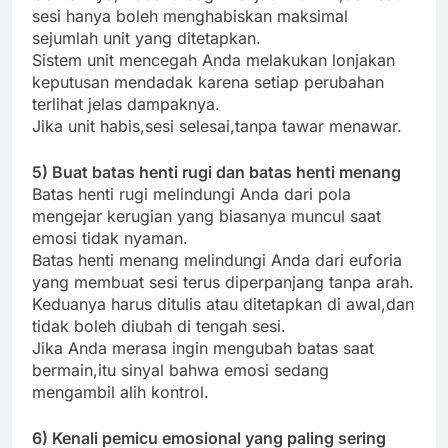
sesi hanya boleh menghabiskan maksimal
sejumlah unit yang ditetapkan.
Sistem unit mencegah Anda melakukan lonjakan
keputusan mendadak karena setiap perubahan
terlihat jelas dampaknya.
Jika unit habis,sesi selesai,tanpa tawar menawar.
5) Buat batas henti rugi dan batas henti menang
Batas henti rugi melindungi Anda dari pola
mengejar kerugian yang biasanya muncul saat
emosi tidak nyaman.
Batas henti menang melindungi Anda dari euforia
yang membuat sesi terus diperpanjang tanpa arah.
Keduanya harus ditulis atau ditetapkan di awal,dan
tidak boleh diubah di tengah sesi.
Jika Anda merasa ingin mengubah batas saat
bermain,itu sinyal bahwa emosi sedang
mengambil alih kontrol.
6) Kenali pemicu emosional yang paling sering