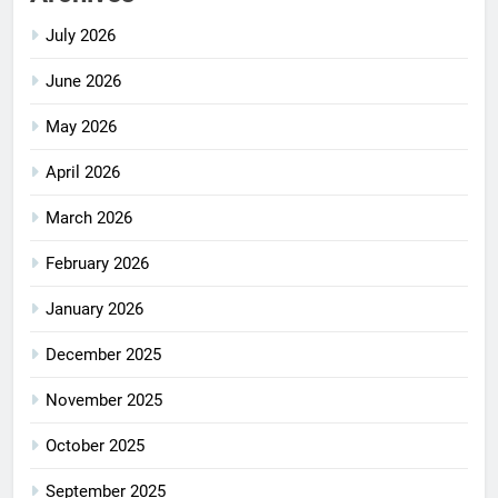
July 2026
June 2026
May 2026
April 2026
March 2026
February 2026
January 2026
December 2025
November 2025
October 2025
September 2025