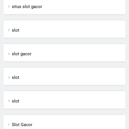
situs slot gacor
slot
slot gacor
slot
slot
Slot Gacor