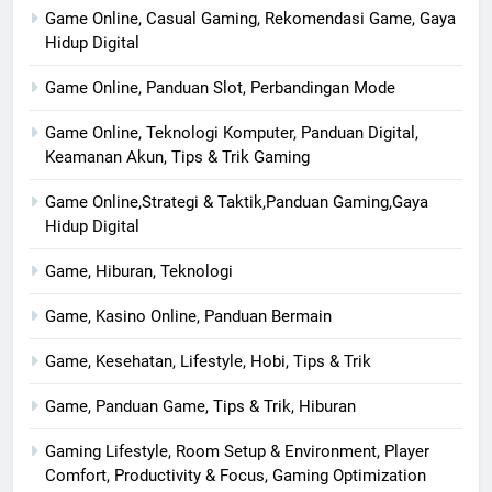
Game Online, Casual Gaming, Rekomendasi Game, Gaya
Hidup Digital
Game Online, Panduan Slot, Perbandingan Mode
Game Online, Teknologi Komputer, Panduan Digital,
Keamanan Akun, Tips & Trik Gaming
Game Online,Strategi & Taktik,Panduan Gaming,Gaya
Hidup Digital
Game, Hiburan, Teknologi
Game, Kasino Online, Panduan Bermain
Game, Kesehatan, Lifestyle, Hobi, Tips & Trik
Game, Panduan Game, Tips & Trik, Hiburan
Gaming Lifestyle, Room Setup & Environment, Player
Comfort, Productivity & Focus, Gaming Optimization