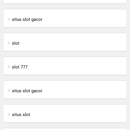
situs slot gacor
slot
slot 777
situs slot gacor
situs slot