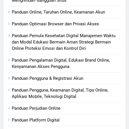
Menghindari Gangguan Situs
Panduan Online, Taruhan Online, Keamanan Akun
Panduan Optimasi Browser dan Privasi Akses
Panduan Pemula Kesehatan Digital Manajemen Waktu
dan Modal Edukasi Bermain Aman Strategi Bermain
Online Proteksi Emosi dan Kontrol Diri
Panduan Pengalaman Digital, Edukasi Brand Online,
Kenyamanan Akses Pengguna
Panduan Pengguna & Registrasi Akun
Panduan Pengguna, Keamanan Digital, Tips Online,
Aplikasi Mobile, Teknologi Digital
Panduan Perjudian Online
Panduan Platform Digital