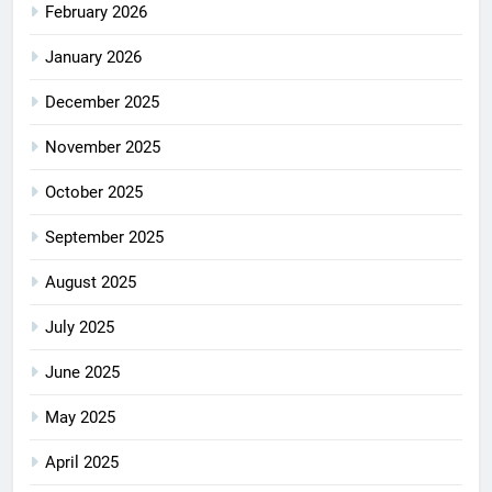
February 2026
January 2026
December 2025
November 2025
October 2025
September 2025
August 2025
July 2025
June 2025
May 2025
April 2025