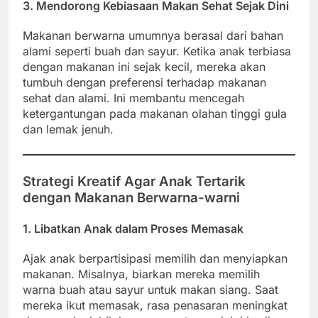
3.
Mendorong Kebiasaan Makan Sehat Sejak Dini
Makanan berwarna umumnya berasal dari bahan
alami seperti buah dan sayur. Ketika anak terbiasa
dengan makanan ini sejak kecil, mereka akan
tumbuh dengan preferensi terhadap makanan
sehat dan alami. Ini membantu mencegah
ketergantungan pada makanan olahan tinggi gula
dan lemak jenuh.
Strategi Kreatif Agar Anak Tertarik
dengan Makanan Berwarna-warni
1.
Libatkan Anak dalam Proses Memasak
Ajak anak berpartisipasi memilih dan menyiapkan
makanan. Misalnya, biarkan mereka memilih
warna buah atau sayur untuk makan siang. Saat
mereka ikut memasak, rasa penasaran meningkat