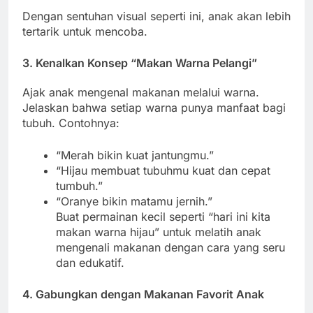
Dengan sentuhan visual seperti ini, anak akan lebih
tertarik untuk mencoba.
3.
Kenalkan Konsep “Makan Warna Pelangi”
Ajak anak mengenal makanan melalui warna.
Jelaskan bahwa setiap warna punya manfaat bagi
tubuh. Contohnya:
“Merah bikin kuat jantungmu.”
“Hijau membuat tubuhmu kuat dan cepat
tumbuh.”
“Oranye bikin matamu jernih.”
Buat permainan kecil seperti “hari ini kita
makan warna hijau” untuk melatih anak
mengenali makanan dengan cara yang seru
dan edukatif.
4.
Gabungkan dengan Makanan Favorit Anak