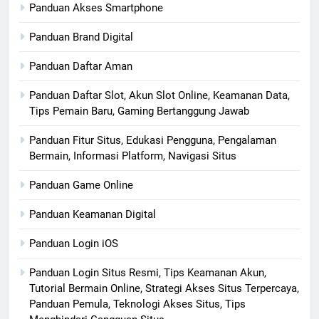
Panduan Akses Smartphone
Panduan Brand Digital
Panduan Daftar Aman
Panduan Daftar Slot, Akun Slot Online, Keamanan Data,
Tips Pemain Baru, Gaming Bertanggung Jawab
Panduan Fitur Situs, Edukasi Pengguna, Pengalaman
Bermain, Informasi Platform, Navigasi Situs
Panduan Game Online
Panduan Keamanan Digital
Panduan Login iOS
Panduan Login Situs Resmi, Tips Keamanan Akun,
Tutorial Bermain Online, Strategi Akses Situs Terpercaya,
Panduan Pemula, Teknologi Akses Situs, Tips