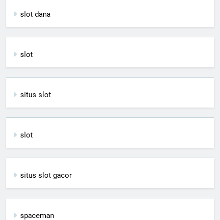
slot dana
slot
situs slot
slot
situs slot gacor
spaceman