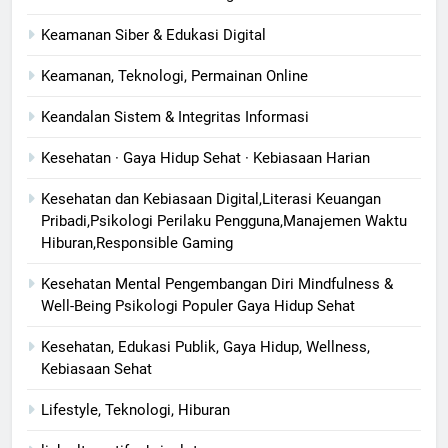
Keamanan Siber & Edukasi Digital
Keamanan, Teknologi, Permainan Online
Keandalan Sistem & Integritas Informasi
Kesehatan · Gaya Hidup Sehat · Kebiasaan Harian
Kesehatan dan Kebiasaan Digital,Literasi Keuangan
Pribadi,Psikologi Perilaku Pengguna,Manajemen Waktu
Hiburan,Responsible Gaming
Kesehatan Mental Pengembangan Diri Mindfulness &
Well-Being Psikologi Populer Gaya Hidup Sehat
Kesehatan, Edukasi Publik, Gaya Hidup, Wellness,
Kebiasaan Sehat
Lifestyle, Teknologi, Hiburan