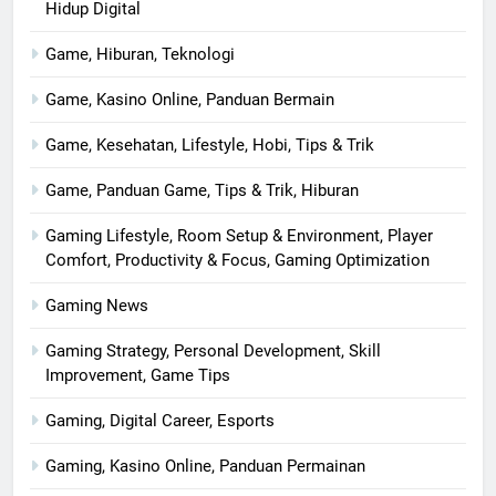
Hidup Digital
Game, Hiburan, Teknologi
Game, Kasino Online, Panduan Bermain
Game, Kesehatan, Lifestyle, Hobi, Tips & Trik
Game, Panduan Game, Tips & Trik, Hiburan
Gaming Lifestyle, Room Setup & Environment, Player
Comfort, Productivity & Focus, Gaming Optimization
Gaming News
Gaming Strategy, Personal Development, Skill
Improvement, Game Tips
Gaming, Digital Career, Esports
Gaming, Kasino Online, Panduan Permainan