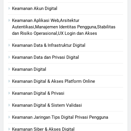
Keamanan Akun Digital
Keamanan Aplikasi Web,Arsitektur
Autentikasi,Manajemen Identitas Pengguna,Stabilitas
dan Risiko Operasional,UX Login dan Akses
Keamanan Data & Infrastruktur Digital
Keamanan Data dan Privasi Digital
Keamanan Digital
Keamanan Digital & Akses Platform Online
Keamanan Digital & Privasi
Keamanan Digital & Sistem Validasi
Keamanan Jaringan Tips Digital Privasi Pengguna
Keamanan Siber & Akses Digital