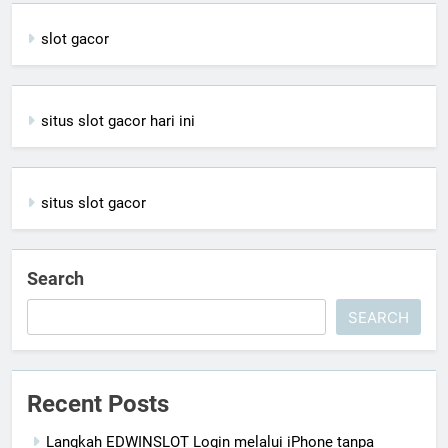
slot gacor
situs slot gacor hari ini
situs slot gacor
Search
SEARCH
Recent Posts
Langkah EDWINSLOT Login melalui iPhone tanpa