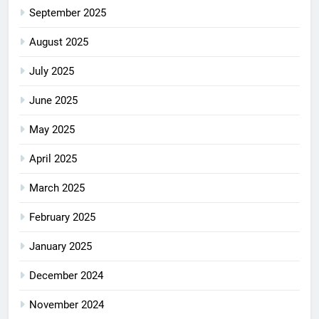
September 2025
August 2025
July 2025
June 2025
May 2025
April 2025
March 2025
February 2025
January 2025
December 2024
November 2024