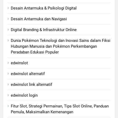
Desain Antarmuka & Psikologi Digital
Desain Antarmuka dan Navigasi
Digital Branding & Infrastruktur Online
Dunia Pokémon Teknologi dan Inovasi Sains dalam Fiksi
Hubungan Manusia dan Pokémon Perkembangan
Peradaban Edukasi Populer
edwinslot
edwinslot alternatif
edwinslot link alternatif
edwinslot login
Fitur Slot, Strategi Permainan, Tips Slot Online, Panduan
Pemula, Maksimalkan Kemenangan