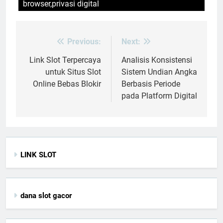
browser,privasi digital
Previous:
Next:
Post
navigation
Link Slot Terpercaya
Analisis Konsistensi
untuk Situs Slot
Sistem Undian Angka
Online Bebas Blokir
Berbasis Periode
pada Platform Digital
LINK SLOT
dana slot gacor