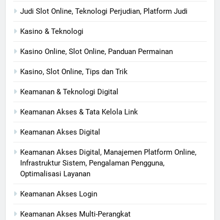
Judi Slot Online, Teknologi Perjudian, Platform Judi
Kasino & Teknologi
Kasino Online, Slot Online, Panduan Permainan
Kasino, Slot Online, Tips dan Trik
Keamanan & Teknologi Digital
Keamanan Akses & Tata Kelola Link
Keamanan Akses Digital
Keamanan Akses Digital, Manajemen Platform Online,
Infrastruktur Sistem, Pengalaman Pengguna,
Optimalisasi Layanan
Keamanan Akses Login
Keamanan Akses Multi-Perangkat