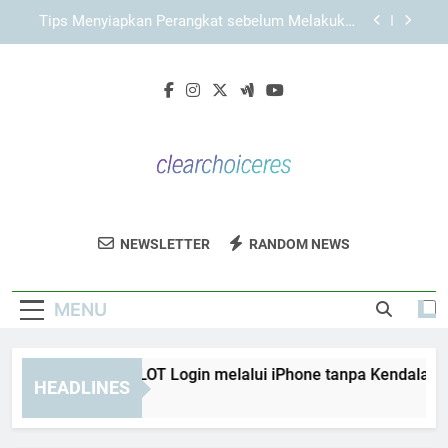
Skip
Langkah Aman Login KAYA787 melalui
to
Smartphone dan Desktop
content
Panduan Memastikan Alamat Halaman KAYA787
Login sebelum Mengakses Akun
Langkah EDWINSLOT Login melalui iPhone tanpa
Kendala
Tips Menyiapkan Perangkat sebelum Melakukan
LEBAH4D Login
Langkah Aman Login KAYA787 melalui
Smartphone dan Desktop
Clear Choice Res
Dapatkan Layanan Real Estate Profesional
Panduan Memastikan Alamat Halaman KAYA787
NEWSLETTER
RANDOM NEWS
Login sebelum Mengakses Akun
Untuk Properti Anda Dari Clear Choice Res.
MENU
angkah EDWINSLOT Login melalui iPhone tanpa Kendala
HEADLINES
 Weeks Ago