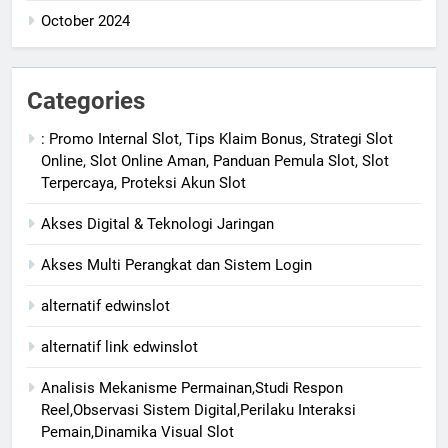
October 2024
Categories
: Promo Internal Slot, Tips Klaim Bonus, Strategi Slot
Online, Slot Online Aman, Panduan Pemula Slot, Slot
Terpercaya, Proteksi Akun Slot
Akses Digital & Teknologi Jaringan
Akses Multi Perangkat dan Sistem Login
alternatif edwinslot
alternatif link edwinslot
Analisis Mekanisme Permainan,Studi Respon
Reel,Observasi Sistem Digital,Perilaku Interaksi
Pemain,Dinamika Visual Slot