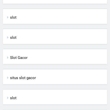
slot
slot
Slot Gacor
situs slot gacor
slot