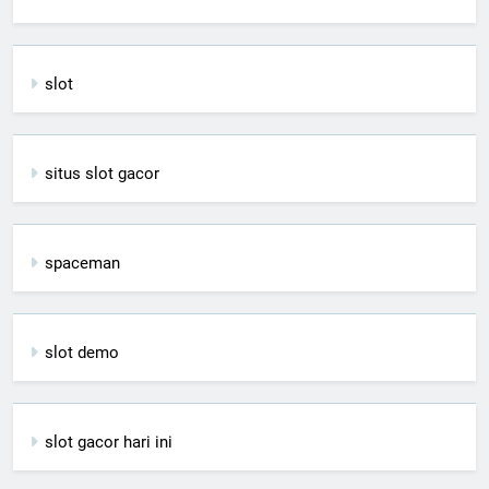
slot
situs slot gacor
spaceman
slot demo
slot gacor hari ini