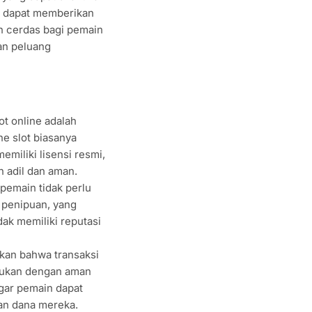
ne dapat memberikan
n cerdas bagi pemain
an peluang
ot online adalah
ne slot biasanya
emiliki lisensi resmi,
 adil dan aman.
pemain tidak perlu
u penipuan, yang
dak memiliki reputasi
ikan bahwa transaksi
akukan dengan aman
agar pemain dapat
an dana mereka.