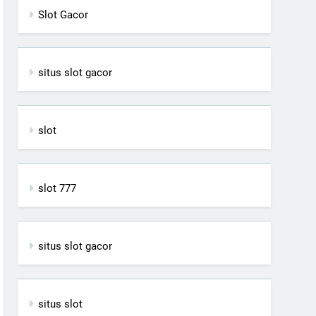
Slot Gacor
situs slot gacor
slot
slot 777
situs slot gacor
situs slot