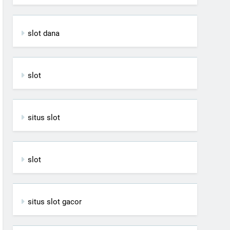
slot dana
slot
situs slot
slot
situs slot gacor