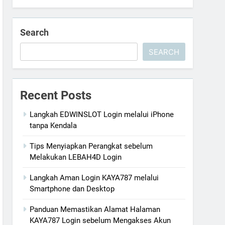
Search
SEARCH
Recent Posts
Langkah EDWINSLOT Login melalui iPhone
tanpa Kendala
Tips Menyiapkan Perangkat sebelum
Melakukan LEBAH4D Login
Langkah Aman Login KAYA787 melalui
Smartphone dan Desktop
Panduan Memastikan Alamat Halaman
KAYA787 Login sebelum Mengakses Akun