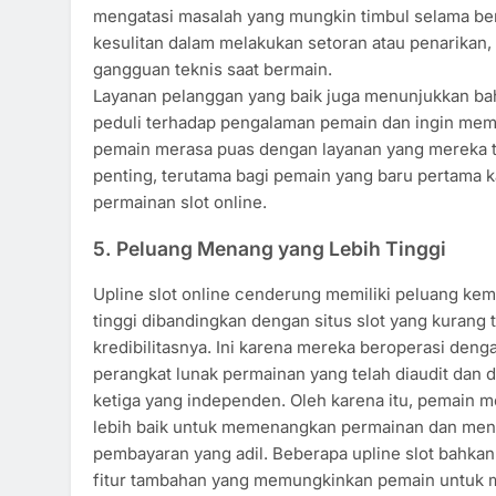
mengatasi masalah yang mungkin timbul selama ber
kesulitan dalam melakukan setoran atau penarikan,
gangguan teknis saat bermain.
Layanan pelanggan yang baik juga menunjukkan bah
peduli terhadap pengalaman pemain dan ingin me
pemain merasa puas dengan layanan yang mereka te
penting, terutama bagi pemain yang baru pertama 
permainan slot online.
5.
Peluang Menang yang Lebih Tinggi
Upline slot online cenderung memiliki peluang ke
tinggi dibandingkan dengan situs slot yang kurang 
kredibilitasnya. Ini karena mereka beroperasi de
perangkat lunak permainan yang telah diaudit dan di
ketiga yang independen. Oleh karena itu, pemain m
lebih baik untuk memenangkan permainan dan me
pembayaran yang adil. Beberapa upline slot bahkan
fitur tambahan yang memungkinkan pemain untuk 