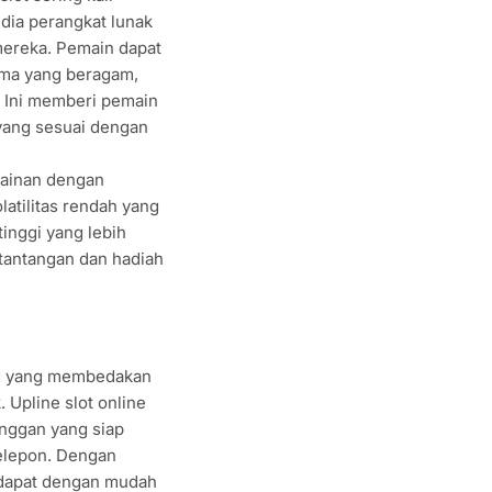
dia perangkat lunak
mereka. Pemain dapat
ema yang beragam,
. Ini memberi pemain
yang sesuai dengan
rmainan dengan
olatilitas rendah yang
tinggi yang lebih
tantangan dan hadiah
ing yang membedakan
. Upline slot online
anggan yang siap
telepon. Dengan
 dapat dengan mudah