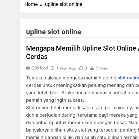
Home
upline slot online
upline slot online
Mengapa Memilih Upline Slot Online 
Cerdas
C89fccd
1 Year Ago
0
7 Mins
Temukan alasan mengapa memilih upline
slot onlin
cerdas untuk meningkatkan peluang menang dan 
yang lebih baik. Artikel ini membahas manfaat utama
pemain yang ingin sukses.
Slot online telah menjadi salah satu permainan yan
dunia perjudian daring, terutama bagi mereka yan
dan peluang untuk meraih kemenangan besar. Nam
banyaknya pilihan situs slot yang tersedia, penting
memilih dengan bijak, dan salah satu pilihan terbai