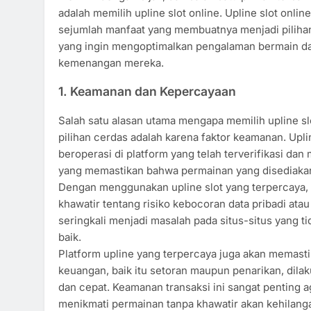
adalah memilih upline slot online. Upline slot onli
sejumlah manfaat yang membuatnya menjadi piliha
yang ingin mengoptimalkan pengalaman bermain d
kemenangan mereka.
1.
Keamanan dan Kepercayaan
Salah satu alasan utama mengapa memilih upline sl
pilihan cerdas adalah karena faktor keamanan. Upli
beroperasi di platform yang telah terverifikasi dan m
yang memastikan bahwa permainan yang disediakan
Dengan menggunakan upline slot yang terpercaya, 
khawatir tentang risiko kebocoran data pribadi ata
seringkali menjadi masalah pada situs-situs yang ti
baik.
Platform upline yang terpercaya juga akan memast
keuangan, baik itu setoran maupun penarikan, dil
dan cepat. Keamanan transaksi ini sangat penting 
menikmati permainan tanpa khawatir akan kehilang