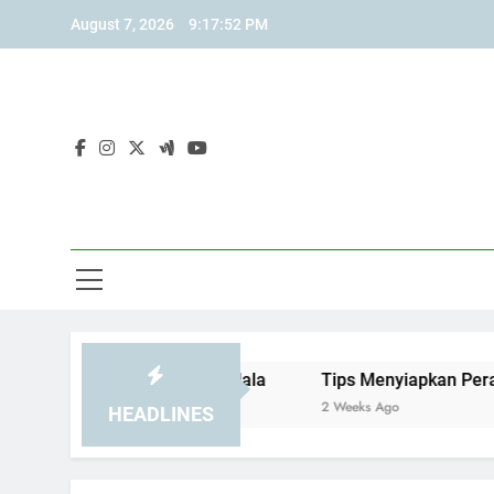
Skip
August 7, 2026
9:17:53 PM
to
content
Cle
Dapatkan L
iPhone tanpa Kendala
Tips Menyiapkan Perangkat seb
2 Weeks Ago
HEADLINES