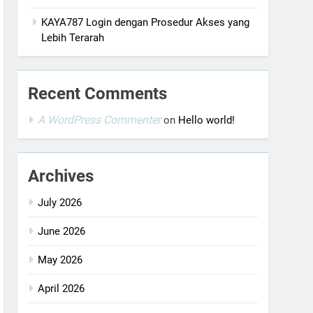
KAYA787 Login dengan Prosedur Akses yang
Lebih Terarah
Recent Comments
A WordPress Commenter
on
Hello world!
Archives
July 2026
June 2026
May 2026
April 2026