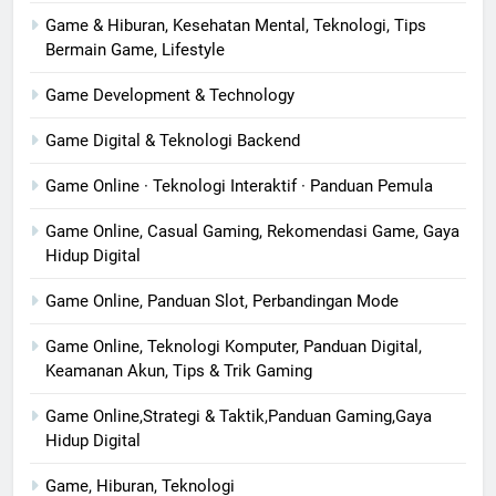
Game & Hiburan, Kesehatan Mental, Teknologi, Tips
Bermain Game, Lifestyle
Game Development & Technology
Game Digital & Teknologi Backend
Game Online · Teknologi Interaktif · Panduan Pemula
Game Online, Casual Gaming, Rekomendasi Game, Gaya
Hidup Digital
Game Online, Panduan Slot, Perbandingan Mode
Game Online, Teknologi Komputer, Panduan Digital,
Keamanan Akun, Tips & Trik Gaming
Game Online,Strategi & Taktik,Panduan Gaming,Gaya
Hidup Digital
Game, Hiburan, Teknologi