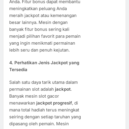
Anda. Fitur bonus dapat membantu
meningkatkan peluang Anda
meraih jackpot atau kemenangan
besar lainnya. Mesin dengan
banyak fitur bonus sering kali
menjadi pilihan favorit para pemain
yang ingin menikmati permainan
lebih seru dan penuh kejutan.
4.
Perhatikan Jenis Jackpot yang
Tersedia
Salah satu daya tarik utama dalam
permainan slot adalah
jackpot
.
Banyak mesin slot gacor
menawarkan
jackpot progresif
, di
mana total hadiah terus meningkat
seiring dengan setiap taruhan yang
dipasang oleh pemain. Mesin