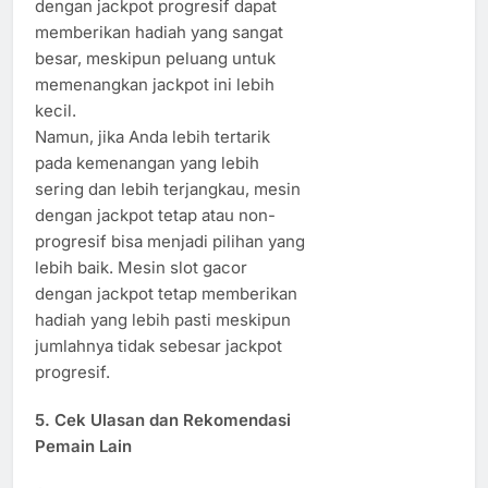
dengan jackpot progresif dapat
memberikan hadiah yang sangat
besar, meskipun peluang untuk
memenangkan jackpot ini lebih
kecil.
Namun, jika Anda lebih tertarik
pada kemenangan yang lebih
sering dan lebih terjangkau, mesin
dengan jackpot tetap atau non-
progresif bisa menjadi pilihan yang
lebih baik. Mesin slot gacor
dengan jackpot tetap memberikan
hadiah yang lebih pasti meskipun
jumlahnya tidak sebesar jackpot
progresif.
5.
Cek Ulasan dan Rekomendasi
Pemain Lain