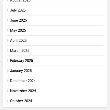
August 2025
July 2025
June 2025
May 2025
April 2025
March 2025
February 2025
January 2025
December 2024
November 2024
October 2024