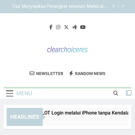
Skip
Langkah Aman Login KAYA787 melalui
to
Smartphone dan Desktop
content
Panduan Memastikan Alamat Halaman KAYA787
Login sebelum Mengakses Akun
Langkah EDWINSLOT Login melalui iPhone tanpa
Kendala
Tips Menyiapkan Perangkat sebelum Melakukan
LEBAH4D Login
Langkah Aman Login KAYA787 melalui
Smartphone dan Desktop
Clear Choice Res
Dapatkan Layanan Real Estate Profesional
Panduan Memastikan Alamat Halaman KAYA787
NEWSLETTER
RANDOM NEWS
Login sebelum Mengakses Akun
Untuk Properti Anda Dari Clear Choice Res.
MENU
angkah EDWINSLOT Login melalui iPhone tanpa Kendala
HEADLINES
Weeks Ago