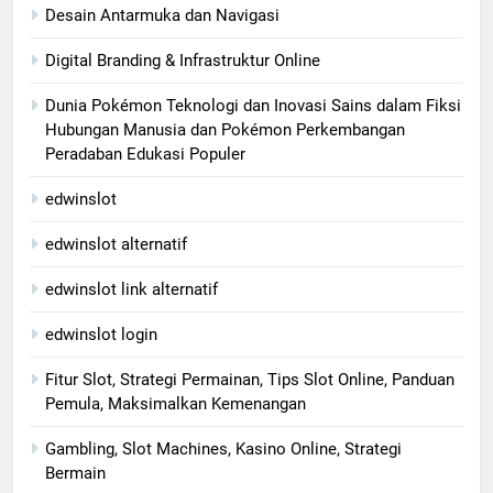
Desain Antarmuka dan Navigasi
Digital Branding & Infrastruktur Online
Dunia Pokémon Teknologi dan Inovasi Sains dalam Fiksi
Hubungan Manusia dan Pokémon Perkembangan
Peradaban Edukasi Populer
edwinslot
edwinslot alternatif
edwinslot link alternatif
edwinslot login
Fitur Slot, Strategi Permainan, Tips Slot Online, Panduan
Pemula, Maksimalkan Kemenangan
Gambling, Slot Machines, Kasino Online, Strategi
Bermain