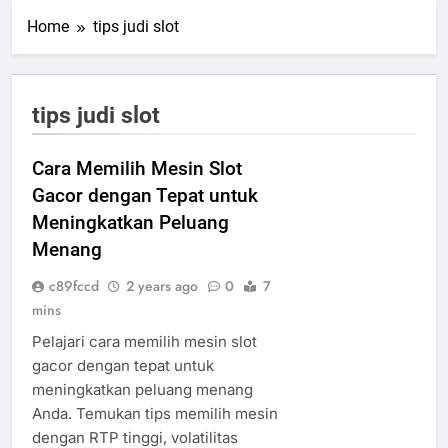
Home
tips judi slot
tips judi slot
Cara Memilih Mesin Slot
Gacor dengan Tepat untuk
Meningkatkan Peluang
Menang
c89fccd
2 years ago
0
7
mins
Pelajari cara memilih mesin slot
gacor dengan tepat untuk
meningkatkan peluang menang
Anda. Temukan tips memilih mesin
dengan RTP tinggi, volatilitas