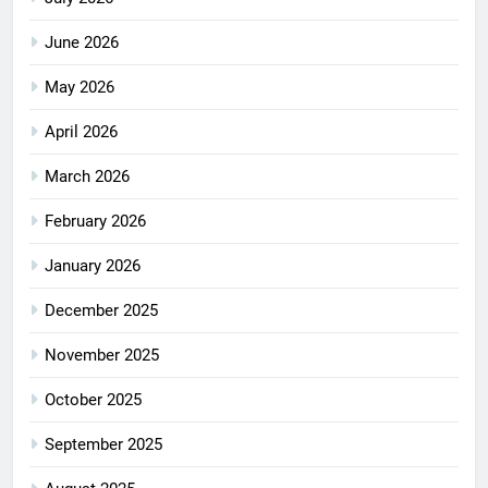
June 2026
May 2026
April 2026
March 2026
February 2026
January 2026
December 2025
November 2025
October 2025
September 2025