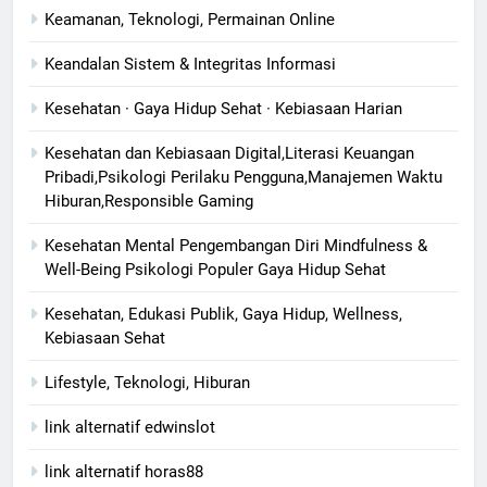
Keamanan, Teknologi, Permainan Online
Keandalan Sistem & Integritas Informasi
Kesehatan · Gaya Hidup Sehat · Kebiasaan Harian
Kesehatan dan Kebiasaan Digital,Literasi Keuangan
Pribadi,Psikologi Perilaku Pengguna,Manajemen Waktu
Hiburan,Responsible Gaming
Kesehatan Mental Pengembangan Diri Mindfulness &
Well-Being Psikologi Populer Gaya Hidup Sehat
Kesehatan, Edukasi Publik, Gaya Hidup, Wellness,
Kebiasaan Sehat
Lifestyle, Teknologi, Hiburan
link alternatif edwinslot
link alternatif horas88