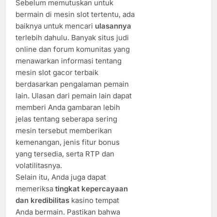
Sebelum memutuskan untuk
bermain di mesin slot tertentu, ada
baiknya untuk mencari
ulasannya
terlebih dahulu. Banyak situs judi
online dan forum komunitas yang
menawarkan informasi tentang
mesin slot gacor terbaik
berdasarkan pengalaman pemain
lain. Ulasan dari pemain lain dapat
memberi Anda gambaran lebih
jelas tentang seberapa sering
mesin tersebut memberikan
kemenangan, jenis fitur bonus
yang tersedia, serta RTP dan
volatilitasnya.
Selain itu, Anda juga dapat
memeriksa
tingkat kepercayaan
dan kredibilitas
kasino tempat
Anda bermain. Pastikan bahwa