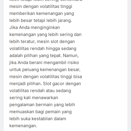
mesin dengan volatilitas tinggi
memberikan kemenangan yang
lebih besar tetapi lebih jarang.
Jika Anda menginginkan
kemenangan yang lebih sering dan
lebih teratur, mesin slot dengan
volatilitas rendah hingga sedang
adalah pilihan yang tepat. Namun,
jika Anda berani mengambil risiko
untuk peluang kemenangan besar,
mesin dengan volatilitas tinggi bisa
menjadi pilihan. Slot gacor dengan
volatilitas rendah atau sedang
sering kali menawarkan
pengalaman bermain yang lebih
memuaskan bagi pemain yang
lebih suka kestabilan dalam
kemenangan.