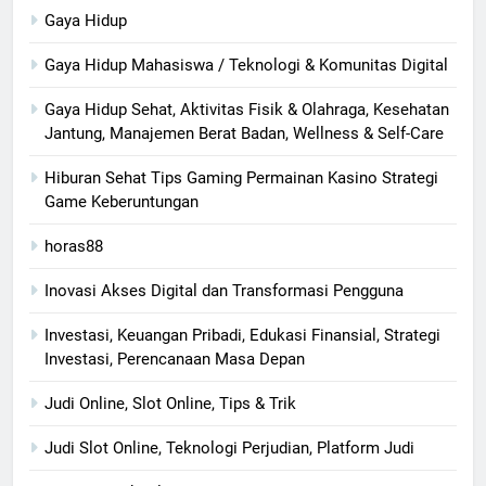
Gaya Hidup
Gaya Hidup Mahasiswa / Teknologi & Komunitas Digital
Gaya Hidup Sehat, Aktivitas Fisik & Olahraga, Kesehatan
Jantung, Manajemen Berat Badan, Wellness & Self-Care
Hiburan Sehat Tips Gaming Permainan Kasino Strategi
Game Keberuntungan
horas88
Inovasi Akses Digital dan Transformasi Pengguna
Investasi, Keuangan Pribadi, Edukasi Finansial, Strategi
Investasi, Perencanaan Masa Depan
Judi Online, Slot Online, Tips & Trik
Judi Slot Online, Teknologi Perjudian, Platform Judi