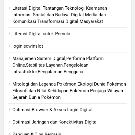
Literasi Digital Tantangan Teknologi Keamanan
Informasi Sosial dan Budaya Digital Media dan
Komunikasi Transformasi Digital Masyarakat
Literasi Digital untuk Pemula
login edwinslot
Manajemen Sistem Digital,Performa Platform
Online,Stabilitas Layanan,Pengelolaan
Infrastruktur,Pengalaman Pengguna
Mitologi dan Legenda Pokémon Ekologi Dunia Pokémon
Filosofi dan Nilai Kehidupan Pokémon Penjaga Wilayah
Sejarah Dunia Pokémon
Optimasi Browser & Akses Login Digital
Optimasi Jaringan dan Konektivitas Digital
Panduan & Tips Bermain