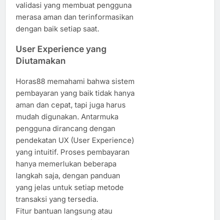
validasi yang membuat pengguna
merasa aman dan terinformasikan
dengan baik setiap saat.
User Experience yang
Diutamakan
Horas88 memahami bahwa sistem
pembayaran yang baik tidak hanya
aman dan cepat, tapi juga harus
mudah digunakan. Antarmuka
pengguna dirancang dengan
pendekatan UX (User Experience)
yang intuitif. Proses pembayaran
hanya memerlukan beberapa
langkah saja, dengan panduan
yang jelas untuk setiap metode
transaksi yang tersedia.
Fitur bantuan langsung atau