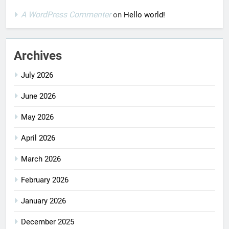
A WordPress Commenter
on
Hello world!
Archives
July 2026
June 2026
May 2026
April 2026
March 2026
February 2026
January 2026
December 2025