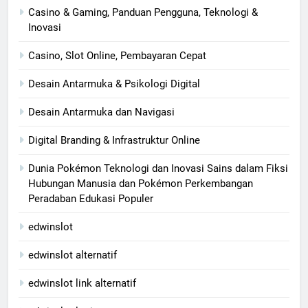
Casino & Gaming, Panduan Pengguna, Teknologi &
Inovasi
Casino, Slot Online, Pembayaran Cepat
Desain Antarmuka & Psikologi Digital
Desain Antarmuka dan Navigasi
Digital Branding & Infrastruktur Online
Dunia Pokémon Teknologi dan Inovasi Sains dalam Fiksi
Hubungan Manusia dan Pokémon Perkembangan
Peradaban Edukasi Populer
edwinslot
edwinslot alternatif
edwinslot link alternatif