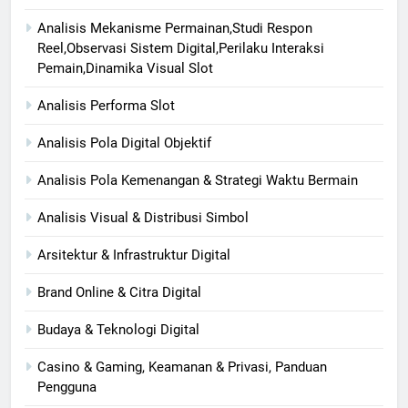
Analisis Mekanisme Permainan,Studi Respon
Reel,Observasi Sistem Digital,Perilaku Interaksi
Pemain,Dinamika Visual Slot
Analisis Performa Slot
Analisis Pola Digital Objektif
Analisis Pola Kemenangan & Strategi Waktu Bermain
Analisis Visual & Distribusi Simbol
Arsitektur & Infrastruktur Digital
Brand Online & Citra Digital
Budaya & Teknologi Digital
Casino & Gaming, Keamanan & Privasi, Panduan
Pengguna