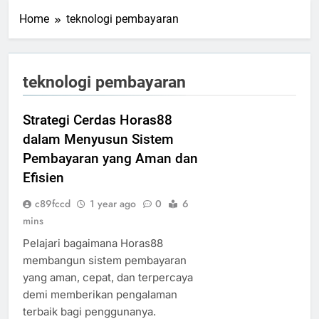
Home
teknologi pembayaran
teknologi pembayaran
Strategi Cerdas Horas88
dalam Menyusun Sistem
Pembayaran yang Aman dan
Efisien
c89fccd
1 year ago
0
6
mins
Pelajari bagaimana Horas88
membangun sistem pembayaran
yang aman, cepat, dan terpercaya
demi memberikan pengalaman
terbaik bagi penggunanya.