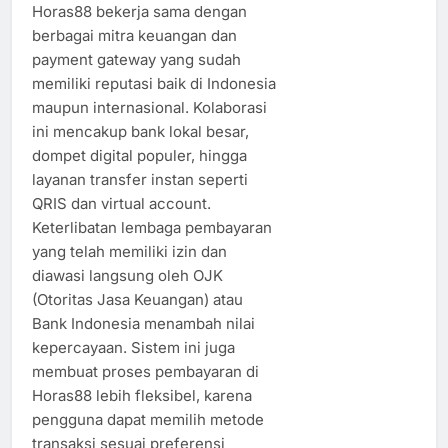
Horas88 bekerja sama dengan
berbagai mitra keuangan dan
payment gateway yang sudah
memiliki reputasi baik di Indonesia
maupun internasional. Kolaborasi
ini mencakup bank lokal besar,
dompet digital populer, hingga
layanan transfer instan seperti
QRIS dan virtual account.
Keterlibatan lembaga pembayaran
yang telah memiliki izin dan
diawasi langsung oleh OJK
(Otoritas Jasa Keuangan) atau
Bank Indonesia menambah nilai
kepercayaan. Sistem ini juga
membuat proses pembayaran di
Horas88 lebih fleksibel, karena
pengguna dapat memilih metode
transaksi sesuai preferensi