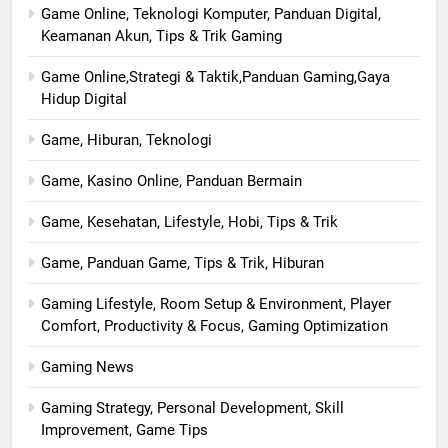
Game Online, Teknologi Komputer, Panduan Digital,
Keamanan Akun, Tips & Trik Gaming
Game Online,Strategi & Taktik,Panduan Gaming,Gaya
Hidup Digital
Game, Hiburan, Teknologi
Game, Kasino Online, Panduan Bermain
Game, Kesehatan, Lifestyle, Hobi, Tips & Trik
Game, Panduan Game, Tips & Trik, Hiburan
Gaming Lifestyle, Room Setup & Environment, Player
Comfort, Productivity & Focus, Gaming Optimization
Gaming News
Gaming Strategy, Personal Development, Skill
Improvement, Game Tips