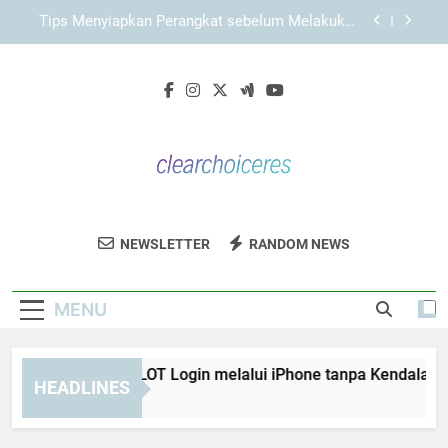
Skip
Langkah Aman Login KAYA787 melalui
to
Smartphone dan Desktop
content
Panduan Memastikan Alamat Halaman KAYA787
Login sebelum Mengakses Akun
Langkah EDWINSLOT Login melalui iPhone tanpa
Kendala
Tips Menyiapkan Perangkat sebelum Melakukan
LEBAH4D Login
Langkah Aman Login KAYA787 melalui
Smartphone dan Desktop
Clear Choice Res
Dapatkan Layanan Real Estate Profesional
Panduan Memastikan Alamat Halaman KAYA787
NEWSLETTER
RANDOM NEWS
Login sebelum Mengakses Akun
Untuk Properti Anda Dari Clear Choice Res.
MENU
angkah EDWINSLOT Login melalui iPhone tanpa Kendala
HEADLINES
Weeks Ago