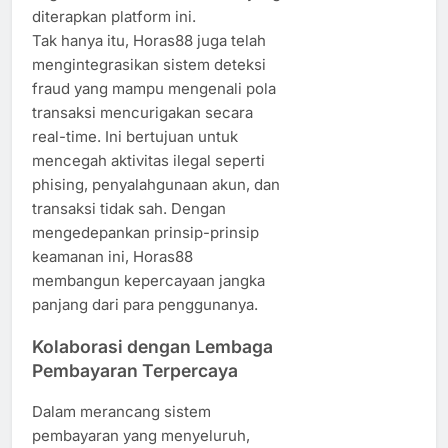
diterapkan platform ini.
Tak hanya itu, Horas88 juga telah
mengintegrasikan sistem deteksi
fraud yang mampu mengenali pola
transaksi mencurigakan secara
real-time. Ini bertujuan untuk
mencegah aktivitas ilegal seperti
phising, penyalahgunaan akun, dan
transaksi tidak sah. Dengan
mengedepankan prinsip-prinsip
keamanan ini, Horas88
membangun kepercayaan jangka
panjang dari para penggunanya.
Kolaborasi dengan Lembaga
Pembayaran Terpercaya
Dalam merancang sistem
pembayaran yang menyeluruh,