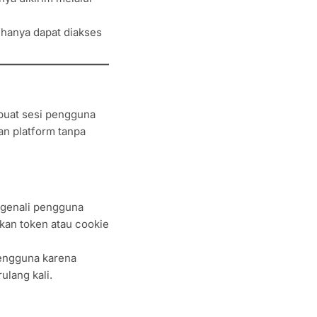
hanya dapat diakses
buat sesi pengguna
n platform tanpa
genali pengguna
kan token atau cookie
engguna karena
ulang kali.