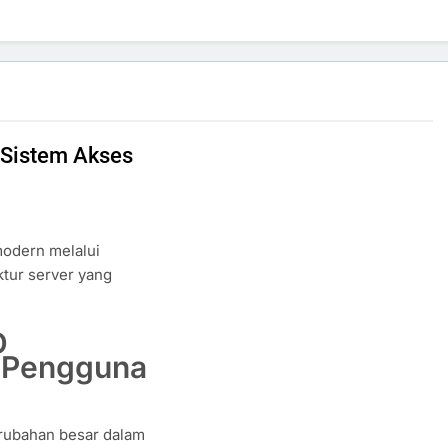
 Sistem Akses
odern melalui
ktur server yang
D
 Pengguna
rubahan besar dalam