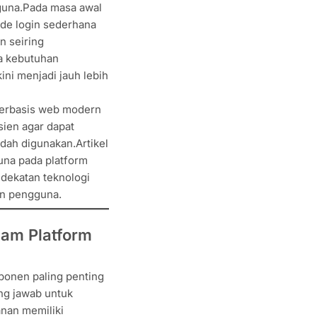
guna.Pada masa awal
de login sederhana
 seiring
a kebutuhan
ini menjadi jauh lebih
berbasis web modern
sien agar dapat
dah digunakan.Artikel
una pada platform
ndekatan teknologi
n pengguna.
lam Platform
onen paling penting
ung jawab untuk
nan memiliki