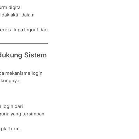
rm digital
idak aktif dalam
reka lupa logout dari
ndukung Sistem
da mekanisme login
dukungnya.
login dari
guna yang tersimpan
 platform.