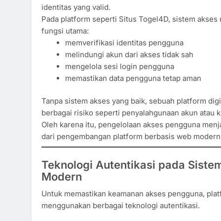
identitas yang valid.
Pada platform seperti Situs Togel4D, sistem akses
fungsi utama:
memverifikasi identitas pengguna
melindungi akun dari akses tidak sah
mengelola sesi login pengguna
memastikan data pengguna tetap aman
Tanpa sistem akses yang baik, sebuah platform dig
berbagai risiko seperti penyalahgunaan akun atau 
Oleh karena itu, pengelolaan akses pengguna menj
dari pengembangan platform berbasis web modern
Teknologi Autentikasi pada Siste
Modern
Untuk memastikan keamanan akses pengguna, platf
menggunakan berbagai teknologi autentikasi.