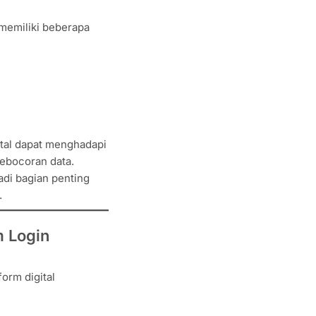
 memiliki beberapa
ital dapat menghadapi
kebocoran data.
adi bagian penting
.
m Login
orm digital