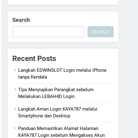
Search
SEARCH
Recent Posts
Langkah EDWINSLOT Login melalui iPhone
tanpa Kendala
Tips Menyiapkan Perangkat sebelum
Melakukan LEBAH4D Login
Langkah Aman Login KAYA787 melalui
Smartphone dan Desktop
Panduan Memastikan Alamat Halaman
KAYA787 Login sebelum Mengakses Akun