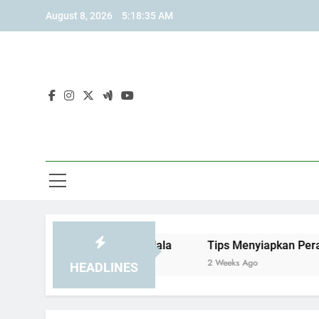
Skip
August 8, 2026
5:18:36 AM
to
content
Cle
Dapatkan L
Phone tanpa Kendala
Tips Menyiapkan Perangkat sebe
2 Weeks Ago
HEADLINES