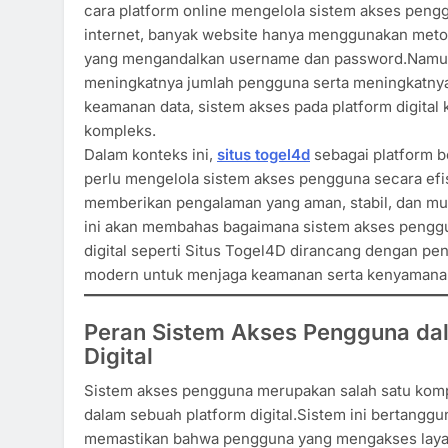
cara platform online mengelola sistem akses peng
internet, banyak website hanya menggunakan meto
yang mengandalkan username dan password.Namun
meningkatnya jumlah pengguna serta meningkatny
keamanan data, sistem akses pada platform digital k
kompleks.
Dalam konteks ini,
situs togel4d
sebagai platform 
perlu mengelola sistem akses pengguna secara efi
memberikan pengalaman yang aman, stabil, dan mu
ini akan membahas bagaimana sistem akses pengg
digital seperti Situs Togel4D dirancang dengan pe
modern untuk menjaga keamanan serta kenyamana
Peran Sistem Akses Pengguna da
Digital
Sistem akses pengguna merupakan salah satu komp
dalam sebuah platform digital.Sistem ini bertangg
memastikan bahwa pengguna yang mengakses laya