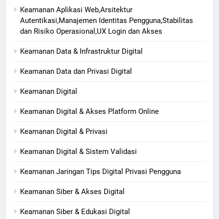
Keamanan Aplikasi Web,Arsitektur
Autentikasi,Manajemen Identitas Pengguna,Stabilitas
dan Risiko Operasional,UX Login dan Akses
Keamanan Data & Infrastruktur Digital
Keamanan Data dan Privasi Digital
Keamanan Digital
Keamanan Digital & Akses Platform Online
Keamanan Digital & Privasi
Keamanan Digital & Sistem Validasi
Keamanan Jaringan Tips Digital Privasi Pengguna
Keamanan Siber & Akses Digital
Keamanan Siber & Edukasi Digital