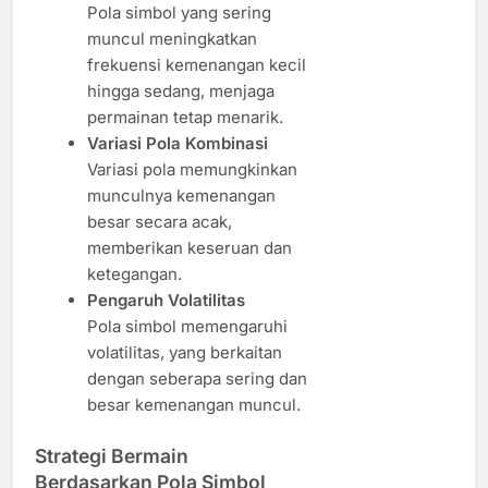
Pola simbol yang sering
muncul meningkatkan
frekuensi kemenangan kecil
hingga sedang, menjaga
permainan tetap menarik.
Variasi Pola Kombinasi
Variasi pola memungkinkan
munculnya kemenangan
besar secara acak,
memberikan keseruan dan
ketegangan.
Pengaruh Volatilitas
Pola simbol memengaruhi
volatilitas, yang berkaitan
dengan seberapa sering dan
besar kemenangan muncul.
Strategi Bermain
Berdasarkan Pola Simbol