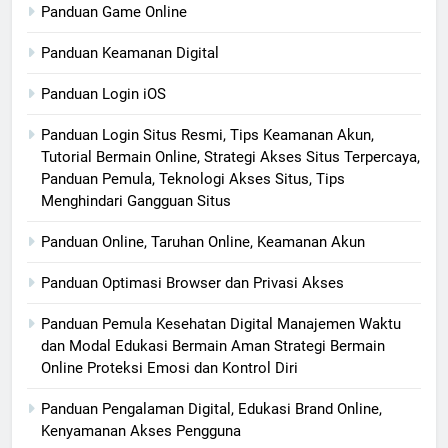
Panduan Game Online
Panduan Keamanan Digital
Panduan Login iOS
Panduan Login Situs Resmi, Tips Keamanan Akun,
Tutorial Bermain Online, Strategi Akses Situs Terpercaya,
Panduan Pemula, Teknologi Akses Situs, Tips
Menghindari Gangguan Situs
Panduan Online, Taruhan Online, Keamanan Akun
Panduan Optimasi Browser dan Privasi Akses
Panduan Pemula Kesehatan Digital Manajemen Waktu
dan Modal Edukasi Bermain Aman Strategi Bermain
Online Proteksi Emosi dan Kontrol Diri
Panduan Pengalaman Digital, Edukasi Brand Online,
Kenyamanan Akses Pengguna