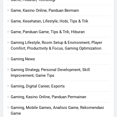
Game, Kasino Online, Panduan Bermain
Game, Kesehatan, Lifestyle, Hobi, Tips & Trik
Game, Panduan Game, Tips & Trik, Hiburan
Gaming Lifestyle, Room Setup & Environment, Player
Comfort, Productivity & Focus, Gaming Optimization
Gaming News
Gaming Strategy, Personal Development, Skill
Improvement, Game Tips
Gaming, Digital Career, Esports
Gaming, Kasino Online, Panduan Permainan
Gaming, Mobile Games, Analisis Game, Rekomendasi
Game