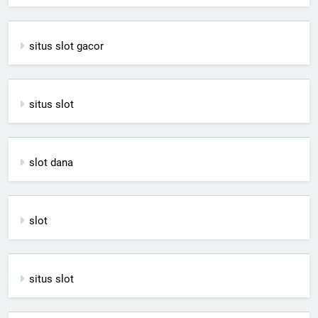
situs slot gacor
situs slot
slot dana
slot
situs slot