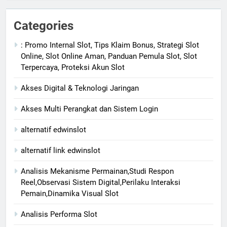
Categories
: Promo Internal Slot, Tips Klaim Bonus, Strategi Slot
Online, Slot Online Aman, Panduan Pemula Slot, Slot
Terpercaya, Proteksi Akun Slot
Akses Digital & Teknologi Jaringan
Akses Multi Perangkat dan Sistem Login
alternatif edwinslot
alternatif link edwinslot
Analisis Mekanisme Permainan,Studi Respon
Reel,Observasi Sistem Digital,Perilaku Interaksi
Pemain,Dinamika Visual Slot
Analisis Performa Slot