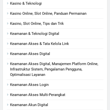
Kasino & Teknologi
Kasino Online, Slot Online, Panduan Permainan
Kasino, Slot Online, Tips dan Trik
Keamanan & Teknologi Digital
Keamanan Akses & Tata Kelola Link
Keamanan Akses Digital
Keamanan Akses Digital, Manajemen Platform Online,
Infrastruktur Sistem, Pengalaman Pengguna,
Optimalisasi Layanan
Keamanan Akses Login
Keamanan Akses Multi-Perangkat
Keamanan Akun Digital