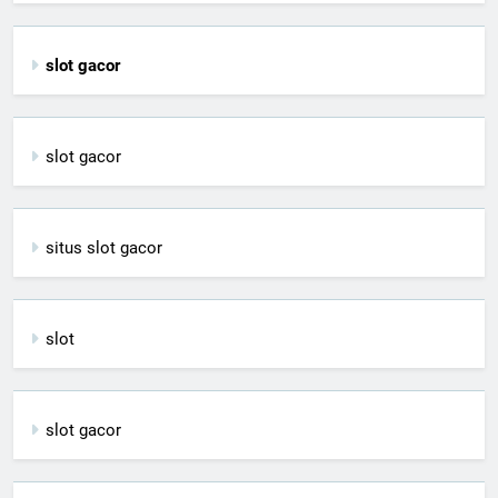
slot gacor
slot gacor
situs slot gacor
slot
slot gacor