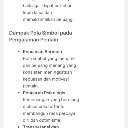
baik agar dapat bertahan
lebih lama dan
memaksimalkan peluang.
Dampak Pola Simbol pada
Pengalaman Pemain
Kepuasan Bermain
Pola simbol yang menarik
dan peluang menang yang
konsisten meningkatkan
kepuasan dan motivasi
pemain.
Pengaruh Psikologis
Kemenangan yang berulang
melalui pola tertentu
membangun rasa percaya
diri dan optimisme.
Transparansi dan