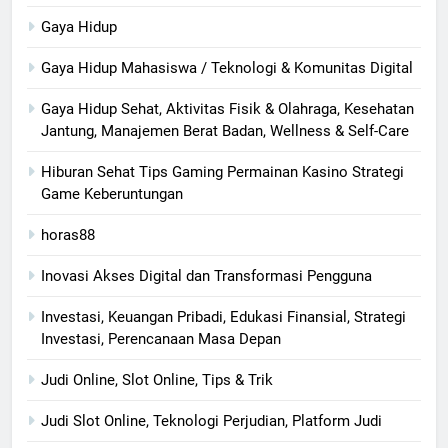
Gaya Hidup
Gaya Hidup Mahasiswa / Teknologi & Komunitas Digital
Gaya Hidup Sehat, Aktivitas Fisik & Olahraga, Kesehatan
Jantung, Manajemen Berat Badan, Wellness & Self-Care
Hiburan Sehat Tips Gaming Permainan Kasino Strategi
Game Keberuntungan
horas88
Inovasi Akses Digital dan Transformasi Pengguna
Investasi, Keuangan Pribadi, Edukasi Finansial, Strategi
Investasi, Perencanaan Masa Depan
Judi Online, Slot Online, Tips & Trik
Judi Slot Online, Teknologi Perjudian, Platform Judi