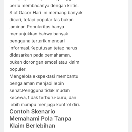
perlu membacanya dengan kritis.
Slot Gacor Hari Ini memang banyak
dicari, tetapi popularitas bukan
jaminan.Popularitas hanya
menunjukkan bahwa banyak
pengguna tertarik mencari
informasi.Keputusan tetap harus
didasarkan pada pemahaman,
bukan dorongan emosi atau klaim
populer.
Mengelola ekspektasi membantu
pengalaman menjadi lebih
sehat.Pengguna tidak mudah
kecewa, tidak terburu-buru, dan
lebih mampu menjaga kontrol diri.
Contoh Skenario
Memahami Pola Tanpa
Klaim Berlebihan