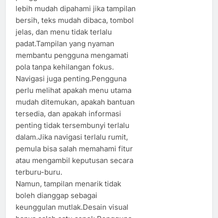
lebih mudah dipahami jika tampilan
bersih, teks mudah dibaca, tombol
jelas, dan menu tidak terlalu
padat.Tampilan yang nyaman
membantu pengguna mengamati
pola tanpa kehilangan fokus.
Navigasi juga penting.Pengguna
perlu melihat apakah menu utama
mudah ditemukan, apakah bantuan
tersedia, dan apakah informasi
penting tidak tersembunyi terlalu
dalam.Jika navigasi terlalu rumit,
pemula bisa salah memahami fitur
atau mengambil keputusan secara
terburu-buru.
Namun, tampilan menarik tidak
boleh dianggap sebagai
keunggulan mutlak.Desain visual