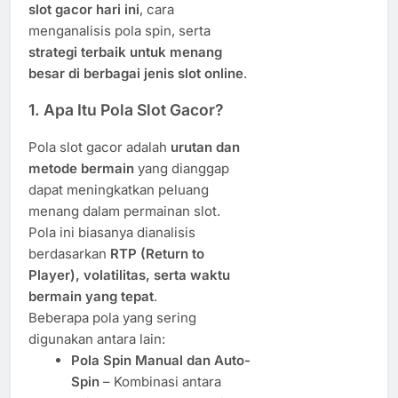
slot gacor hari ini
, cara
menganalisis pola spin, serta
strategi terbaik untuk menang
besar di berbagai jenis slot online
.
1. Apa Itu Pola Slot Gacor?
Pola slot gacor adalah
urutan dan
metode bermain
yang dianggap
dapat meningkatkan peluang
menang dalam permainan slot.
Pola ini biasanya dianalisis
berdasarkan
RTP (Return to
Player), volatilitas, serta waktu
bermain yang tepat
.
Beberapa pola yang sering
digunakan antara lain:
Pola Spin Manual dan Auto-
Spin
– Kombinasi antara