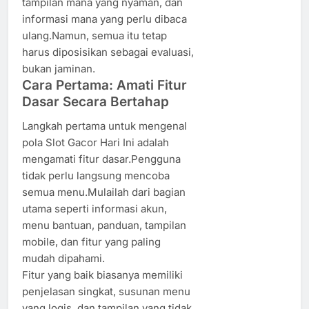
tampilan mana yang nyaman, dan
informasi mana yang perlu dibaca
ulang.Namun, semua itu tetap
harus diposisikan sebagai evaluasi,
bukan jaminan.
Cara Pertama: Amati Fitur
Dasar Secara Bertahap
Langkah pertama untuk mengenal
pola Slot Gacor Hari Ini adalah
mengamati fitur dasar.Pengguna
tidak perlu langsung mencoba
semua menu.Mulailah dari bagian
utama seperti informasi akun,
menu bantuan, panduan, tampilan
mobile, dan fitur yang paling
mudah dipahami.
Fitur yang baik biasanya memiliki
penjelasan singkat, susunan menu
yang logis, dan tampilan yang tidak