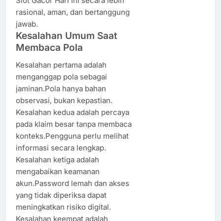
Slot Gacor Hari Ini secara lebih
rasional, aman, dan bertanggung
jawab.
Kesalahan Umum Saat
Membaca Pola
Kesalahan pertama adalah
menganggap pola sebagai
jaminan.Pola hanya bahan
observasi, bukan kepastian.
Kesalahan kedua adalah percaya
pada klaim besar tanpa membaca
konteks.Pengguna perlu melihat
informasi secara lengkap.
Kesalahan ketiga adalah
mengabaikan keamanan
akun.Password lemah dan akses
yang tidak diperiksa dapat
meningkatkan risiko digital.
Kesalahan keempat adalah