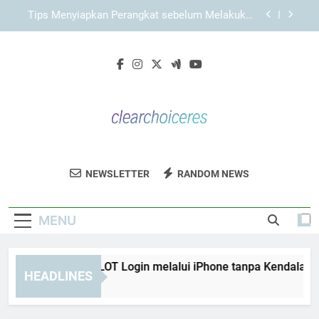
Skip
Langkah Aman Login KAYA787 melalui
to
Smartphone dan Desktop
content
Panduan Memastikan Alamat Halaman KAYA787
Login sebelum Mengakses Akun
Langkah EDWINSLOT Login melalui iPhone tanpa
Kendala
Tips Menyiapkan Perangkat sebelum Melakukan
LEBAH4D Login
Langkah Aman Login KAYA787 melalui
Smartphone dan Desktop
Clear Choice Res
Dapatkan Layanan Real Estate Profesional
Panduan Memastikan Alamat Halaman KAYA787
NEWSLETTER
RANDOM NEWS
Login sebelum Mengakses Akun
Untuk Properti Anda Dari Clear Choice Res.
MENU
angkah EDWINSLOT Login melalui iPhone tanpa Kendala
HEADLINES
 Weeks Ago