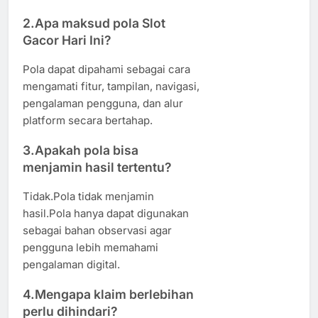
2.Apa maksud pola Slot
Gacor Hari Ini?
Pola dapat dipahami sebagai cara
mengamati fitur, tampilan, navigasi,
pengalaman pengguna, dan alur
platform secara bertahap.
3.Apakah pola bisa
menjamin hasil tertentu?
Tidak.Pola tidak menjamin
hasil.Pola hanya dapat digunakan
sebagai bahan observasi agar
pengguna lebih memahami
pengalaman digital.
4.Mengapa klaim berlebihan
perlu dihindari?