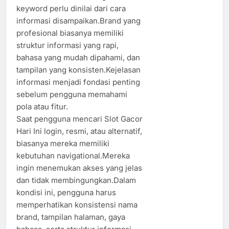
keyword perlu dinilai dari cara
informasi disampaikan.Brand yang
profesional biasanya memiliki
struktur informasi yang rapi,
bahasa yang mudah dipahami, dan
tampilan yang konsisten.Kejelasan
informasi menjadi fondasi penting
sebelum pengguna memahami
pola atau fitur.
Saat pengguna mencari Slot Gacor
Hari Ini login, resmi, atau alternatif,
biasanya mereka memiliki
kebutuhan navigational.Mereka
ingin menemukan akses yang jelas
dan tidak membingungkan.Dalam
kondisi ini, pengguna harus
memperhatikan konsistensi nama
brand, tampilan halaman, gaya