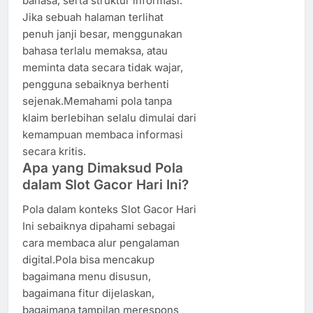
bahasa, serta struktur informasi.
Jika sebuah halaman terlihat
penuh janji besar, menggunakan
bahasa terlalu memaksa, atau
meminta data secara tidak wajar,
pengguna sebaiknya berhenti
sejenak.Memahami pola tanpa
klaim berlebihan selalu dimulai dari
kemampuan membaca informasi
secara kritis.
Apa yang Dimaksud Pola
dalam Slot Gacor Hari Ini?
Pola dalam konteks Slot Gacor Hari
Ini sebaiknya dipahami sebagai
cara membaca alur pengalaman
digital.Pola bisa mencakup
bagaimana menu disusun,
bagaimana fitur dijelaskan,
bagaimana tampilan merespons