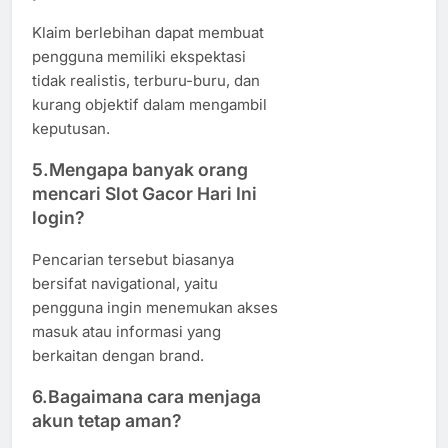
Klaim berlebihan dapat membuat
pengguna memiliki ekspektasi
tidak realistis, terburu-buru, dan
kurang objektif dalam mengambil
keputusan.
5.Mengapa banyak orang
mencari Slot Gacor Hari Ini
login?
Pencarian tersebut biasanya
bersifat navigational, yaitu
pengguna ingin menemukan akses
masuk atau informasi yang
berkaitan dengan brand.
6.Bagaimana cara menjaga
akun tetap aman?