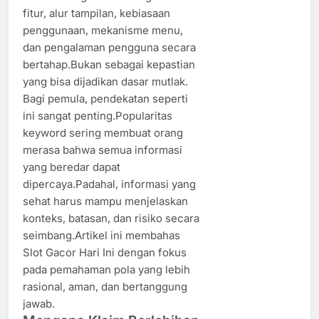
fitur, alur tampilan, kebiasaan
penggunaan, mekanisme menu,
dan pengalaman pengguna secara
bertahap.Bukan sebagai kepastian
yang bisa dijadikan dasar mutlak.
Bagi pemula, pendekatan seperti
ini sangat penting.Popularitas
keyword sering membuat orang
merasa bahwa semua informasi
yang beredar dapat
dipercaya.Padahal, informasi yang
sehat harus mampu menjelaskan
konteks, batasan, dan risiko secara
seimbang.Artikel ini membahas
Slot Gacor Hari Ini dengan fokus
pada pemahaman pola yang lebih
rasional, aman, dan bertanggung
jawab.