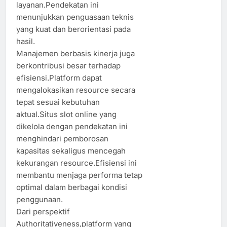
layanan.Pendekatan ini
menunjukkan penguasaan teknis
yang kuat dan berorientasi pada
hasil.
Manajemen berbasis kinerja juga
berkontribusi besar terhadap
efisiensi.Platform dapat
mengalokasikan resource secara
tepat sesuai kebutuhan
aktual.Situs slot online yang
dikelola dengan pendekatan ini
menghindari pemborosan
kapasitas sekaligus mencegah
kekurangan resource.Efisiensi ini
membantu menjaga performa tetap
optimal dalam berbagai kondisi
penggunaan.
Dari perspektif
Authoritativeness,platform yang