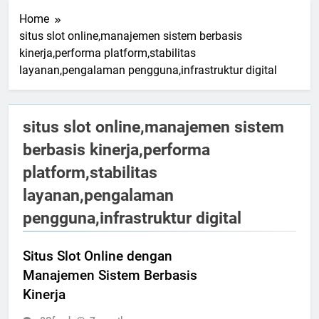
Home
situs slot online,manajemen sistem berbasis
kinerja,performa platform,stabilitas
layanan,pengalaman pengguna,infrastruktur digital
situs slot online,manajemen sistem
berbasis kinerja,performa
platform,stabilitas
layanan,pengalaman
pengguna,infrastruktur digital
Situs Slot Online dengan
Manajemen Sistem Berbasis
Kinerja