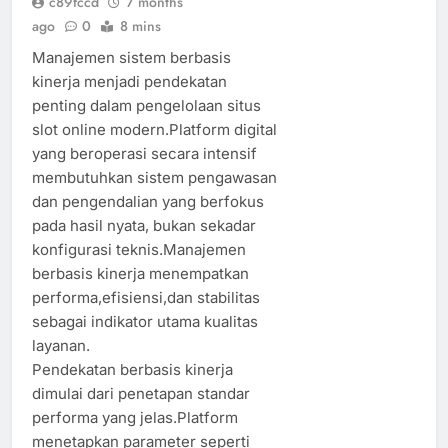
c89fccd
7 months
ago
0
8 mins
Manajemen sistem berbasis
kinerja menjadi pendekatan
penting dalam pengelolaan situs
slot online modern.Platform digital
yang beroperasi secara intensif
membutuhkan sistem pengawasan
dan pengendalian yang berfokus
pada hasil nyata, bukan sekadar
konfigurasi teknis.Manajemen
berbasis kinerja menempatkan
performa,efisiensi,dan stabilitas
sebagai indikator utama kualitas
layanan.
Pendekatan berbasis kinerja
dimulai dari penetapan standar
performa yang jelas.Platform
menetapkan parameter seperti