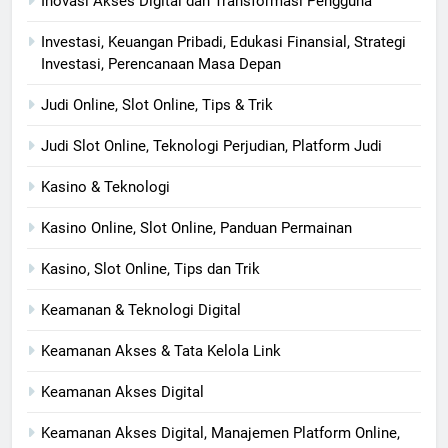
Inovasi Akses Digital dan Transformasi Pengguna
Investasi, Keuangan Pribadi, Edukasi Finansial, Strategi
Investasi, Perencanaan Masa Depan
Judi Online, Slot Online, Tips & Trik
Judi Slot Online, Teknologi Perjudian, Platform Judi
Kasino & Teknologi
Kasino Online, Slot Online, Panduan Permainan
Kasino, Slot Online, Tips dan Trik
Keamanan & Teknologi Digital
Keamanan Akses & Tata Kelola Link
Keamanan Akses Digital
Keamanan Akses Digital, Manajemen Platform Online,