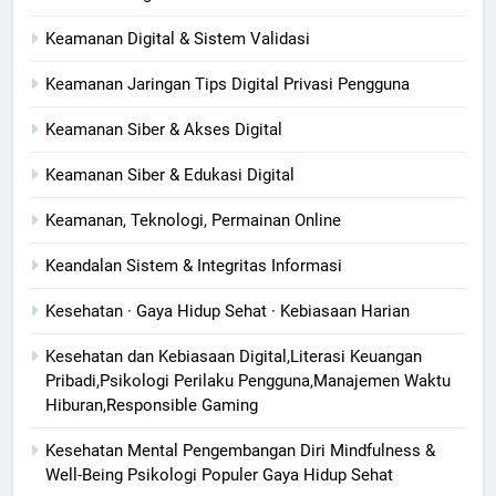
Keamanan Digital & Sistem Validasi
Keamanan Jaringan Tips Digital Privasi Pengguna
Keamanan Siber & Akses Digital
Keamanan Siber & Edukasi Digital
Keamanan, Teknologi, Permainan Online
Keandalan Sistem & Integritas Informasi
Kesehatan · Gaya Hidup Sehat · Kebiasaan Harian
Kesehatan dan Kebiasaan Digital,Literasi Keuangan
Pribadi,Psikologi Perilaku Pengguna,Manajemen Waktu
Hiburan,Responsible Gaming
Kesehatan Mental Pengembangan Diri Mindfulness &
Well-Being Psikologi Populer Gaya Hidup Sehat