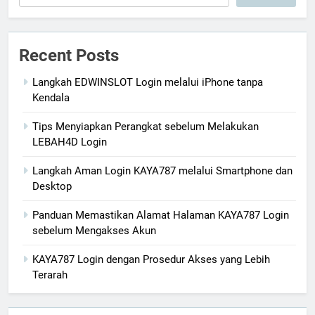
Recent Posts
Langkah EDWINSLOT Login melalui iPhone tanpa
Kendala
Tips Menyiapkan Perangkat sebelum Melakukan
LEBAH4D Login
Langkah Aman Login KAYA787 melalui Smartphone dan
Desktop
Panduan Memastikan Alamat Halaman KAYA787 Login
sebelum Mengakses Akun
KAYA787 Login dengan Prosedur Akses yang Lebih
Terarah