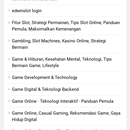
edwinslot login
Fitur Slot, Strategi Permainan, Tips Slot Online, Panduan
Pemula, Maksimalkan Kemenangan
Gambling, Slot Machines, Kasino Online, Strategi
Bermain
Game & Hiburan, Kesehatan Mental, Teknologi, Tips
Bermain Game, Lifestyle
Game Development & Technology
Game Digital & Teknologi Backend
Game Online · Teknologi Interaktif · Panduan Pemula
Game Online, Casual Gaming, Rekomendasi Game, Gaya
Hidup Digital