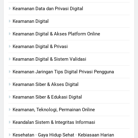
Keamanan Data dan Privasi Digital
Keamanan Digital
Keamanan Digital & Akses Platform Online
Keamanan Digital & Privasi
Keamanan Digital & Sistem Validasi
Keamanan Jaringan Tips Digital Privasi Pengguna
Keamanan Siber & Akses Digital
Keamanan Siber & Edukasi Digital
Keamanan, Teknologi, Permainan Online
Keandalan Sistem & Integritas Informasi
Kesehatan · Gaya Hidup Sehat · Kebiasaan Harian