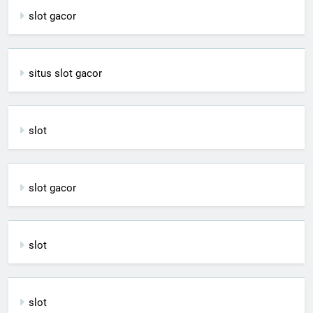
slot gacor
situs slot gacor
slot
slot gacor
slot
slot