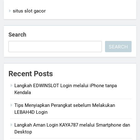
situs slot gacor
Search
SEARCH
Recent Posts
Langkah EDWINSLOT Login melalui iPhone tanpa
Kendala
Tips Menyiapkan Perangkat sebelum Melakukan
LEBAH4D Login
Langkah Aman Login KAYA787 melalui Smartphone dan
Desktop