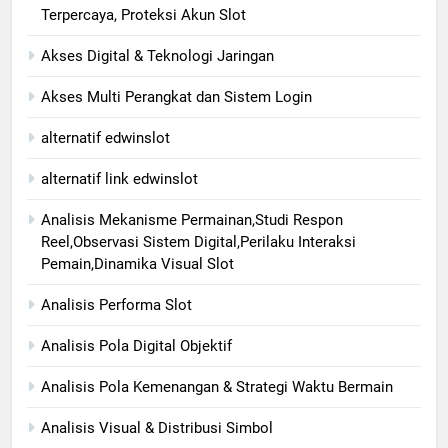
Terpercaya, Proteksi Akun Slot
Akses Digital & Teknologi Jaringan
Akses Multi Perangkat dan Sistem Login
alternatif edwinslot
alternatif link edwinslot
Analisis Mekanisme Permainan,Studi Respon
Reel,Observasi Sistem Digital,Perilaku Interaksi
Pemain,Dinamika Visual Slot
Analisis Performa Slot
Analisis Pola Digital Objektif
Analisis Pola Kemenangan & Strategi Waktu Bermain
Analisis Visual & Distribusi Simbol