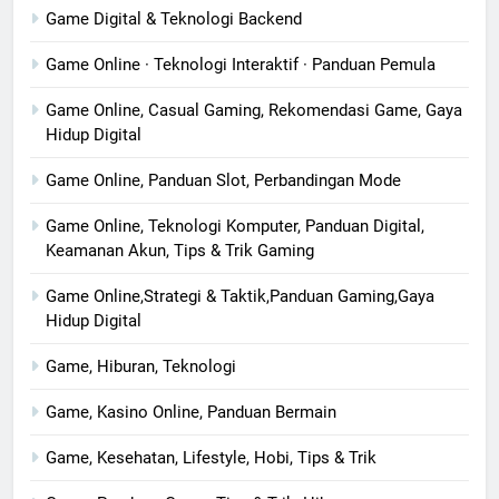
Game Digital & Teknologi Backend
Game Online · Teknologi Interaktif · Panduan Pemula
Game Online, Casual Gaming, Rekomendasi Game, Gaya
Hidup Digital
Game Online, Panduan Slot, Perbandingan Mode
Game Online, Teknologi Komputer, Panduan Digital,
Keamanan Akun, Tips & Trik Gaming
Game Online,Strategi & Taktik,Panduan Gaming,Gaya
Hidup Digital
Game, Hiburan, Teknologi
Game, Kasino Online, Panduan Bermain
Game, Kesehatan, Lifestyle, Hobi, Tips & Trik