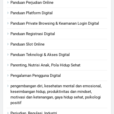
Panduan Perjudian Online
Panduan Platform Digital
Panduan Private Browsing & Keamanan Login Digital
Panduan Registrasi Digital
Panduan Slot Online
Panduan Teknologi & Akses Digital
Parenting, Nutrisi Anak, Pola Hidup Sehat
Pengalaman Pengguna Digital
pengembangan diri, kesehatan mental dan emosional,
keseimbangan hidup, produktivitas dan mindset,
motivasi dan ketenangan, gaya hidup sehat, psikologi
positif
Perjudian, Regulasi, Industri