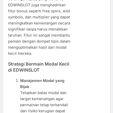
EDWINSLOT juga menghadirkan
fitur bonus seperti free spins, wild
symbols, dan multiplier yang dapat
meningkatkan kemenangan secara
signifikan tanpa harus menaikkan
taruhan. Fitur ini sangat membantu
pemain dengan dompet tipis dalam
mengoptimalkan hasil dari modal
kecil mereka.
Strategi Bermain Modal Kecil
di EDWINSLOT
Manajemen Modal yang
Bijak
Tetapkan batas modal dan
target kemenangan agar
permainan tetap terkendali
dan risiko kerugian dapat