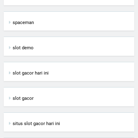
spaceman
slot demo
slot gacor hari ini
slot gacor
situs slot gacor hari ini