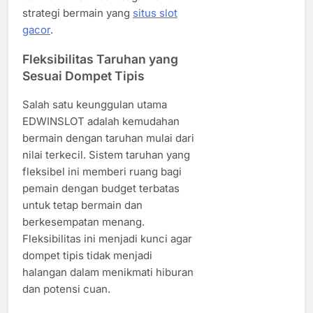
strategi bermain yang
situs slot
gacor
.
Fleksibilitas Taruhan yang
Sesuai Dompet Tipis
Salah satu keunggulan utama
EDWINSLOT adalah kemudahan
bermain dengan taruhan mulai dari
nilai terkecil. Sistem taruhan yang
fleksibel ini memberi ruang bagi
pemain dengan budget terbatas
untuk tetap bermain dan
berkesempatan menang.
Fleksibilitas ini menjadi kunci agar
dompet tipis tidak menjadi
halangan dalam menikmati hiburan
dan potensi cuan.