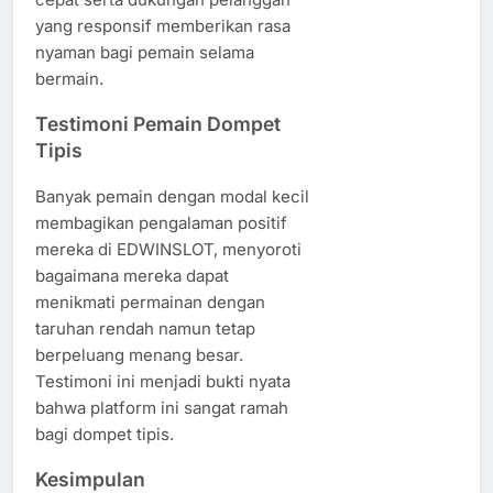
yang responsif memberikan rasa
nyaman bagi pemain selama
bermain.
Testimoni Pemain Dompet
Tipis
Banyak pemain dengan modal kecil
membagikan pengalaman positif
mereka di EDWINSLOT, menyoroti
bagaimana mereka dapat
menikmati permainan dengan
taruhan rendah namun tetap
berpeluang menang besar.
Testimoni ini menjadi bukti nyata
bahwa platform ini sangat ramah
bagi dompet tipis.
Kesimpulan