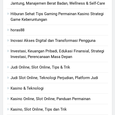
Jantung, Manajemen Berat Badan, Wellness & Self-Care
Hiburan Sehat Tips Gaming Permainan Kasino Strategi
Game Keberuntungan
horas88
Inovasi Akses Digital dan Transformasi Pengguna
Investasi, Keuangan Pribadi, Edukasi Finansial, Strategi
Investasi, Perencanaan Masa Depan
Judi Online, Slot Online, Tips & Trik
Judi Slot Online, Teknologi Perjudian, Platform Judi
Kasino & Teknologi
Kasino Online, Slot Online, Panduan Permainan
Kasino, Slot Online, Tips dan Trik