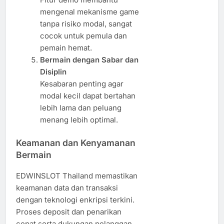
mengenal mekanisme game
tanpa risiko modal, sangat
cocok untuk pemula dan
pemain hemat.
Bermain dengan Sabar dan
Disiplin
Kesabaran penting agar
modal kecil dapat bertahan
lebih lama dan peluang
menang lebih optimal.
Keamanan dan Kenyamanan
Bermain
EDWINSLOT Thailand memastikan
keamanan data dan transaksi
dengan teknologi enkripsi terkini.
Proses deposit dan penarikan
cepat serta dukungan pelanggan