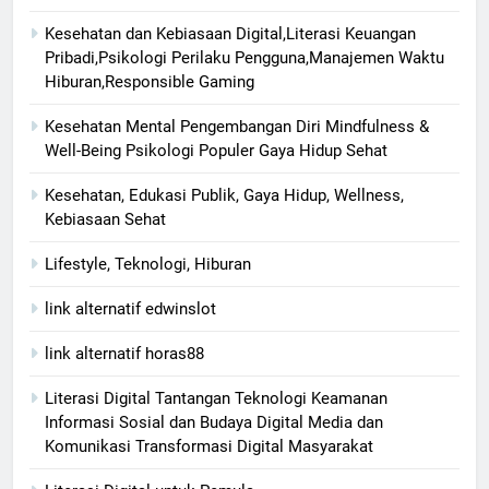
Kesehatan dan Kebiasaan Digital,Literasi Keuangan
Pribadi,Psikologi Perilaku Pengguna,Manajemen Waktu
Hiburan,Responsible Gaming
Kesehatan Mental Pengembangan Diri Mindfulness &
Well-Being Psikologi Populer Gaya Hidup Sehat
Kesehatan, Edukasi Publik, Gaya Hidup, Wellness,
Kebiasaan Sehat
Lifestyle, Teknologi, Hiburan
link alternatif edwinslot
link alternatif horas88
Literasi Digital Tantangan Teknologi Keamanan
Informasi Sosial dan Budaya Digital Media dan
Komunikasi Transformasi Digital Masyarakat