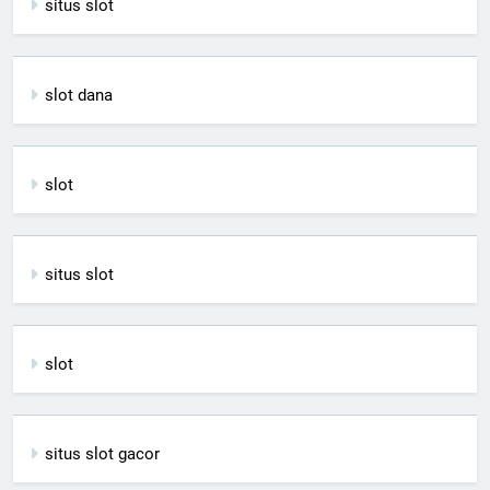
situs slot
slot dana
slot
situs slot
slot
situs slot gacor