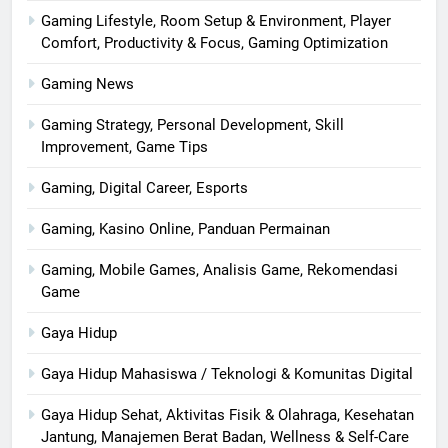
Gaming Lifestyle, Room Setup & Environment, Player
Comfort, Productivity & Focus, Gaming Optimization
Gaming News
Gaming Strategy, Personal Development, Skill
Improvement, Game Tips
Gaming, Digital Career, Esports
Gaming, Kasino Online, Panduan Permainan
Gaming, Mobile Games, Analisis Game, Rekomendasi
Game
Gaya Hidup
Gaya Hidup Mahasiswa / Teknologi & Komunitas Digital
Gaya Hidup Sehat, Aktivitas Fisik & Olahraga, Kesehatan
Jantung, Manajemen Berat Badan, Wellness & Self-Care