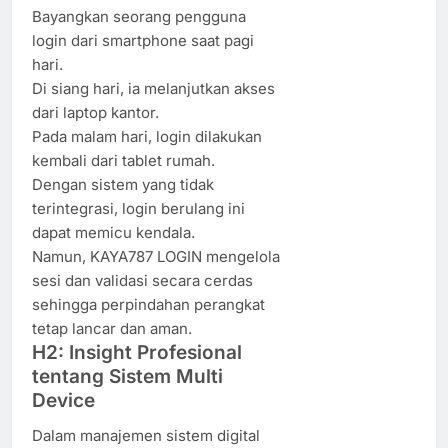
Bayangkan seorang pengguna
login dari smartphone saat pagi
hari.
Di siang hari, ia melanjutkan akses
dari laptop kantor.
Pada malam hari, login dilakukan
kembali dari tablet rumah.
Dengan sistem yang tidak
terintegrasi, login berulang ini
dapat memicu kendala.
Namun, KAYA787 LOGIN mengelola
sesi dan validasi secara cerdas
sehingga perpindahan perangkat
tetap lancar dan aman.
H2: Insight Profesional
tentang Sistem Multi
Device
Dalam manajemen sistem digital