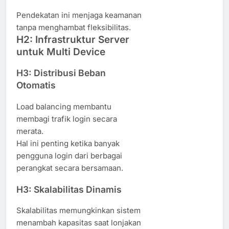
Pendekatan ini menjaga keamanan
tanpa menghambat fleksibilitas.
H2: Infrastruktur Server
untuk Multi Device
H3: Distribusi Beban
Otomatis
Load balancing membantu
membagi trafik login secara
merata.
Hal ini penting ketika banyak
pengguna login dari berbagai
perangkat secara bersamaan.
H3: Skalabilitas Dinamis
Skalabilitas memungkinkan sistem
menambah kapasitas saat lonjakan