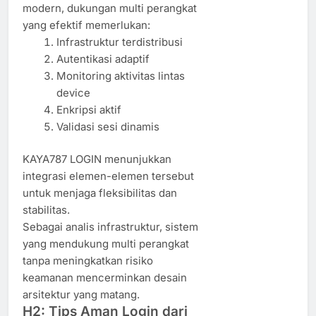
modern, dukungan multi perangkat
yang efektif memerlukan:
Infrastruktur terdistribusi
Autentikasi adaptif
Monitoring aktivitas lintas
device
Enkripsi aktif
Validasi sesi dinamis
KAYA787 LOGIN menunjukkan
integrasi elemen-elemen tersebut
untuk menjaga fleksibilitas dan
stabilitas.
Sebagai analis infrastruktur, sistem
yang mendukung multi perangkat
tanpa meningkatkan risiko
keamanan mencerminkan desain
arsitektur yang matang.
H2: Tips Aman Login dari