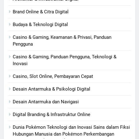
Brand Online & Citra Digital
Budaya & Teknologi Digital
Casino & Gaming, Keamanan & Privasi, Panduan
Pengguna
Casino & Gaming, Panduan Pengguna, Teknologi &
Inovasi
Casino, Slot Online, Pembayaran Cepat
Desain Antarmuka & Psikologi Digital
Desain Antarmuka dan Navigasi
Digital Branding & Infrastruktur Online
Dunia Pokémon Teknologi dan Inovasi Sains dalam Fiksi
Hubungan Manusia dan Pokémon Perkembangan