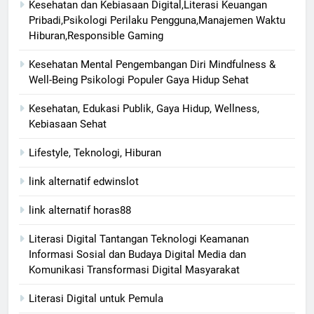
Kesehatan dan Kebiasaan Digital,Literasi Keuangan
Pribadi,Psikologi Perilaku Pengguna,Manajemen Waktu
Hiburan,Responsible Gaming
Kesehatan Mental Pengembangan Diri Mindfulness &
Well-Being Psikologi Populer Gaya Hidup Sehat
Kesehatan, Edukasi Publik, Gaya Hidup, Wellness,
Kebiasaan Sehat
Lifestyle, Teknologi, Hiburan
link alternatif edwinslot
link alternatif horas88
Literasi Digital Tantangan Teknologi Keamanan
Informasi Sosial dan Budaya Digital Media dan
Komunikasi Transformasi Digital Masyarakat
Literasi Digital untuk Pemula