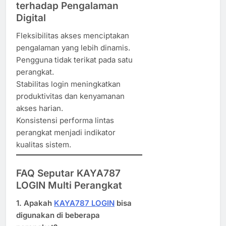
terhadap Pengalaman
Digital
Fleksibilitas akses menciptakan
pengalaman yang lebih dinamis.
Pengguna tidak terikat pada satu
perangkat.
Stabilitas login meningkatkan
produktivitas dan kenyamanan
akses harian.
Konsistensi performa lintas
perangkat menjadi indikator
kualitas sistem.
FAQ Seputar KAYA787
LOGIN Multi Perangkat
1. Apakah
KAYA787 LOGIN
bisa
digunakan di beberapa