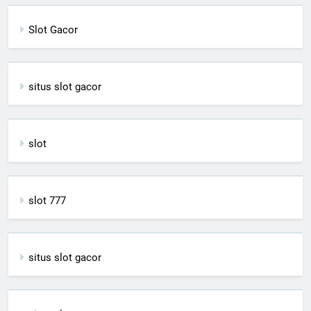
Slot Gacor
situs slot gacor
slot
slot 777
situs slot gacor