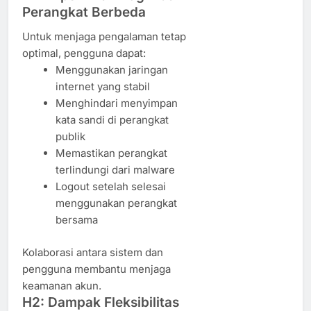
Perangkat Berbeda
Untuk menjaga pengalaman tetap
optimal, pengguna dapat:
Menggunakan jaringan
internet yang stabil
Menghindari menyimpan
kata sandi di perangkat
publik
Memastikan perangkat
terlindungi dari malware
Logout setelah selesai
menggunakan perangkat
bersama
Kolaborasi antara sistem dan
pengguna membantu menjaga
keamanan akun.
H2: Dampak Fleksibilitas