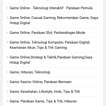
Game Online · Teknologi Interaktif · Panduan Pemula
Game Online, Casual Gaming, Rekomendasi Game, Gaya
Hidup Digital
Game Online, Panduan Slot, Perbandingan Mode
Game Online, Teknologi Komputer, Panduan Digital,
Keamanan Akun, Tips & Trik Gaming
Game Online,Strategi & Taktik,Panduan Gaming,Gaya
Hidup Digital
Game, Hiburan, Teknologi
Game, Kasino Online, Panduan Bermain
Game, Kesehatan, Lifestyle, Hobi, Tips & Trik
Game, Panduan Game, Tips & Trik, Hiburan