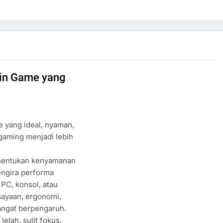
in Game yang
e yang ideal, nyaman,
gaming menjadi lebih
nentukan kenyamanan
engira performa
PC, konsol, atau
ayaan, ergonomi,
angat berpengaruh.
elah, sulit fokus,