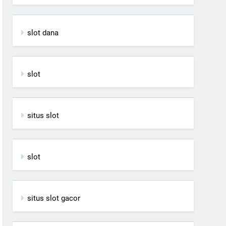
slot dana
slot
situs slot
slot
situs slot gacor