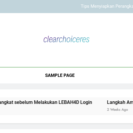
Tips Menyiapkan Perangk
Langkah Aman Login KAYA
Panduan Memastikan Alamat Halaman KAY
Langkah EDWINSLOT
ar Choice Res
Tips Menyiapkan Perangk
ayanan Real Estate Profesional Untuk Properti Anda Dari Clear
Langkah Aman Login KAYA
SAMPLE PAGE
Panduan Memastikan Alamat Halaman KAY
lum Melakukan LEBAH4D Login
Langkah Aman Login KAY
2 Weeks Ago