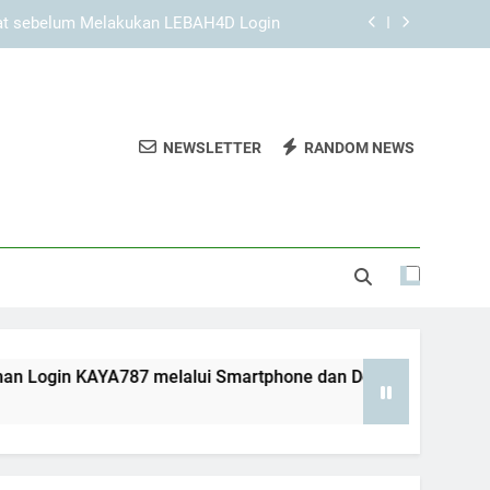
at sebelum Melakukan LEBAH4D Login
787 melalui Smartphone dan Desktop
A787 Login sebelum Mengakses Akun
NEWSLETTER
RANDOM NEWS
 Login melalui iPhone tanpa Kendala
at sebelum Melakukan LEBAH4D Login
 Choice Res.
787 melalui Smartphone dan Desktop
A787 Login sebelum Mengakses Akun
A787 melalui Smartphone dan Desktop
Panduan Memas
3 Weeks Ago