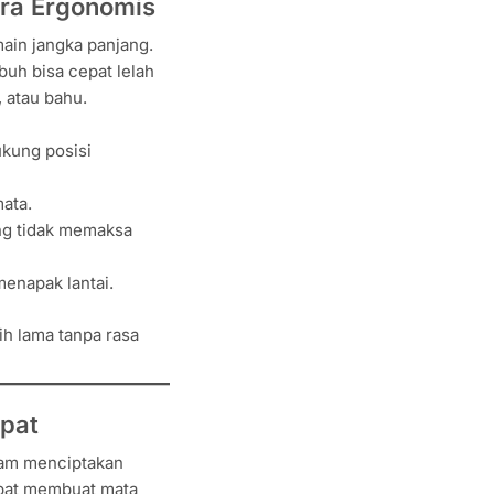
ara Ergonomis
in jangka panjang.
buh bisa cepat lelah
 atau bahu.
kung posisi
mata.
ng tidak memaksa
enapak lantai.
h lama tanpa rasa
pat
lam menciptakan
apat membuat mata