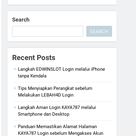
Search
SEARCH
Recent Posts
Langkah EDWINSLOT Login melalui iPhone
tanpa Kendala
Tips Menyiapkan Perangkat sebelum
Melakukan LEBAH4D Login
Langkah Aman Login KAYA787 melalui
Smartphone dan Desktop
Panduan Memastikan Alamat Halaman
KAYA787 Login sebelum Mengakses Akun