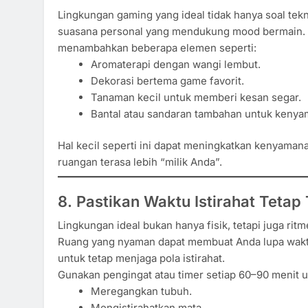
Lingkungan gaming yang ideal tidak hanya soal tekni
suasana personal yang mendukung mood bermain. 
menambahkan beberapa elemen seperti:
Aromaterapi dengan wangi lembut.
Dekorasi bertema game favorit.
Tanaman kecil untuk memberi kesan segar.
Bantal atau sandaran tambahan untuk kenya
Hal kecil seperti ini dapat meningkatkan kenyama
ruangan terasa lebih “milik Anda”.
8. Pastikan Waktu Istirahat Tetap
Lingkungan ideal bukan hanya fisik, tetapi juga rit
Ruang yang nyaman dapat membuat Anda lupa wakt
untuk tetap menjaga pola istirahat.
Gunakan pengingat atau timer setiap 60–90 menit u
Meregangkan tubuh.
Mengistirahatkan mata.