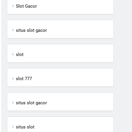
Slot Gacor
situs slot gacor
slot
slot 777
situs slot gacor
situs slot