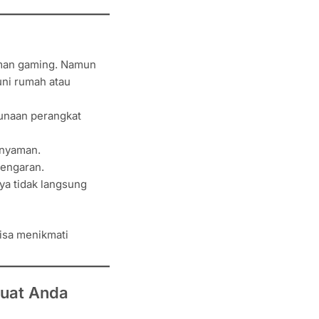
aman gaming. Namun
uni rumah atau
unaan perangkat
 nyaman.
dengaran.
ya tidak langsung
isa menikmati
uat Anda