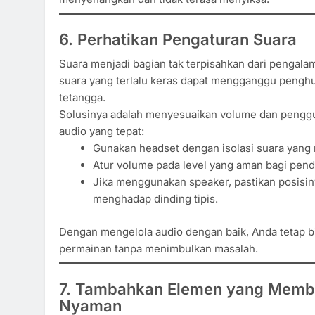
6. Perhatikan Pengaturan Suara
Suara menjadi bagian tak terpisahkan dari pengal
suara yang terlalu keras dapat mengganggu pengh
tetangga.
Solusinya adalah menyesuaikan volume dan pengg
audio yang tepat:
Gunakan headset dengan isolasi suara yang
Atur volume pada level yang aman bagi pen
Jika menggunakan speaker, pastikan posisin
menghadap dinding tipis.
Dengan mengelola audio dengan baik, Anda tetap b
permainan tanpa menimbulkan masalah.
7. Tambahkan Elemen yang Memb
Nyaman