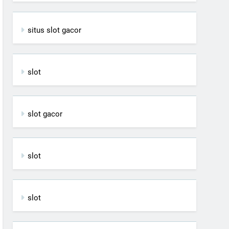
situs slot gacor
slot
slot gacor
slot
slot