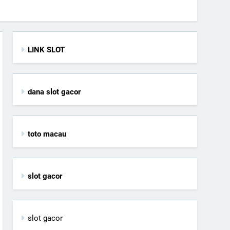
LINK SLOT
dana slot gacor
toto macau
slot gacor
slot gacor