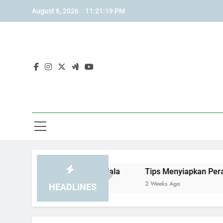
Skip
August 6, 2026
11:21:20 PM
to
content
Cle
Dapatkan L
Phone tanpa Kendala
Tips Menyiapkan Perangkat sebe
2 Weeks Ago
HEADLINES