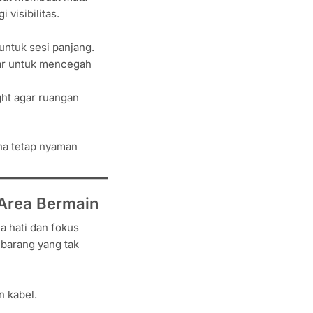
 visibilitas.
untuk sesi panjang.
ar untuk mencegah
ght agar ruangan
na tetap nyaman
 Area Bermain
 hati dan fokus
-barang yang tak
 kabel.