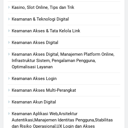
Kasino, Slot Online, Tips dan Trik
Keamanan & Teknologi Digital
Keamanan Akses & Tata Kelola Link
Keamanan Akses Digital
Keamanan Akses Digital, Manajemen Platform Online,
Infrastruktur Sistem, Pengalaman Pengguna,
Optimalisasi Layanan
Keamanan Akses Login
Keamanan Akses Multi-Perangkat
Keamanan Akun Digital
Keamanan Aplikasi Web,Arsitektur
Autentikasi,Manajemen Identitas Pengguna,Stabilitas
dan Risiko Operasional,UX Login dan Akses