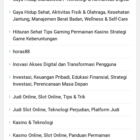
Gaya Hidup Sehat, Aktivitas Fisik & Olahraga, Kesehatan
Jantung, Manajemen Berat Badan, Wellness & Self-Care
Hiburan Sehat Tips Gaming Permainan Kasino Strategi
Game Keberuntungan
horas88
Inovasi Akses Digital dan Transformasi Pengguna
Investasi, Keuangan Pribadi, Edukasi Finansial, Strategi
Investasi, Perencanaan Masa Depan
Judi Online, Slot Online, Tips & Trik
Judi Slot Online, Teknologi Perjudian, Platform Judi
Kasino & Teknologi
Kasino Online, Slot Online, Panduan Permainan