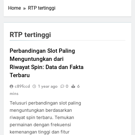
Home
RTP tertinggi
RTP tertinggi
Perbandingan Slot Paling
Menguntungkan dari
Riwayat Spin: Data dan Fakta
Terbaru
c89fccd
1 year ago
0
6
mins
Telusuri perbandingan slot paling
menguntungkan berdasarkan
riwayat spin terbaru. Temukan
permainan dengan frekuensi
kemenangan tinggi dan fitur