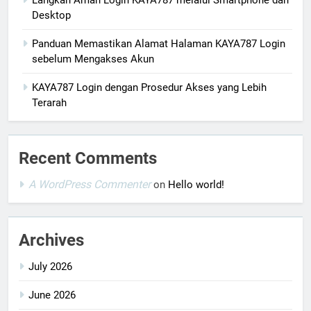
Desktop
Panduan Memastikan Alamat Halaman KAYA787 Login
sebelum Mengakses Akun
KAYA787 Login dengan Prosedur Akses yang Lebih
Terarah
Recent Comments
A WordPress Commenter
on
Hello world!
Archives
July 2026
June 2026