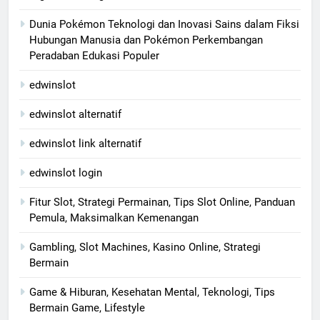
Dunia Pokémon Teknologi dan Inovasi Sains dalam Fiksi
Hubungan Manusia dan Pokémon Perkembangan
Peradaban Edukasi Populer
edwinslot
edwinslot alternatif
edwinslot link alternatif
edwinslot login
Fitur Slot, Strategi Permainan, Tips Slot Online, Panduan
Pemula, Maksimalkan Kemenangan
Gambling, Slot Machines, Kasino Online, Strategi
Bermain
Game & Hiburan, Kesehatan Mental, Teknologi, Tips
Bermain Game, Lifestyle