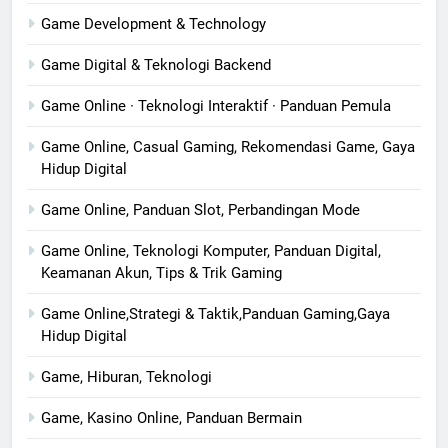
Game Development & Technology
Game Digital & Teknologi Backend
Game Online · Teknologi Interaktif · Panduan Pemula
Game Online, Casual Gaming, Rekomendasi Game, Gaya
Hidup Digital
Game Online, Panduan Slot, Perbandingan Mode
Game Online, Teknologi Komputer, Panduan Digital,
Keamanan Akun, Tips & Trik Gaming
Game Online,Strategi & Taktik,Panduan Gaming,Gaya
Hidup Digital
Game, Hiburan, Teknologi
Game, Kasino Online, Panduan Bermain