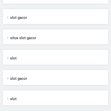
slot gacor
situs slot gacor
slot
slot gacor
slot