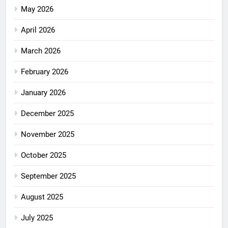
May 2026
April 2026
March 2026
February 2026
January 2026
December 2025
November 2025
October 2025
September 2025
August 2025
July 2025