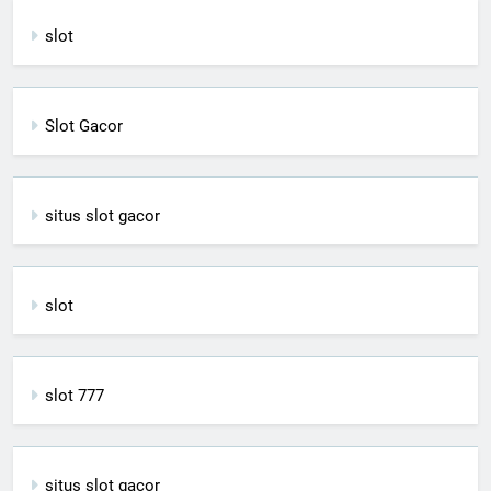
slot
Slot Gacor
situs slot gacor
slot
slot 777
situs slot gacor