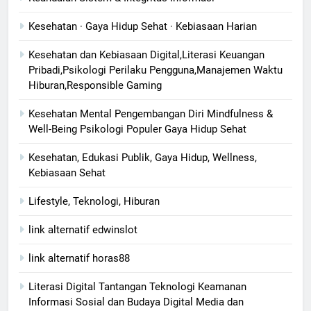
Kesehatan · Gaya Hidup Sehat · Kebiasaan Harian
Kesehatan dan Kebiasaan Digital,Literasi Keuangan
Pribadi,Psikologi Perilaku Pengguna,Manajemen Waktu
Hiburan,Responsible Gaming
Kesehatan Mental Pengembangan Diri Mindfulness &
Well-Being Psikologi Populer Gaya Hidup Sehat
Kesehatan, Edukasi Publik, Gaya Hidup, Wellness,
Kebiasaan Sehat
Lifestyle, Teknologi, Hiburan
link alternatif edwinslot
link alternatif horas88
Literasi Digital Tantangan Teknologi Keamanan
Informasi Sosial dan Budaya Digital Media dan