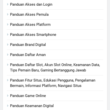
Panduan Akses dan Login
Panduan Akses Pemula
Panduan Akses Platform
Panduan Akses Smartphone
Panduan Brand Digital
Panduan Daftar Aman
Panduan Daftar Slot, Akun Slot Online, Keamanan Data,
Tips Pemain Baru, Gaming Bertanggung Jawab
Panduan Fitur Situs, Edukasi Pengguna, Pengalaman
Bermain, Informasi Platform, Navigasi Situs
Panduan Game Online
Panduan Keamanan Digital