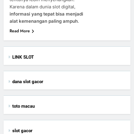
Karena dalam dunia slot digital,
informasi yang tepat bisa menjadi
alat kemenangan paling ampuh
.
Read More
LINK SLOT
dana slot gacor
toto macau
slot gacor