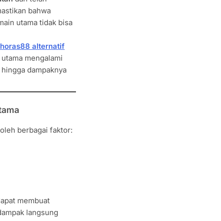
mastikan bahwa
ain utama tidak bisa
horas88 alternatif
n utama mengalami
n, hingga dampaknya
tama
leh berbagai faktor:
i dapat membuat
dampak langsung