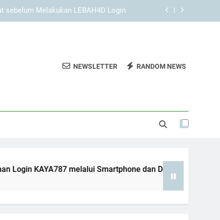
at sebelum Melakukan LEBAH4D Login
787 melalui Smartphone dan Desktop
A787 Login sebelum Mengakses Akun
NEWSLETTER
RANDOM NEWS
 Login melalui iPhone tanpa Kendala
at sebelum Melakukan LEBAH4D Login
 Choice Res.
787 melalui Smartphone dan Desktop
A787 Login sebelum Mengakses Akun
YA787 melalui Smartphone dan Desktop
Panduan Mema
3 Weeks Ago