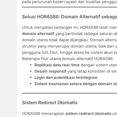
pada penurunan kepercayaan dan loyalitas penggun
Solusi HORAS88: Domain Alternatif sebaga
Untuk mengatasi tantangan ini, HORAS88 telah m
domain alternatif
yang bertindak sebagai saluran a
domain utama tidak dapat dijangkau. Domain alternat
struktur yang menyerupai domain utama, baik dari 
pengguna (UI), fitur, hingga akses ke sistem akun 
Beberapa fitur utama domain alternatif HORAS88:
Replikasi data real-time
dengan sistem uta
Desain responsif
yang tetap konsisten di s
Login dan autentikasi terintegrasi
Sistem keamanan setara dengan domain u
Sistem Redirect Otomatis
HORAS88 menerapkan
sistem redirect otomatis
un