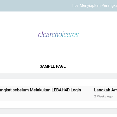
Tips Menyiapkan Perangk
Langkah Aman Login KAYA
Panduan Memastikan Alamat Halaman KAY
Langkah EDWINSLOT
ar Choice Res
Tips Menyiapkan Perangk
ayanan Real Estate Profesional Untuk Properti Anda Dari Clear
Langkah Aman Login KAYA
SAMPLE PAGE
Panduan Memastikan Alamat Halaman KAY
elum Melakukan LEBAH4D Login
Langkah Aman Login KA
2 Weeks Ago