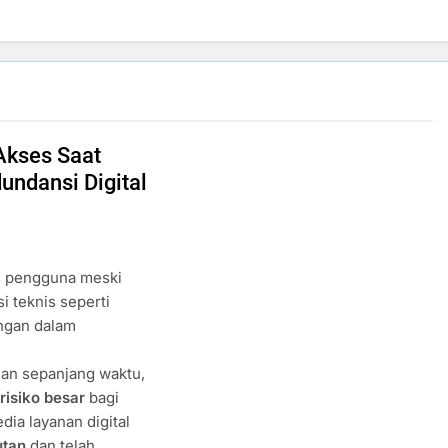
kses Saat
undansi Digital
s pengguna meski
i teknis seperti
ingan dalam
nan sepanjang waktu,
isiko besar
bagi
ia layanan digital
utan
dan telah