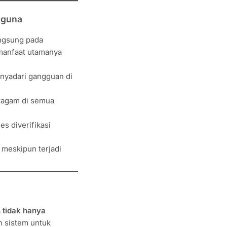
gguna
angsung pada
manfaat utamanya
nyadari gangguan di
eragam di semua
s diverifikasi
 meskipun terjadi
 tidak hanya
an sistem untuk