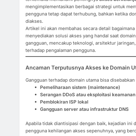
mengimplementasikan berbagai strategi untuk me
pengguna tetap dapat terhubung, bahkan ketika dom
diakses.
Artikel ini akan membahas secara detail bagaimana
menyediakan solusi akses yang handal saat domai
gangguan, mencakup teknologi, arsitektur jaringa
terhadap pengalaman pengguna.
Ancaman Terputusnya Akses ke Domain U
Gangguan terhadap domain utama bisa disebabkan o
Pemeliharaan sistem (maintenance)
Serangan DDoS atau eksploitasi keamanan
Pemblokiran ISP lokal
Gangguan server atau infrastruktur DNS
Apabila tidak diantisipasi dengan baik, kejadian in
pengguna kehilangan akses sepenuhnya, yang ber