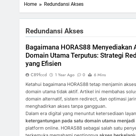
Home
Redundansi Akses
Redundansi Akses
Bagaimana HORAS88 Menyediakan A
Domain Utama Terputus: Strategi Red
yang Efisien
C89fccd
1 Year Ago
0
6 Mins
Ketahui bagaimana HORAS88 tetap menjamin akse
domain utama tidak aktif. Artikel ini membahas solus
domain alternatif, sistem redirect, dan optimasi jar
menghadirkan akses tanpa gangguan.
Dalam era digital yang menuntut ketersediaan laya
ketergantungan pada satu domain utama menjadi r
platform online. HORAS88 sebagai salah satu penyed
terkemuka memahami pentingnya
akses berkelanj