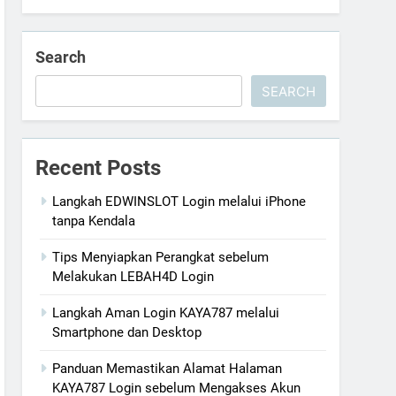
Search
SEARCH
Recent Posts
Langkah EDWINSLOT Login melalui iPhone
tanpa Kendala
Tips Menyiapkan Perangkat sebelum
Melakukan LEBAH4D Login
Langkah Aman Login KAYA787 melalui
Smartphone dan Desktop
Panduan Memastikan Alamat Halaman
KAYA787 Login sebelum Mengakses Akun