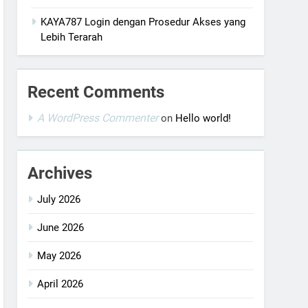
KAYA787 Login dengan Prosedur Akses yang
Lebih Terarah
Recent Comments
A WordPress Commenter
on
Hello world!
Archives
July 2026
June 2026
May 2026
April 2026