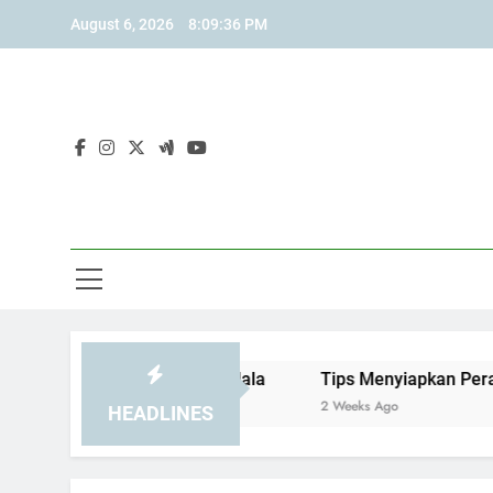
Skip
August 6, 2026
8:09:37 PM
to
content
Cle
Dapatkan L
iPhone tanpa Kendala
Tips Menyiapkan Perangkat seb
2 Weeks Ago
HEADLINES