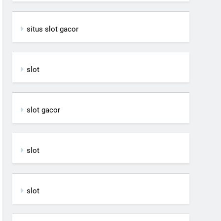
situs slot gacor
slot
slot gacor
slot
slot