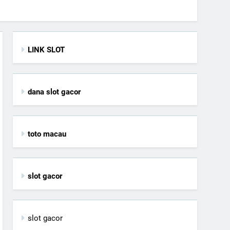
LINK SLOT
dana slot gacor
toto macau
slot gacor
slot gacor