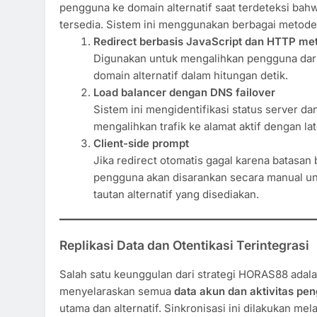
pengguna ke domain alternatif saat terdeteksi bah
tersedia. Sistem ini menggunakan berbagai metode, 
Redirect berbasis JavaScript dan HTTP me
Digunakan untuk mengalihkan pengguna dar
domain alternatif dalam hitungan detik.
Load balancer dengan DNS failover
Sistem ini mengidentifikasi status server da
mengalihkan trafik ke alamat aktif dengan la
Client-side prompt
Jika redirect otomatis gagal karena batasan 
pengguna akan disarankan secara manual u
tautan alternatif yang disediakan.
Replikasi Data dan Otentikasi Terintegrasi
Salah satu keunggulan dari strategi HORAS88 ad
menyelaraskan semua
data akun dan aktivitas pe
utama dan alternatif. Sinkronisasi ini dilakukan mel