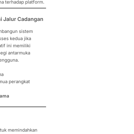
a terhadap platform.
i Jalur Cadangan
embangun sistem
kses kedua jika
if ini memiliki
segi antarmuka
pengguna.
ma
emua perangkat
tama
tuk memindahkan