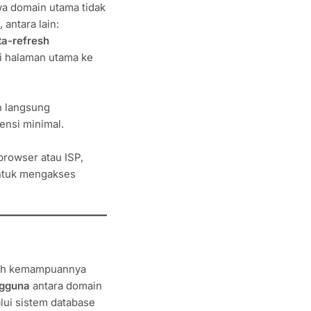
wa domain utama tidak
antara lain:
ta-refresh
i halaman utama ke
n langsung
tensi minimal.
browser atau ISP,
ntuk mengakses
alah kemampuannya
ngguna
antara domain
alui sistem database