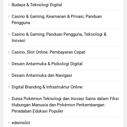
Budaya & Teknologi Digital
Casino & Gaming, Keamanan & Privasi, Panduan
Pengguna
Casino & Gaming, Panduan Pengguna, Teknologi &
Inovasi
Casino, Slot Online, Pembayaran Cepat
Desain Antarmuka & Psikologi Digital
Desain Antarmuka dan Navigasi
Digital Branding & Infrastruktur Online
Dunia Pokémon Teknologi dan Inovasi Sains dalam Fiksi
Hubungan Manusia dan Pokémon Perkembangan
Peradaban Edukasi Populer
edwinslot