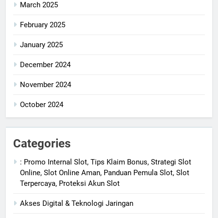
March 2025
February 2025
January 2025
December 2024
November 2024
October 2024
Categories
: Promo Internal Slot, Tips Klaim Bonus, Strategi Slot
Online, Slot Online Aman, Panduan Pemula Slot, Slot
Terpercaya, Proteksi Akun Slot
Akses Digital & Teknologi Jaringan