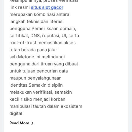
Kesimpulannya, proses verifikasi
link resmi
situs slot gacor
merupakan kombinasi antara
langkah teknis dan literasi
pengguna.Pemeriksaan domain,
sertifikat, DNS, reputasi, UI, serta
root-of-trust memastikan akses
tetap berada pada jalur
sah.Metode ini melindungi
pengguna dari tiruan yang dibuat
untuk tujuan pencurian data
maupun penyalahgunaan
identitas.Semakin disiplin
melakukan verifikasi, semakin
kecil risiko menjadi korban
manipulasi tautan dalam ekosistem
digital
Read More