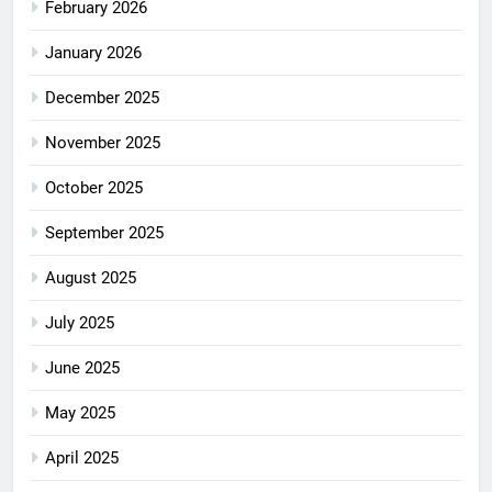
February 2026
January 2026
December 2025
November 2025
October 2025
September 2025
August 2025
July 2025
June 2025
May 2025
April 2025