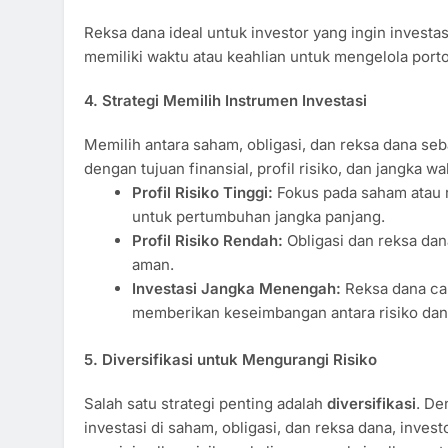
Reksa dana ideal untuk investor yang ingin investasi
memiliki waktu atau keahlian untuk mengelola portof
4. Strategi Memilih Instrumen Investasi
Memilih antara saham, obligasi, dan reksa dana se
dengan tujuan finansial, profil risiko, dan jangka wa
Profil Risiko Tinggi:
Fokus pada saham atau 
untuk pertumbuhan jangka panjang.
Profil Risiko Rendah:
Obligasi dan reksa dan
aman.
Investasi Jangka Menengah:
Reksa dana ca
memberikan keseimbangan antara risiko dan
5. Diversifikasi untuk Mengurangi Risiko
Salah satu strategi penting adalah
diversifikasi
. D
investasi di saham, obligasi, dan reksa dana, invest