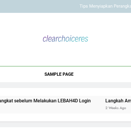
Tips Menyiapkan Perangk
Langkah Aman Login KAYA
Panduan Memastikan Alamat Halaman KAY
Langkah EDWINSLOT
ar Choice Res
Tips Menyiapkan Perangk
ayanan Real Estate Profesional Untuk Properti Anda Dari Clear
Langkah Aman Login KAYA
SAMPLE PAGE
Panduan Memastikan Alamat Halaman KAY
elum Melakukan LEBAH4D Login
Langkah Aman Login KA
2 Weeks Ago