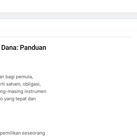
a Dana: Panduan
an bagi pemula,
ti saham, obligasi,
sing-masing instrumen
o yang tepat dan
pemilikan seseorang