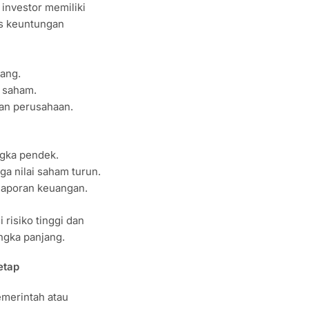
investor memiliki
as keuntungan
jang.
r saham.
an perusahaan.
ngka pendek.
a nilai saham turun.
laporan keuangan.
 risiko tinggi dan
ngka panjang.
etap
emerintah atau