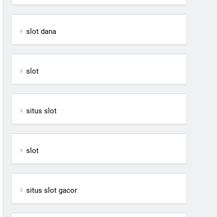
slot dana
slot
situs slot
slot
situs slot gacor