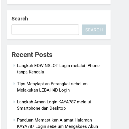
Search
SEARCH
Recent Posts
Langkah EDWINSLOT Login melalui iPhone
tanpa Kendala
Tips Menyiapkan Perangkat sebelum
Melakukan LEBAH4D Login
Langkah Aman Login KAYA787 melalui
Smartphone dan Desktop
Panduan Memastikan Alamat Halaman
KAYA787 Login sebelum Mengakses Akun