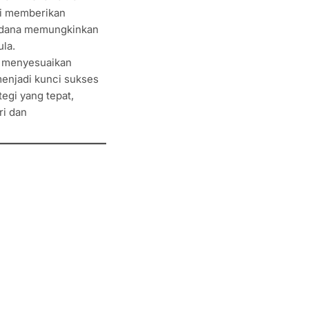
asi memberikan
a dana memungkinkan
ula.
, menyesuaikan
 menjadi kunci sukses
egi yang tepat,
ri dan