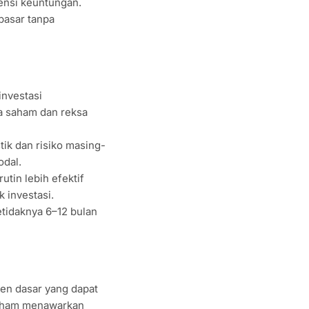
ensi keuntungan.
pasar tanpa
nvestasi
 saham dan reksa
tik dan risiko masing-
dal.
tin lebih efektif
 investasi.
etidaknya 6–12 bulan
men dasar yang dapat
Saham menawarkan