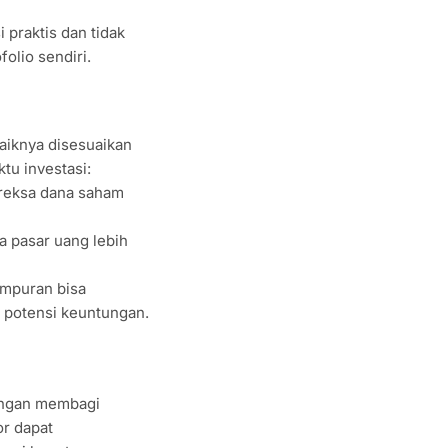
 praktis dan tidak
olio sendiri.
baiknya disesuaikan
ktu investasi:
reksa dana saham
a pasar uang lebih
mpuran bisa
 potensi keuntungan.
engan membagi
or dapat